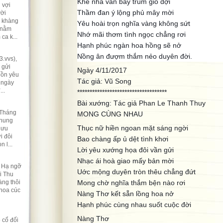
Khẽ nhả vần bay trùm gió đợi
 vợi
Thầm đan ý lộng phủ mây mời
ười
ẽ khàng
Yêu hoài trọn nghĩa vàng không sứt
 nằm
Nhớ mãi thơm tình ngọc chẳng rơi
ca k...
Hạnh phúc ngàn hoa hồng sẽ nở
Nồng ân đượm thắm nẻo duyên đời.
.vvs),
 gửi
Ngày 4/11/2017
hồn yêu
Tác giả: Vũ Song
 ngày
..
************************************
Bài xướng: Tác giả Phan Le Thanh Thuy
 Tháng
MONG CÙNG NHAU
nhung
Thục nữ hiền ngoan mặt sáng ngời
lưu
i đôi
Bao chàng ấp ủ dệt tình khơi
 l...
Lời yêu xướng họa đôi vần gửi
Nhạc ái hoà giao mấy bản mời
t Hạ ngỡ
Uớc mộng duyên tròn thêu chẳng đứt
i Thu
ng thôi
Mong chờ nghĩa thắm bện nào rơi
 hoa cúc
Nàng Thơ kết sẵn lồng hoa nở
Hạnh phúc cùng nhau suốt cuộc đời
Nàng Thơ
 cổ đối