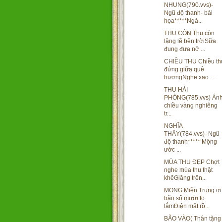
NHUNG(790.vvs)-
Ngũ độ thanh- bài
họa*****Ngà...
THU CÒN Thu còn
lặng lẽ bên trờiSữa
đung đưa nở ...
CHIỀU THU Chiều th
đứng giữa quê
hươngNghe xao ...
THU HẢI
PHÒNG(785.vvs) Án
chiều vàng nghiêng
tr...
NGHĨA
THẦY(784.vvs)- Ngũ
độ thanh***** Mộng
ước ...
MÙA THU ĐẸP Chợt
nghe mùa thu thật
khẽGiăng trên...
MONG Miền Trung ơi
bão số mười to
lắmĐiện mất rồ...
BÃO VÀO( Thân tặng