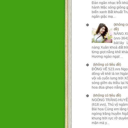
Đàn ngân nhạc trỗi kh
hành Mặc sóng giông g
biển xanh Bất khuất T
ngăn giặc mạ...
(không có
đề)
NÀNG X
(vvs-364
bát láy 
nàng Xuân khoả đất tr
từng giọt nắng khẽ khà
Hương ngào ngạt ...
(không có tiêu đề)
ĐÔNG VỀ 523.vvs Ngọ
đông về khẽ lả lơi Ng
vội vã cuốn lưng trời X
sóng giỡn du triều lại 
hoa đùa ghẹo nắng rơi 
(không có tiêu đề)
NGÓNG TRĂNG HUY
(618.vvs), Thủ vỹ ngâm
Bài họa Cùng em lặng 
ngóng trăng huyền Ngả
khung trời rực rỡ duyê
mặn mà y...