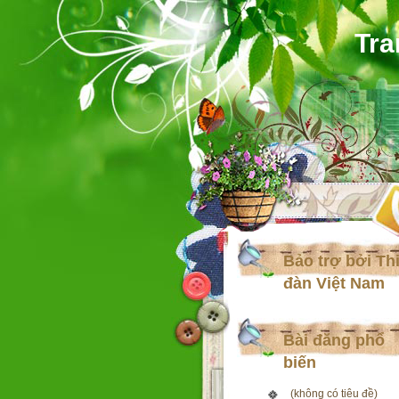
Tra
Bảo trợ bởi Th
đàn Việt Nam
Bài đăng phổ
biến
(không có tiêu đề)