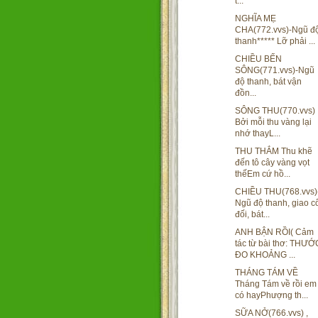
t...
NGHĨA MẸ
CHA(772.vvs)-Ngũ đ
thanh***** Lỡ phải ...
CHIỀU BẾN
SÔNG(771.vvs)-Ngũ
độ thanh, bát vận
đồn...
SÔNG THU(770.vvs)
Bởi mỗi thu vàng lại
nhớ thayL...
THU THẮM Thu khẽ
đến tô cây vàng vọt
thếEm cứ hồ...
CHIỀU THU(768.vvs)
Ngũ độ thanh, giao c
đối, bát...
ANH BẬN RỒI( Cảm
tác từ bài thơ: THƯỚ
ĐO KHOẢNG ...
THÁNG TÁM VỀ
Tháng Tám về rồi em
có hayPhượng th...
SỮA NỞ(766.vvs) ,