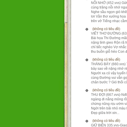
NỖI NHỚ (452.vvs) Gửi
cùng trăng nỗi nhớ ng
Nghe sầu ngọn gió kh
lơi Vần thơ xướng họa
trên vở Tiếng nhạc cầm 
(không có tiêu đề)
VIẾT THƠ ĐƯỜNG (633
Bài họa Thi Đường mãi
nặng tình gieo Rộn rã 
chỉ tiếc nghèo Vợ nhắc
thu buồn giỗ hẻo Con đ.
(không có tiêu đề)
THÁNG BẢY (660.vvs)
bảy sao về nặng nhớ 
Người xa có vậy luyến 
cùng Đường vui vẫn gợ
chân bước ? Gió thổi còn
(không có tiêu đề)
THU ĐỢI (667.vvs)-Nđ
ngàng đi nắng mỏng rồ
chừng nũng nịu ướm và
Ngời trên bãi nhỏ màu
Đẹp giữa trời xin...
(không có tiêu đề)
GIỮ BIỂN 335.vvs-Giao