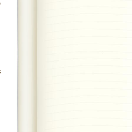
g
à
ổ
.