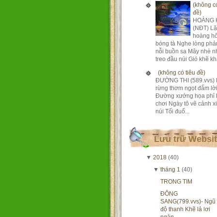
(không có
đề)
HOÀNG 
(NĐT) Lặ
hoàng h
bóng tà Nghe lòng phả
nỗi buồn sa Mây nhè n
treo đầu núi Gió khẽ khà
(không có tiêu đề)
ĐƯỜNG THI (589.vvs) 
rừng thơm ngọt đắm lờ
Đường xướng họa phỉ 
chơi Ngày tô vẽ cảnh xi
núi Tối đuổ...
Lưu trữ Websi
▼
2018
(40)
▼
tháng 1
(40)
TRONG TIM
ĐÔNG
SANG(799.vvs)- Ngũ
độ thanh Khẽ lả lơi