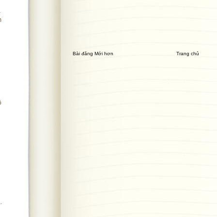
–
m
Bài đăng Mới hơn
Trang chủ
ộ
.