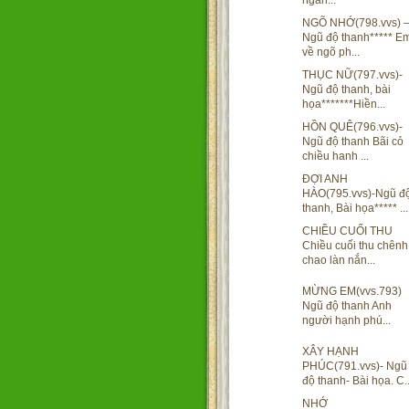
ngàn...
NGÕ NHỚ(798.vvs) 
Ngũ độ thanh***** E
về ngõ ph...
THỤC NỮ(797.vvs)-
Ngũ độ thanh, bài
họa*******Hiền...
HỒN QUÊ(796.vvs)-
Ngũ độ thanh Bãi cỏ
chiều hanh ...
ĐỢI ANH
HÀO(795.vvs)-Ngũ đ
thanh, Bài họa***** ...
CHIỀU CUỐI THU
Chiều cuối thu chênh
chao làn nắn...
MỪNG EM(vvs.793)
Ngũ độ thanh Anh
người hạnh phú...
XÂY HẠNH
PHÚC(791.vvs)- Ngũ
độ thanh- Bài họa. C..
NHỚ