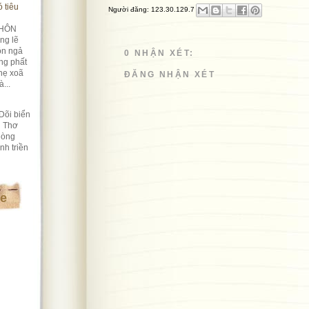
 tiêu
Người đăng:
123.30.129.7
HÔN
ng lẽ
ôn ngả
0 NHẬN XÉT:
ng phất
hẹ xoã
ĐĂNG NHẬN XÉT
...
Dõi biển
i Thơ
lòng
nh triền
te