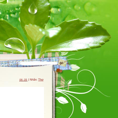
| Nhãn:
Thơ
06:35