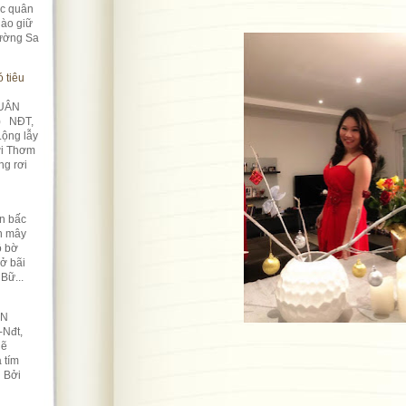
úc quân
ào giữ
rường Sa
 tiêu
UÂN
) NĐT,
Lộng lẫy
ời Thơm
ng rơi
n bấc
àn mây
ô bờ
Nở bãi
Bữ...
ỀN
-Nđt,
lẽ
 tím
n Bởi