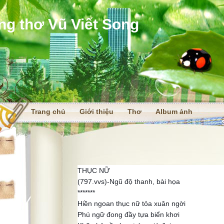
ng thơ Vũ Viết Song
Trang chủ
Giới thiệu
Thơ
Album ảnh
i
THỤC NỮ
(797.vvs)-Ngũ độ thanh, bài họa
*******
Hiền ngoan thục nữ tỏa xuân ngời
Phú ngữ đong đầy tựa biển khơi