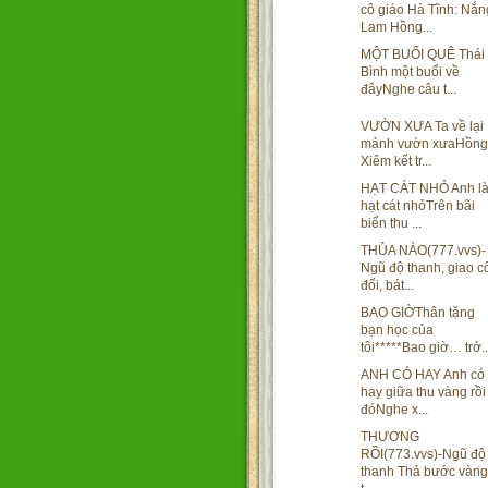
cô giáo Hà Tĩnh: Nắn
Lam Hồng...
MỘT BUỔI QUÊ Thái
Bình một buổi về
đâyNghe câu t...
VƯỜN XƯA Ta về lại
mảnh vườn xưaHồng
Xiêm kết tr...
HẠT CÁT NHỎ Anh l
hạt cát nhỏTrên bãi
biển thu ...
THỦA NÀO(777.vvs)-
Ngũ độ thanh, giao c
đối, bát...
BAO GIỜThân tặng
bạn học của
tôi*****Bao giờ… trở..
ANH CÓ HAY Anh có
hay giữa thu vàng rồi
đóNghe x...
THƯƠNG
RỒI(773.vvs)-Ngũ độ
thanh Thả bước vàng