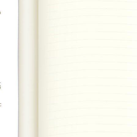
ộ
-
ổ
C