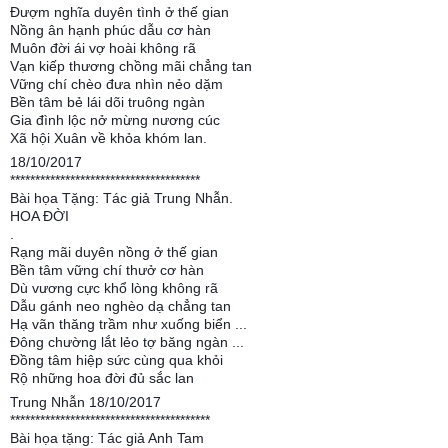
Đượm nghĩa duyên tình ở thế gian
Nồng ân hạnh phúc dẫu cơ hàn
Muôn đời ái vợ hoài không rã
Vạn kiếp thương chồng mãi chẳng tan
Vững chí chèo đưa nhìn nẻo dặm
Bền tâm bẻ lái dõi truông ngàn
Gia đình lộc nở mừng nương cúc
Xã hội Xuân về khỏa khóm lan.
18/10/2017
**************************************
Bài họa Tặng: Tác giả Trung Nhẫn.
HOA ĐỜI
.
Rạng mãi duyên nồng ở thế gian
Bền tâm vững chí thưở cơ hàn
Dù vương cực khổ lòng không rã
Dẫu gánh neo nghèo dạ chẳng tan
Hạ vãn thăng trầm như xuống biển ...
Đông chường lắt lẻo tợ băng ngàn ...
Đồng tâm hiệp sức cùng qua khỏi
Rộ những hoa đời đủ sắc lan
Trung Nhẫn 18/10/2017
****************************************
Bài họa tặng: Tác giả Anh Tam