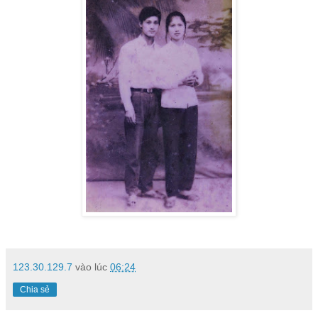
123.30.129.7
vào lúc
06:24
Chia sẻ