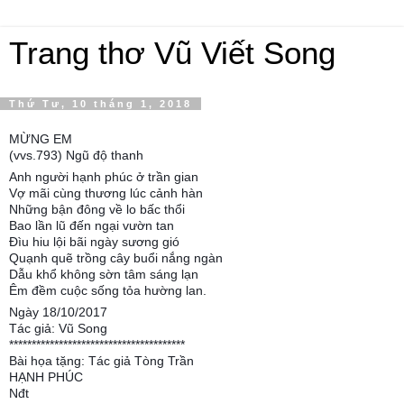
Trang thơ Vũ Viết Song
Thứ Tư, 10 tháng 1, 2018
MỪNG EM
(vvs.793) Ngũ độ thanh
Anh người hạnh phúc ở trần gian
Vợ mãi cùng thương lúc cảnh hàn
Những bận đông về lo bấc thổi
Bao lần lũ đến ngại vườn tan
Đìu hiu lội bãi ngày sương gió
Quạnh quẽ trồng cây buổi nắng ngàn
Dẫu khổ không sờn tâm sáng lạn
Êm đềm cuộc sống tỏa hường lan.
Ngày 18/10/2017
Tác giả: Vũ Song
***************************************
Bài họa tặng: Tác giả Tòng Trần
HẠNH PHÚC
Nđt