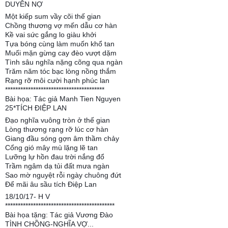
DUYÊN NỢ
Một kiếp sum vầy cõi thế gian
Chồng thương vợ mến dẫu cơ hàn
Kề vai sức gắng lo giàu khởi
Tựa bóng cùng làm muốn khổ tan
Muối mặn gừng cay đèo vượt dặm
Tình sâu nghĩa nặng cõng qua ngàn
Trăm năm tóc bạc lòng nồng thắm
Rạng rỡ môi cười hạnh phúc lan
***************************************
Bài họa: Tác giả Manh Tien Nguyen
25*TÍCH ĐIỆP LAN
Đạo nghĩa vuông tròn ở thế gian
Lòng thương rạng rỡ lúc cơ hàn
Giang đầu sóng gợn âm thầm chảy
Cổng gió mây mù lặng lẽ tan
Lưỡng lự hồn đau trời nắng đổ
Trầm ngâm dạ tủi đất mưa ngàn
Sao mờ nguyệt rỗi ngày chuông đứt
Để mãi âu sầu tích Điệp Lan
18/10/17- H V
*******************************************
Bài họa tặng: Tác giả Vương Đào
TÌNH CHỒNG-NGHĨA VỢ...