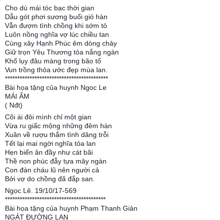
Cho dù mái tóc bạc thời gian
Dẫu gót phơi sương buổi gió hàn
Vẫn đượm tình chồng khi sớm tỏ
Luôn nồng nghĩa vợ lúc chiều tan
Cùng xây Hạnh Phúc êm dòng chảy
Giữ trọn Yêu Thương tỏa nắng ngàn
Khổ lụy đâu màng trong bão tố
Vun trồng thỏa ước đẹp mùa lan.
******************************************
Bài họa tặng của huynh Ngoc Le
MÁI ẤM
( Nđt)
Cõi ái đôi mình chỉ một gian
Vừa ru giấc mộng những đêm hàn
Xuân về rượu thắm tình dâng trỗi
Tết lại mai ngời nghĩa tỏa lan
Hẹn biển ân đầy như cát bãi
Thề non phúc đẫy tựa mây ngàn
Con đàn cháu lũ nên người cả
Bởi vợ do chồng đã đắp san.
Ngọc Lê. 19/10/17-569
*****************************************
Bài họa tặng của huynh Phạm Thanh Giản
NGÁT ĐƯỜNG LAN