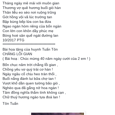
Tháng ngày mê mải với muôn gian
Thương vợ quê hương buổi gió hàn
Thân liễu eo sèo nơi ruộng trũng
Gót hồng vội vã lúc trường tan
Bập bùng bếp lửa con ba đứa
Ngao ngán hòm riêng của bốn ngàn
Con lớn con khôn dầy phúc mẹ
Bóng hoè sân quế ngát đường lan
10/2017 PTG
*****************************************
Bài họa tặng của huynh Tuấn Tôn
CHẲNG LỖI GIAN
( Bài hoạ : Chúc mừng 40 năm ngày cưới của 2 em ! )
Bốn chục năm trời chẳng lỗi gian ,
Chồng yêu vợ quý trải cơ hàn !
Ngày ngâu cố chịu heo tràn thổi ,
Buổi nắng đành lui bữa chợ tan !
Vượt khổ dần quen tường bão gió ,
Nghèo qua đã gắng nở hoa ngàn !
Tâm đồng nghĩa thắm tình không cạn ,
Chữ thuỷ hương ngào tựa đoá lan !
Tôn Tuấn