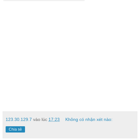
123.30.129.7
vào lúc
17:23
Không có nhận xét nào:
Chia sẻ