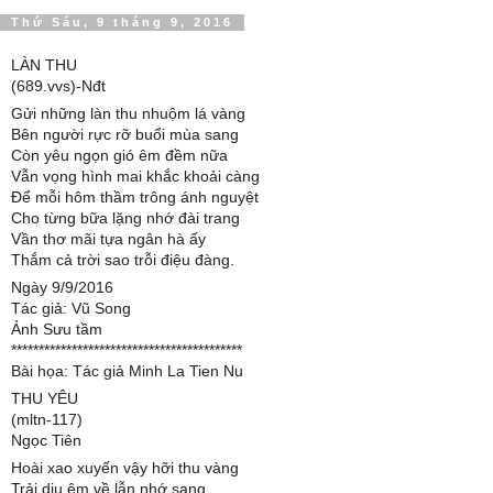
Thứ Sáu, 9 tháng 9, 2016
LÀN THU
(689.vvs)-Nđt
Gửi những làn thu nhuộm lá vàng
Bên người rực rỡ buổi mùa sang
Còn yêu ngọn gió êm đềm nữa
Vẫn vọng hình mai khắc khoải càng
Để mỗi hôm thầm trông ánh nguyệt
Cho từng bữa lặng nhớ đài trang
Vần thơ mãi tựa ngân hà ấy
Thắm cả trời sao trỗi điệu đàng.
Ngày 9/9/2016
Tác giả: Vũ Song
Ảnh Sưu tầm
******************************************
Bài họa: Tác giả Minh La Tien Nu
THU YÊU
(mltn-117)
Ngọc Tiên
Hoài xao xuyến vậy hỡi thu vàng
Trải dịu êm về lẫn nhớ sang