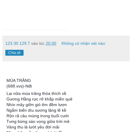
123.30.129.7
vào lúc
20:00
Không có nhận xét nào:
Chia sẻ
MÙA TRĂNG
(688.vvs)-Nđt
Lại nữa mùa trăng thỏa thích về
Gương Hằng rực rỡ khắp miền quê
Nhìn mây giỡn gió êm đềm lượn
Ngắm biển dìu sương lặng lẽ kề
Rộn rã câu mừng trong buổi cưới
Tưng bừng sáo vọng giữa trời mê
Vàng thu lả lướt yêu đời mãi