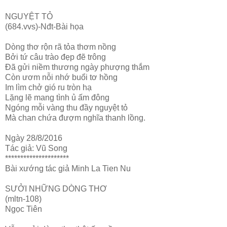
NGUYỆT TỎ
(684.vvs)-Nđt-Bài họa
Dòng thơ rộn rã tỏa thơm nồng
Bởi tứ câu trào đẹp đẽ trông
Đã gửi niềm thương ngày phượng thắm
Còn ươm nỗi nhớ buổi tơ hồng
Im lìm chở gió ru tròn hạ
Lặng lẽ mang tình ủ ấm đông
Ngóng mỗi vàng thu đầy nguyệt tỏ
Mà chan chứa đượm nghĩa thanh lồng.
Ngày 28/8/2016
Tác giả: Vũ Song
*********************
Bài xướng tác giả Minh La Tien Nu
SƯỞI NHỮNG DÒNG THƠ
(mltn-108)
Ngọc Tiên