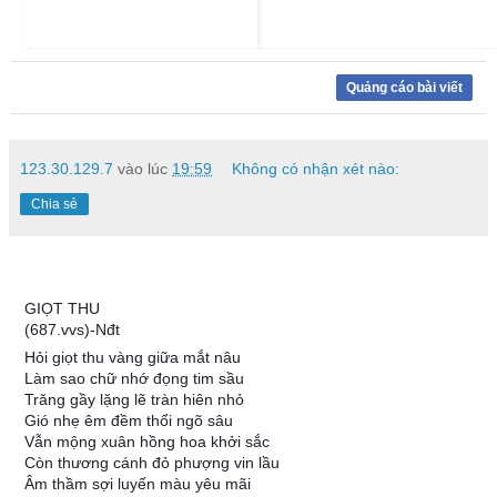
Quảng cáo bài viết
123.30.129.7
vào lúc
19:59
Không có nhận xét nào:
Chia sẻ
GIỌT THU
(687.vvs)-Nđt
Hỏi giọt thu vàng giữa mắt nâu
Làm sao chữ nhớ đọng tim sầu
Trăng gầy lặng lẽ tràn hiên nhỏ
Gió nhẹ êm đềm thổi ngõ sâu
Vẫn mộng xuân hồng hoa khởi sắc
Còn thương cánh đỏ phượng vin lầu
Âm thầm sợi luyến màu yêu mãi