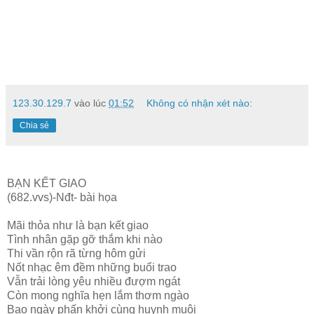
123.30.129.7
vào lúc
01:52
Không có nhận xét nào:
Chia sẻ
BẠN KẾT GIAO
(682.vvs)-Nđt- bài họa
Mãi thỏa như là bạn kết giao
Tình nhân gặp gỡ thắm khi nào
Thi vần rộn rã từng hôm gửi
Nốt nhạc êm đềm những buổi trao
Vẫn trải lòng yêu nhiều đượm ngát
Còn mong nghĩa hẹn lắm thơm ngào
Bao ngày phấn khởi cùng huynh muội