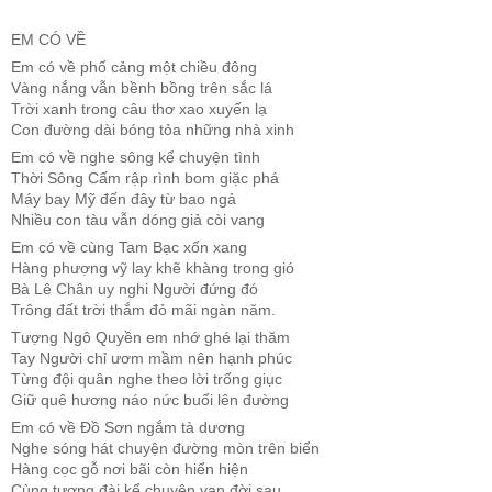
EM CÓ VỀ
Em có về phố cảng một chiều đông
Vàng nắng vẫn bềnh bồng trên sắc lá
Trời xanh trong câu thơ xao xuyến lạ
Con đường dài bóng tỏa những nhà xinh
Em có về nghe sông kể chuyện tình
Thời Sông Cấm rập rình bom giặc phá
Máy bay Mỹ đến đây từ bao ngả
Nhiều con tàu vẫn dóng giả còi vang
Em có về cùng Tam Bạc xốn xang
Hàng phượng vỹ lay khẽ khàng trong gió
Bà Lê Chân uy nghi Người đứng đó
Trông đất trời thắm đỏ mãi ngàn năm.
Tượng Ngô Quyền em nhớ ghé lại thăm
Tay Người chỉ ươm mầm nên hạnh phúc
Từng đội quân nghe theo lời trống giục
Giữ quê hương náo nức buổi lên đường
Em có về Đồ Sơn ngắm tà dương
Nghe sóng hát chuyện đường mòn trên biển
Hàng cọc gỗ nơi bãi còn hiển hiện
Cùng tượng đài kể chuyện vạn đời sau