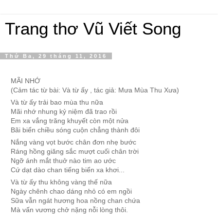
Trang thơ Vũ Viết Song
Thứ Ba, 29 tháng 11, 2016
MÃI NHỚ
(Cảm tác từ bài: Và từ ấy , tác giả: Mưa Mùa Thu Xưa)
Và từ ấy trải bao mùa thu nữa
Mãi nhớ nhung kỷ niệm đã trao rồi
Em xa vắng trăng khuyết còn một nửa
Bãi biển chiều sóng cuộn chẳng thành đôi
Nắng vàng vọt bước chân đơn nhẹ bước
Ráng hồng giăng sắc mượt cuối chân trời
Ngỡ ánh mắt thuở nào tim ao ước
Cứ dạt dào chan tiếng biển xa khơi...
Và từ ấy thu không vàng thế nữa
Ngày chênh chao dáng nhỏ có em ngồi
Sữa vẫn ngát hương hoa nồng chan chứa
Mà vấn vương chở nặng nỗi lòng thôi.