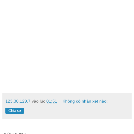
123.30.129.7
vào lúc
01:51
Không có nhận xét nào:
Chia sẻ