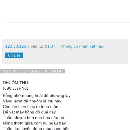
123.30.129.7
vào lúc
01:37
Không có nhận xét nào:
Chia sẻ
Thứ Tư, 14 tháng 9, 2016
NHUỘM THU
(690.vvs)-Nđt
Bỗng nhớ nhung hoài đỏ phượng lay
Vàng ươm đã nhuộm lá thu này
Cho làn biển biếc ru triều mặn
Để vạt mây hồng dỗ quế cay
Thắm đượm bên nhà hoa sữa nở
Nồng thơm giữa xóm nụ ngâu bày
Thầm lưu luyến đọng mùa sang hỡi