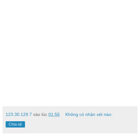
123.30.129.7
vào lúc
01:56
Không có nhận xét nào:
Chia sẻ