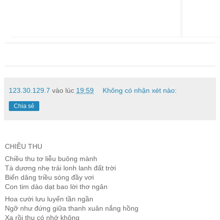
123.30.129.7
vào lúc
19:59
Không có nhận xét nào:
Chia sẻ
CHIỀU THU
Chiều thu tơ liễu buông mành
Tà dương nhẹ trải lonh lanh đất trời
Biển dâng triều sóng đầy vơi
Con tim dào dạt bao lời thơ ngân
Hoa cười lưu luyến tần ngần
Ngỡ như đứng giữa thanh xuân nắng hồng
Xa rồi thu có nhớ không