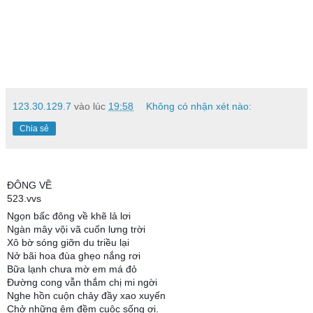
123.30.129.7
vào lúc
19:58
Không có nhận xét nào:
Chia sẻ
ĐÔNG VỀ
523.vvs
Ngọn bấc đông về khẽ lả lơi
Ngàn mây vội vã cuốn lưng trời
Xô bờ sóng giỡn du triều lại
Nở bãi hoa đùa ghẹo nắng rơi
Bữa lạnh chưa mờ em má đỏ
Đường cong vẫn thắm chị mi ngời
Nghe hồn cuộn chảy đầy xao xuyến
Chở những êm đềm cuộc sống ơi.