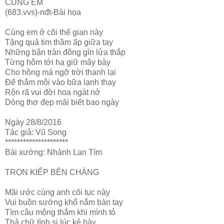
CÙNG EM
(683.vvs)-nđt-Bài họa
Cùng em ở cõi thế gian này
Tặng quả tim thầm ấp giữa tay
Những bận tràn đông gìn lửa thắp
Từng hôm tới hạ giữ mây bày
Cho hồng má ngỡ trời thanh lại
Để thắm môi vào bữa lạnh thay
Rộn rã vui đời hoa ngát nở
Dòng thơ đẹp mãi biết bao ngày
Ngày 28/8/2016
Tác giả: Vũ Song
*********************
Bài xướng: Nhành Lan Tím
TRỌN KIẾP BÊN CHÀNG
Mãi ước cùng anh cõi tục này
Vui buồn sướng khổ nắm bàn tay
Tìm câu mộng thắm khi mình tỏ
Thả chữ tình si lúc kẻ bày