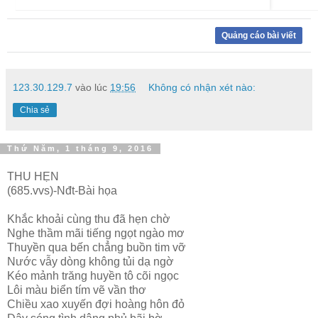
Quảng cáo bài viết
123.30.129.7
vào lúc
19:56
Không có nhận xét nào:
Chia sẻ
Thứ Năm, 1 tháng 9, 2016
THU HẸN
(685.vvs)-Nđt-Bài họa
Khắc khoải cùng thu đã hẹn chờ
Nghe thầm mãi tiếng ngọt ngào mơ
Thuyền qua bến chẳng buồn tim vỡ
Nước vẫy dòng không tủi dạ ngờ
Kéo mảnh trăng huyền tô cõi ngọc
Lôi màu biển tím vẽ vần thơ
Chiều xao xuyến đợi hoàng hôn đỏ