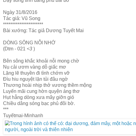
Dậy sóng tình dâng phủ bãi bờ
Ngày 31/8/2016
Tác giả: Vũ Song
**********************
Bài xướng: Tác giả Dương Tuyết Mai
DÒNG SÔNG NỖI NHỚ
(Dtm - 021
<3
)
Bên sông khắc khoải nỗi mong chờ
Nụ cải ươm vàng dỗ giấc mơ
Lặng lẽ thuyền đi tình chớm vỡ
Đìu hiu nguyệt lặn tủi đâu ngờ
Thương hoài nhịp thở vương thềm mộng
Luyến mãi cung hờn quyện áng thơ
Hụt hẫng dòng xưa mây giỡn gió
Chiều dâng sóng bạc phủ đôi bờ.
***
Tuyếtmai-Minhanh