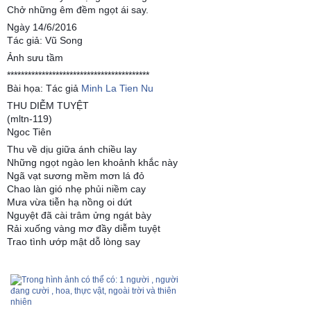
Chở những êm đềm ngọt ái say.
Ngày 14/6/2016
Tác giả: Vũ Song
Ảnh sưu tầm
*****************************************
Bài họa: Tác giả
Minh La Tien Nu
THU DIỄM TUYỆT
(mltn-119)
Ngoc Tiên
Thu về dịu giữa ánh chiều lay
Những ngọt ngào len khoảnh khắc này
Ngã vạt sương mềm mơn lá đỏ
Chao làn gió nhẹ phủi niềm cay
Mưa vừa tiễn hạ nồng oi dứt
Nguyệt đã cài trâm ửng ngát bày
Rải xuống vàng mơ đầy diễm tuyệt
Trao tình ướp mật dỗ lòng say