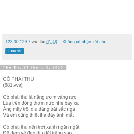
123.30.129.7
vào lúc
01:48
Không có nhận xét nào:
Chia sẻ
Thứ Ba, 23 tháng 8, 2016
CÓ PHẢI THU
(681.vvs)
Có phải thu là nắng ươm vàng rực
Lúa trên đồng thơm nức nhẹ bay xa
Áng mây trôi dịu dàng trải sắc ngà
Và em cũng thiết tha đầy ánh mắt
Có phải thu nền trời xanh ngăn ngắt
Để đêm về đẹp dìu dặt trăng sao