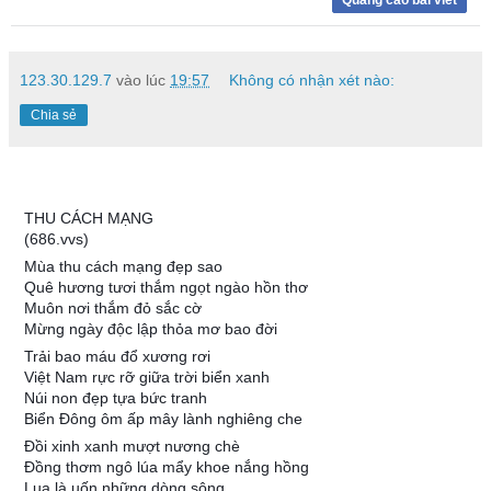
123.30.129.7
vào lúc
19:57
Không có nhận xét nào:
Chia sẻ
THU CÁCH MẠNG
(686.vvs)
Mùa thu cách mạng đẹp sao
Quê hương tươi thắm ngọt ngào hồn thơ
Muôn nơi thắm đỏ sắc cờ
Mừng ngày độc lập thỏa mơ bao đời
Trải bao máu đổ xương rơi
Việt Nam rực rỡ giữa trời biển xanh
Núi non đẹp tựa bức tranh
Biển Đông ôm ấp mây lành nghiêng che
Đồi xinh xanh mượt nương chè
Đồng thơm ngô lúa mẩy khoe nắng hồng
Lụa là uốn những dòng sông