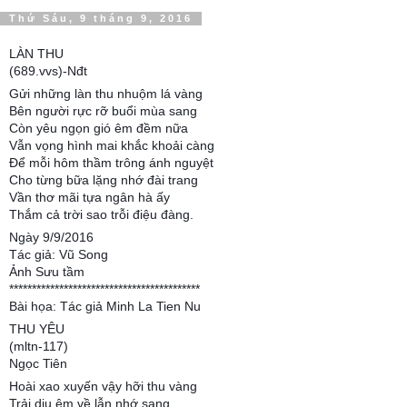
Thứ Sáu, 9 tháng 9, 2016
LÀN THU
(689.vvs)-Nđt
Gửi những làn thu nhuộm lá vàng
Bên người rực rỡ buổi mùa sang
Còn yêu ngọn gió êm đềm nữa
Vẫn vọng hình mai khắc khoải càng
Để mỗi hôm thầm trông ánh nguyệt
Cho từng bữa lặng nhớ đài trang
Vần thơ mãi tựa ngân hà ấy
Thắm cả trời sao trỗi điệu đàng.
Ngày 9/9/2016
Tác giả: Vũ Song
Ảnh Sưu tầm
******************************************
Bài họa: Tác giả Minh La Tien Nu
THU YÊU
(mltn-117)
Ngọc Tiên
Hoài xao xuyến vậy hỡi thu vàng
Trải dịu êm về lẫn nhớ sang