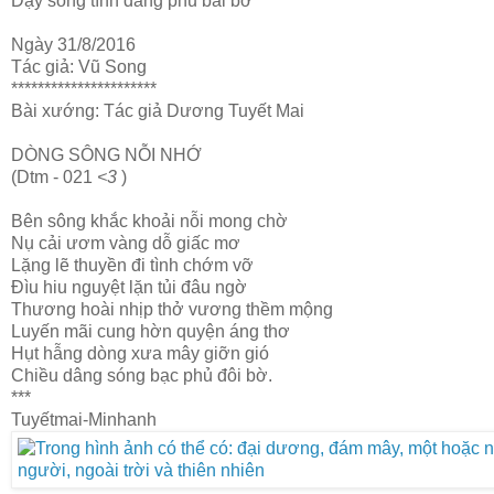
Dậy sóng tình dâng phủ bãi bờ
Ngày 31/8/2016
Tác giả: Vũ Song
**********************
Bài xướng: Tác giả Dương Tuyết Mai
DÒNG SÔNG NỖI NHỚ
(Dtm - 021
<3
)
Bên sông khắc khoải nỗi mong chờ
Nụ cải ươm vàng dỗ giấc mơ
Lặng lẽ thuyền đi tình chớm vỡ
Đìu hiu nguyệt lặn tủi đâu ngờ
Thương hoài nhịp thở vương thềm mộng
Luyến mãi cung hờn quyện áng thơ
Hụt hẫng dòng xưa mây giỡn gió
Chiều dâng sóng bạc phủ đôi bờ.
***
Tuyếtmai-Minhanh