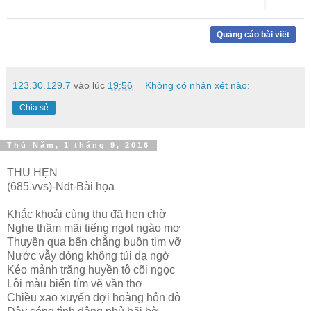
Quảng cáo bài viết
123.30.129.7
vào lúc
19:56
Không có nhận xét nào:
Chia sẻ
Thứ Năm, 1 tháng 9, 2016
THU HẸN
(685.vvs)-Nđt-Bài họa
Khắc khoải cùng thu đã hẹn chờ
Nghe thầm mãi tiếng ngọt ngào mơ
Thuyền qua bến chẳng buồn tim vỡ
Nước vẫy dòng không tủi dạ ngờ
Kéo mảnh trăng huyền tô cõi ngọc
Lôi màu biển tím vẽ vần thơ
Chiều xao xuyến đợi hoàng hôn đỏ