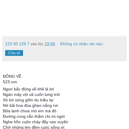
123.30.129.7
vào lúc
19:58
Không có nhận xét nào:
Chia sẻ
ĐÔNG VỀ
523.vvs
Ngọn bấc đông về khẽ lả lơi
Ngàn mây vội vã cuốn lưng trời
Xô bờ sóng giỡn du triều lại
Nở bãi hoa đùa ghẹo nắng rơi
Bữa lạnh chưa mờ em má đỏ
Đường cong vẫn thắm chị mi ngời
Nghe hồn cuộn chảy đầy xao xuyến
Chở những êm đềm cuộc sống ơi.