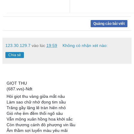
Quảng cáo bài viết
123.30.129.7
vào lúc
19:59
Không có nhận xét nào:
Chia sẻ
GIỌT THU
(687.vvs)-Nđt
Hỏi giọt thu vàng giữa mắt nâu
Làm sao chữ nhớ đọng tim sầu
Trăng gầy lặng lẽ tràn hiên nhỏ
Gió nhẹ êm đềm thổi ngõ sâu
Vẫn mộng xuân hồng hoa khởi sắc
Còn thương cánh đỏ phượng vin lầu
Âm thầm sợi luyến màu yêu mãi