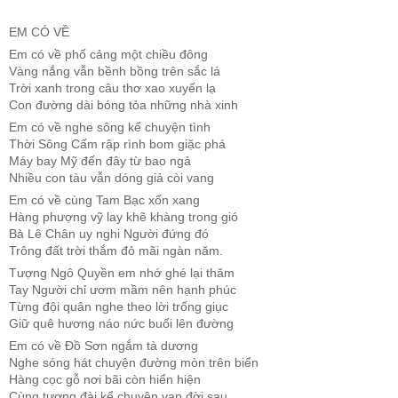
EM CÓ VỀ
Em có về phố cảng một chiều đông
Vàng nắng vẫn bềnh bồng trên sắc lá
Trời xanh trong câu thơ xao xuyến lạ
Con đường dài bóng tỏa những nhà xinh
Em có về nghe sông kể chuyện tình
Thời Sông Cấm rập rình bom giặc phá
Máy bay Mỹ đến đây từ bao ngả
Nhiều con tàu vẫn dóng giả còi vang
Em có về cùng Tam Bạc xốn xang
Hàng phượng vỹ lay khẽ khàng trong gió
Bà Lê Chân uy nghi Người đứng đó
Trông đất trời thắm đỏ mãi ngàn năm.
Tượng Ngô Quyền em nhớ ghé lại thăm
Tay Người chỉ ươm mầm nên hạnh phúc
Từng đội quân nghe theo lời trống giục
Giữ quê hương náo nức buổi lên đường
Em có về Đồ Sơn ngắm tà dương
Nghe sóng hát chuyện đường mòn trên biển
Hàng cọc gỗ nơi bãi còn hiển hiện
Cùng tượng đài kể chuyện vạn đời sau