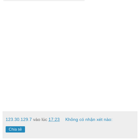
123.30.129.7
vào lúc
17:23
Không có nhận xét nào:
Chia sẻ