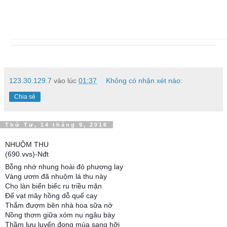
123.30.129.7
vào lúc
01:37
Không có nhận xét nào:
Chia sẻ
Thứ Tư, 14 tháng 9, 2016
NHUỘM THU
(690.vvs)-Nđt
Bỗng nhớ nhung hoài đỏ phượng lay
Vàng ươm đã nhuộm lá thu này
Cho làn biển biếc ru triều mặn
Để vạt mây hồng dỗ quế cay
Thắm đượm bên nhà hoa sữa nở
Nồng thơm giữa xóm nụ ngâu bày
Thầm lưu luyến đọng mùa sang hỡi