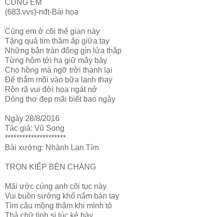
CÙNG EM
(683.vvs)-nđt-Bài họa
Cùng em ở cõi thế gian này
Tặng quả tim thầm ấp giữa tay
Những bận tràn đông gìn lửa thắp
Từng hôm tới hạ giữ mây bày
Cho hồng má ngỡ trời thanh lại
Để thắm môi vào bữa lạnh thay
Rộn rã vui đời hoa ngát nở
Dòng thơ đẹp mãi biết bao ngày
Ngày 28/8/2016
Tác giả: Vũ Song
*********************
Bài xướng: Nhành Lan Tím
TRỌN KIẾP BÊN CHÀNG
Mãi ước cùng anh cõi tục này
Vui buồn sướng khổ nắm bàn tay
Tìm câu mộng thắm khi mình tỏ
Thả chữ tình si lúc kẻ bày