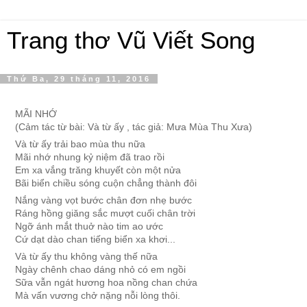
Trang thơ Vũ Viết Song
Thứ Ba, 29 tháng 11, 2016
MÃI NHỚ
(Cảm tác từ bài: Và từ ấy , tác giả: Mưa Mùa Thu Xưa)
Và từ ấy trải bao mùa thu nữa
Mãi nhớ nhung kỷ niệm đã trao rồi
Em xa vắng trăng khuyết còn một nửa
Bãi biển chiều sóng cuộn chẳng thành đôi
Nắng vàng vọt bước chân đơn nhẹ bước
Ráng hồng giăng sắc mượt cuối chân trời
Ngỡ ánh mắt thuở nào tim ao ước
Cứ dạt dào chan tiếng biển xa khơi...
Và từ ấy thu không vàng thế nữa
Ngày chênh chao dáng nhỏ có em ngồi
Sữa vẫn ngát hương hoa nồng chan chứa
Mà vấn vương chở nặng nỗi lòng thôi.