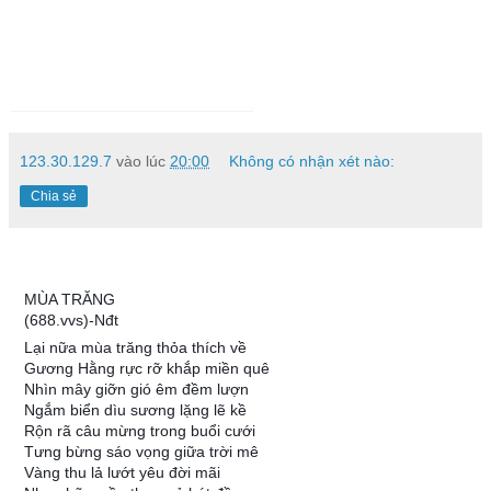
123.30.129.7
vào lúc
20:00
Không có nhận xét nào:
Chia sẻ
MÙA TRĂNG
(688.vvs)-Nđt
Lại nữa mùa trăng thỏa thích về
Gương Hằng rực rỡ khắp miền quê
Nhìn mây giỡn gió êm đềm lượn
Ngắm biển dìu sương lặng lẽ kề
Rộn rã câu mừng trong buổi cưới
Tưng bừng sáo vọng giữa trời mê
Vàng thu lả lướt yêu đời mãi