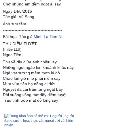
Chở những êm đềm ngọt ái say.
Ngày 14/6/2016
Tác giả: Vũ Song
Ảnh sưu tầm
*****************************************
Bài họa: Tác giả
Minh La Tien Nu
THU DIỄM TUYỆT
(mltn-119)
Ngoc Tiên
Thu về dịu giữa ánh chiều lay
Những ngọt ngào len khoảnh khắc này
Ngã vạt sương mềm mơn lá đỏ
Chao làn gió nhẹ phủi niềm cay
Mưa vừa tiễn hạ nồng oi dứt
Nguyệt đã cài trâm ửng ngát bày
Rải xuống vàng mơ đầy diễm tuyệt
Trao tình ướp mật dỗ lòng say