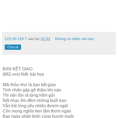
123.30.129.7
vào lúc
01:52
Không có nhận xét nào:
Chia sẻ
BẠN KẾT GIAO
(682.vvs)-Nđt- bài họa
Mãi thỏa như là bạn kết giao
Tình nhân gặp gỡ thắm khi nào
Thi vần rộn rã từng hôm gửi
Nốt nhạc êm đềm những buổi trao
Vẫn trải lòng yêu nhiều đượm ngát
Còn mong nghĩa hẹn lắm thơm ngào
Bao ngày phấn khởi cùng huynh muội