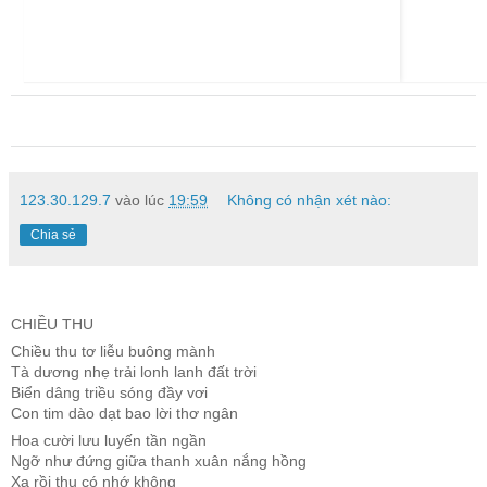
123.30.129.7
vào lúc
19:59
Không có nhận xét nào:
Chia sẻ
CHIỀU THU
Chiều thu tơ liễu buông mành
Tà dương nhẹ trải lonh lanh đất trời
Biển dâng triều sóng đầy vơi
Con tim dào dạt bao lời thơ ngân
Hoa cười lưu luyến tần ngần
Ngỡ như đứng giữa thanh xuân nắng hồng
Xa rồi thu có nhớ không