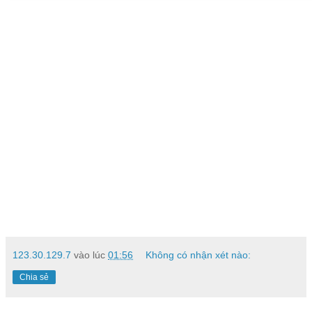
123.30.129.7
vào lúc
01:56
Không có nhận xét nào:
Chia sẻ