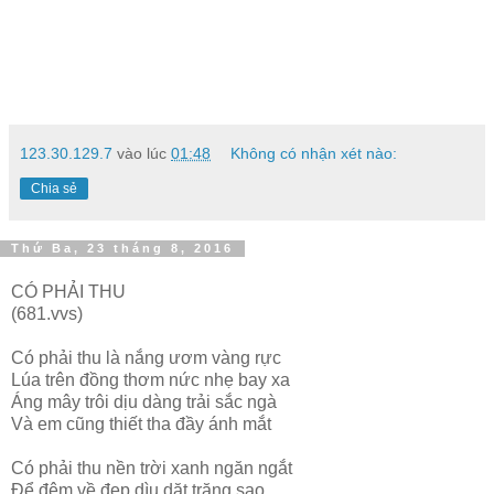
123.30.129.7
vào lúc
01:48
Không có nhận xét nào:
Chia sẻ
Thứ Ba, 23 tháng 8, 2016
CÓ PHẢI THU
(681.vvs)
Có phải thu là nắng ươm vàng rực
Lúa trên đồng thơm nức nhẹ bay xa
Áng mây trôi dịu dàng trải sắc ngà
Và em cũng thiết tha đầy ánh mắt
Có phải thu nền trời xanh ngăn ngắt
Để đêm về đẹp dìu dặt trăng sao