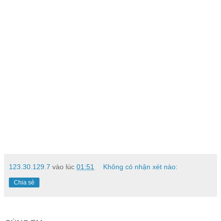
123.30.129.7
vào lúc
01:51
Không có nhận xét nào:
Chia sẻ