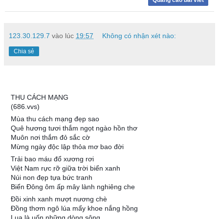
123.30.129.7
vào lúc
19:57
Không có nhận xét nào:
Chia sẻ
THU CÁCH MẠNG
(686.vvs)
Mùa thu cách mạng đẹp sao
Quê hương tươi thắm ngọt ngào hồn thơ
Muôn nơi thắm đỏ sắc cờ
Mừng ngày độc lập thỏa mơ bao đời
Trải bao máu đổ xương rơi
Việt Nam rực rỡ giữa trời biển xanh
Núi non đẹp tựa bức tranh
Biển Đông ôm ấp mây lành nghiêng che
Đồi xinh xanh mượt nương chè
Đồng thơm ngô lúa mẩy khoe nắng hồng
Lụa là uốn những dòng sông