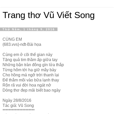
Trang thơ Vũ Viết Song
Thứ Năm, 1 tháng 9, 2016
CÙNG EM
(683.vvs)-nđt-Bài họa
Cùng em ở cõi thế gian này
Tặng quả tim thầm ấp giữa tay
Những bận tràn đông gìn lửa thắp
Từng hôm tới hạ giữ mây bày
Cho hồng má ngỡ trời thanh lại
Để thắm môi vào bữa lạnh thay
Rộn rã vui đời hoa ngát nở
Dòng thơ đẹp mãi biết bao ngày
Ngày 28/8/2016
Tác giả: Vũ Song
*********************