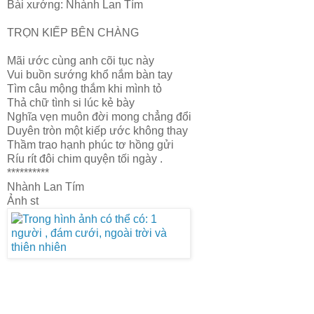
Bài xướng: Nhành Lan Tím
TRỌN KIẾP BÊN CHÀNG
Mãi ước cùng anh cõi tục này
Vui buồn sướng khổ nắm bàn tay
Tìm câu mộng thắm khi mình tỏ
Thả chữ tình si lúc kẻ bày
Nghĩa vẹn muôn đời mong chẳng đổi
Duyên tròn một kiếp ước không thay
Thầm trao hạnh phúc tơ hồng gửi
Ríu rít đôi chim quyện tối ngày .
**********
Nhành Lan Tím
Ảnh st