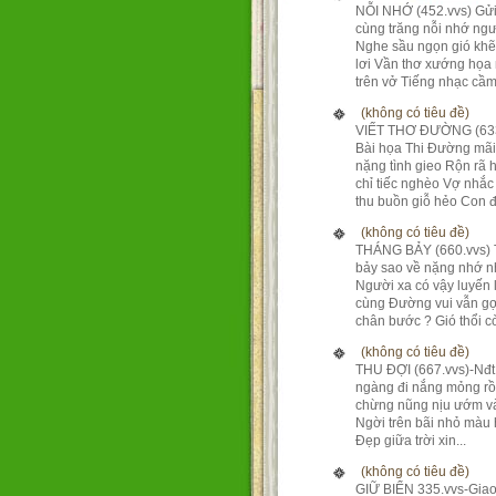
NỖI NHỚ (452.vvs) Gửi
cùng trăng nỗi nhớ ng
Nghe sầu ngọn gió kh
lơi Vần thơ xướng họa
trên vở Tiếng nhạc cầm 
(không có tiêu đề)
VIẾT THƠ ĐƯỜNG (633
Bài họa Thi Đường mãi
nặng tình gieo Rộn rã 
chỉ tiếc nghèo Vợ nhắc
thu buồn giỗ hẻo Con đ.
(không có tiêu đề)
THÁNG BẢY (660.vvs)
bảy sao về nặng nhớ 
Người xa có vậy luyến 
cùng Đường vui vẫn gợ
chân bước ? Gió thổi còn
(không có tiêu đề)
THU ĐỢI (667.vvs)-Nđ
ngàng đi nắng mỏng rồ
chừng nũng nịu ướm và
Ngời trên bãi nhỏ màu
Đẹp giữa trời xin...
(không có tiêu đề)
GIỮ BIỂN 335.vvs-Giao