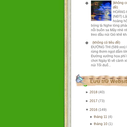
(không có
đề)
HOÀNG 
(NĐT) Lặ
hoàng h
bóng tà Nghe lòng phả
nỗi buồn sa Mây nhè n
treo đầu núi Gió khẽ khà
(không có tiêu đề)
ĐƯỜNG THI (589.vvs) 
rừng thơm ngọt đắm lờ
Đường xướng họa phỉ 
chơi Ngày tô vẽ cảnh xi
núi Tối đuổ...
Lưu trữ Websi
►
2018
(40)
►
2017
(73)
▼
2016
(149)
►
tháng 11
(4)
►
tháng 10
(1)