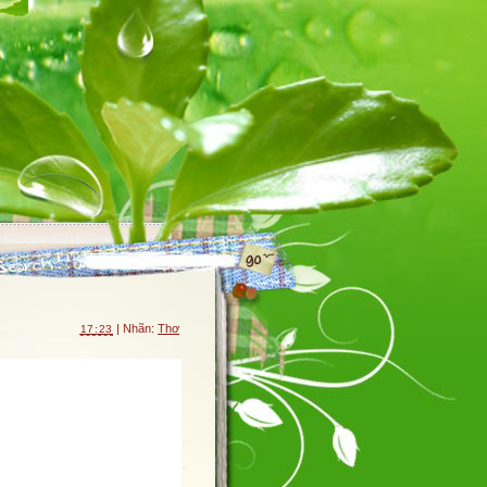
| Nhãn:
Thơ
17:23