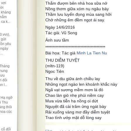
 vợi
Thắm đượm bên nhà hoa sữa nở
ười
Nồng thơm giữa xóm nụ ngâu bày
ẽ khàng
Thầm lưu luyến đọng mùa sang hỡi
 nằm
Chở những êm đềm ngọt ái say.
ca k...
Ngày 14/6/2016
Tác giả: Vũ Song
.vvs),
 gửi
Ảnh sưu tầm
hồn yêu
*****************************************
 ngày
Bài họa: Tác giả
Minh La Tien Nu
..
THU DIỄM TUYỆT
(mltn-119)
 Tháng
nhung
Ngoc Tiên
lưu
Thu về dịu giữa ánh chiều lay
i đôi
Những ngọt ngào len khoảnh khắc này
 l...
Ngã vạt sương mềm mơn lá đỏ
Chao làn gió nhẹ phủi niềm cay
t Hạ ngỡ
Mưa vừa tiễn hạ nồng oi dứt
i Thu
Nguyệt đã cài trâm ửng ngát bày
ng thôi
 hoa cúc
Rải xuống vàng mơ đầy diễm tuyệt
Trao tình ướp mật dỗ lòng say
 cổ đối