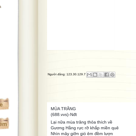
a
Người đăng:
123.30.129.7
te
MÙA TRĂNG
(688.vvs)-Nđt
Lại nữa mùa trăng thỏa thích về
xem
Gương Hằng rực rỡ khắp miền quê
Nhìn mây giỡn gió êm đềm lượn