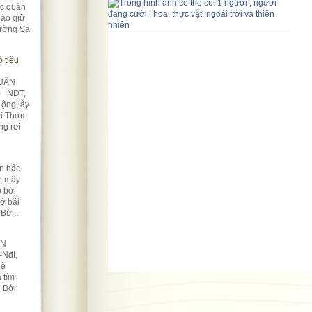
úc quân
ào giữ
rường Sa
 tiêu
UÂN
) NĐT,
Lộng lẫy
ời Thơm
ng rơi
n bấc
àn mây
ô bờ
Nở bãi
Bữ...
ỀN
-Nđt,
lẽ
 tím
n Bởi