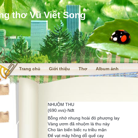
ng thơ Vũ Viết Song
Trang chủ
Giới thiệu
Thơ
Album ảnh
i
NHUỘM THU
(690.vvs)-Nđt
Bỗng nhớ nhung hoài đỏ phượng lay
Vàng ươm đã nhuộm lá thu này
Cho làn biển biếc ru triều mặn
Để vạt mây hồng dỗ quế cay