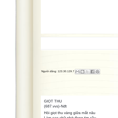
Người đăng:
123.30.129.7
GIỌT THU
(687.vvs)-Nđt
Hỏi giọt thu vàng giữa mắt nâu
Làm sao chữ nhớ đọng tim sầu