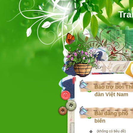
Tra
Bảo trợ bởi Th
đàn Việt Nam
Bài đăng phổ
biến
(không có tiêu đề)