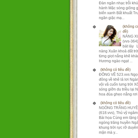
Đàn ngân nhạc trỗi kh
hành Mặc sóng giông g
biển xanh Bất khuất T
ngăn giặc mạ...
(không có
đề)
NÀNG X
(vvs-364
bát láy 
nàng Xuân khoả đất tr
từng giọt nắng khẽ khà
Hương ngào ngạt ...
(không có tiêu đề)
ĐÔNG VỀ 523.vvs Ngọ
đông về khẽ lả lơi Ng
vội vã cuốn lưng trời X
sóng giỡn du triều lại 
hoa đùa ghẹo nắng rơi 
(không có tiêu đề)
NGÓNG TRĂNG HUY
(618.vvs), Thủ vỹ ngâm
Bài họa Cùng em lặng 
ngóng trăng huyền Ngả
khung trời rực rỡ duyê
mặn mà y...