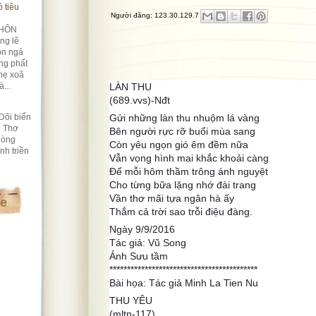
 tiêu
Người đăng:
123.30.129.7
HÔN
ng lẽ
ôn ngả
ng phất
hẹ xoã
...
LÀN THU
(689.vvs)-Nđt
Dõi biển
Gửi những làn thu nhuộm lá vàng
i Thơ
Bên người rực rỡ buổi mùa sang
lòng
Còn yêu ngọn gió êm đềm nữa
nh triền
Vẫn vọng hình mai khắc khoải càng
Để mỗi hôm thầm trông ánh nguyệt
Cho từng bữa lặng nhớ đài trang
Vần thơ mãi tựa ngân hà ấy
te
Thắm cả trời sao trỗi điệu đàng.
Ngày 9/9/2016
Tác giả: Vũ Song
Ảnh Sưu tầm
******************************************
Bài họa: Tác giả Minh La Tien Nu
THU YÊU
(mltn-117)