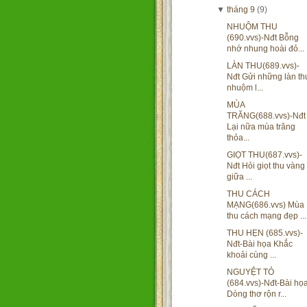
▼
tháng 9
(9)
NHUỘM THU
(690.vvs)-Nđt Bỗng
nhớ nhung hoài đỏ...
LÀN THU(689.vvs)-
Nđt Gửi những làn th
nhuộm l...
MÙA
TRĂNG(688.vvs)-Nđt
Lại nữa mùa trăng
thỏa...
GIỌT THU(687.vvs)-
Nđt Hỏi giọt thu vàng
giữa ...
THU CÁCH
MẠNG(686.vvs) Mùa
thu cách mạng đẹp ...
THU HẸN (685.vvs)-
Nđt-Bài họa Khắc
khoải cùng ...
NGUYỆT TỎ
(684.vvs)-Nđt-Bài họ
Dòng thơ rộn r...