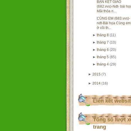
BẠN KẾT GIAO
(682.vvs)-Nđt- bài họ
Mãi thỏa n...
CÙNG EM (683.vvs)-
nđt-Bài họa Cùng em
ở cõi th...
►
tháng 8
(11)
►
tháng 7
(10)
►
tháng 6
(20)
►
tháng 5
(65)
►
tháng 4
(29)
►
2015
(7)
►
2014
(16)
Liên kết websi
Tổng số lượt 
trang