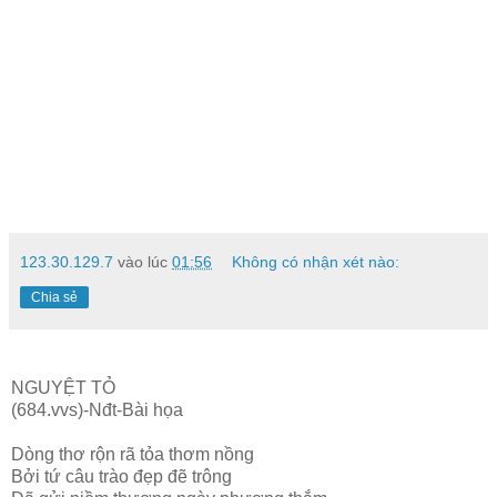
123.30.129.7
vào lúc
01:56
Không có nhận xét nào:
Chia sẻ
NGUYỆT TỎ
(684.vvs)-Nđt-Bài họa
Dòng thơ rộn rã tỏa thơm nồng
Bởi tứ câu trào đẹp đẽ trông