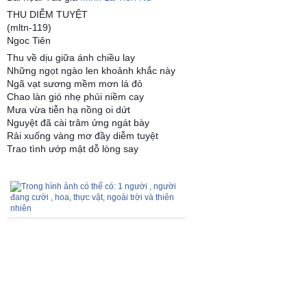
THU DIỄM TUYỆT
(mltn-119)
Ngoc Tiên
Thu về dịu giữa ánh chiều lay
Những ngọt ngào len khoảnh khắc này
Ngã vạt sương mềm mơn lá đỏ
Chao làn gió nhẹ phủi niềm cay
Mưa vừa tiễn hạ nồng oi dứt
Nguyệt đã cài trâm ửng ngát bày
Rải xuống vàng mơ đầy diễm tuyệt
Trao tình ướp mật dỗ lòng say