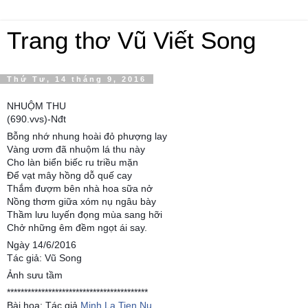
Trang thơ Vũ Viết Song
Thứ Tư, 14 tháng 9, 2016
NHUỘM THU
(690.vvs)-Nđt
Bỗng nhớ nhung hoài đỏ phượng lay
Vàng ươm đã nhuộm lá thu này
Cho làn biển biếc ru triều mặn
Để vạt mây hồng dỗ quế cay
Thắm đượm bên nhà hoa sữa nở
Nồng thơm giữa xóm nụ ngâu bày
Thầm lưu luyến đọng mùa sang hỡi
Chở những êm đềm ngọt ái say.
Ngày 14/6/2016
Tác giả: Vũ Song
Ảnh sưu tầm
*****************************************
Bài họa: Tác giả
Minh La Tien Nu