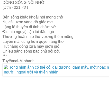
DÒNG SÔNG NỖI NHỚ
(Dtm - 021
<3
)
Bên sông khắc khoải nỗi mong chờ
Nụ cải ươm vàng dỗ giấc mơ
Lặng lẽ thuyền đi tình chớm vỡ
Đìu hiu nguyệt lặn tủi đâu ngờ
Thương hoài nhịp thở vương thềm mộng
Luyến mãi cung hờn quyện áng thơ
Hụt hẫng dòng xưa mây giỡn gió
Chiều dâng sóng bạc phủ đôi bờ.
***
Tuyếtmai-Minhanh