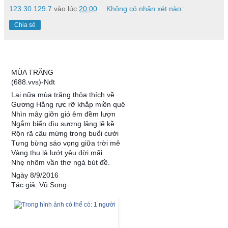
123.30.129.7
vào lúc
20:00
Không có nhận xét nào:
Chia sẻ
MÙA TRĂNG
(688.vvs)-Nđt
Lại nữa mùa trăng thỏa thích về
Gương Hằng rực rỡ khắp miền quê
Nhìn mây giỡn gió êm đềm lượn
Ngắm biển dìu sương lặng lẽ kề
Rộn rã câu mừng trong buổi cưới
Tưng bừng sáo vọng giữa trời mê
Vàng thu lả lướt yêu đời mãi
Nhẹ nhõm vần thơ ngả bút đề.
Ngày 8/9/2016
Tác giả: Vũ Song