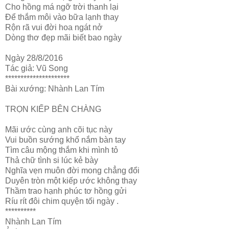
Cho hồng má ngỡ trời thanh lại
Để thắm môi vào bữa lạnh thay
Rộn rã vui đời hoa ngát nở
Dòng thơ đẹp mãi biết bao ngày
Ngày 28/8/2016
Tác giả: Vũ Song
*********************
Bài xướng: Nhành Lan Tím
TRỌN KIẾP BÊN CHÀNG
Mãi ước cùng anh cõi tục này
Vui buồn sướng khổ nắm bàn tay
Tìm câu mộng thắm khi mình tỏ
Thả chữ tình si lúc kẻ bày
Nghĩa vẹn muôn đời mong chẳng đổi
Duyên tròn một kiếp ước không thay
Thầm trao hạnh phúc tơ hồng gửi
Ríu rít đôi chim quyện tối ngày .
**********
Nhành Lan Tím