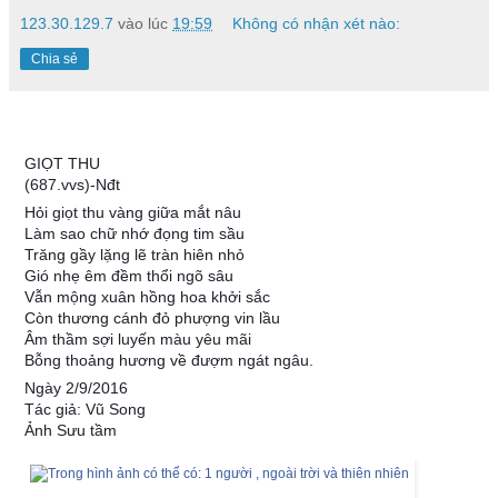
123.30.129.7
vào lúc
19:59
Không có nhận xét nào:
Chia sẻ
GIỌT THU
(687.vvs)-Nđt
Hỏi giọt thu vàng giữa mắt nâu
Làm sao chữ nhớ đọng tim sầu
Trăng gầy lặng lẽ tràn hiên nhỏ
Gió nhẹ êm đềm thổi ngõ sâu
Vẫn mộng xuân hồng hoa khởi sắc
Còn thương cánh đỏ phượng vin lầu
Âm thầm sợi luyến màu yêu mãi
Bỗng thoảng hương về đượm ngát ngâu.
Ngày 2/9/2016
Tác giả: Vũ Song
Ảnh Sưu tầm