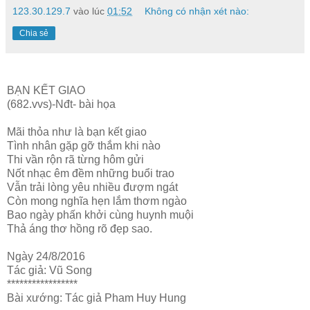
123.30.129.7
vào lúc
01:52
Không có nhận xét nào:
Chia sẻ
BẠN KẾT GIAO
(682.vvs)-Nđt- bài họa
Mãi thỏa như là bạn kết giao
Tình nhân gặp gỡ thắm khi nào
Thi vần rộn rã từng hôm gửi
Nốt nhạc êm đềm những buổi trao
Vẫn trải lòng yêu nhiều đượm ngát
Còn mong nghĩa hẹn lắm thơm ngào
Bao ngày phấn khởi cùng huynh muội
Thả áng thơ hồng rõ đẹp sao.
Ngày 24/8/2016
Tác giả: Vũ Song
*****************
Bài xướng: Tác giả Pham Huy Hung