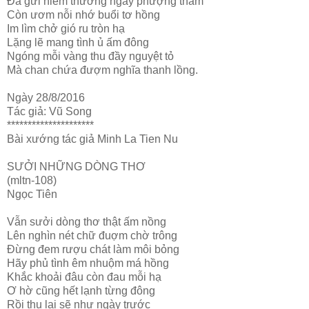
Đã gửi niềm thương ngày phượng thắm
Còn ươm nỗi nhớ buổi tơ hồng
Im lìm chở gió ru tròn hạ
Lặng lẽ mang tình ủ ấm đông
Ngóng mỗi vàng thu đầy nguyệt tỏ
Mà chan chứa đượm nghĩa thanh lồng.
Ngày 28/8/2016
Tác giả: Vũ Song
*********************
Bài xướng tác giả Minh La Tien Nu
SƯỞI NHỮNG DÒNG THƠ
(mltn-108)
Ngọc Tiên
Vẫn sưởi dòng thơ thật ấm nồng
Lên nghìn nét chữ đuợm chờ trông
Đừng đem rượu chát làm môi bỏng
Hãy phủ tình êm nhuộm má hồng
Khắc khoải đâu còn đau mỗi hạ
Ơ hờ cũng hết lạnh từng đông
Rồi thu lại sẽ như ngày trước