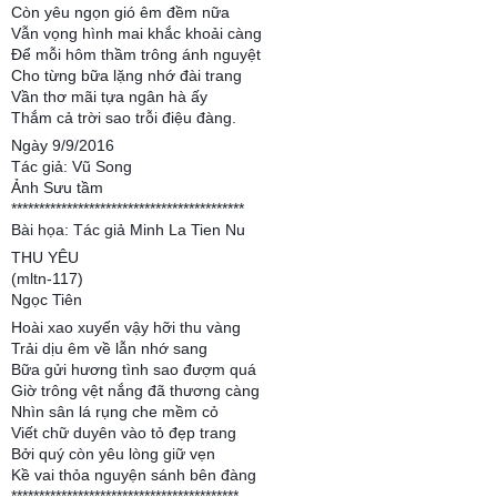
Còn yêu ngọn gió êm đềm nữa
Vẫn vọng hình mai khắc khoải càng
Để mỗi hôm thầm trông ánh nguyệt
Cho từng bữa lặng nhớ đài trang
Vần thơ mãi tựa ngân hà ấy
Thắm cả trời sao trỗi điệu đàng.
Ngày 9/9/2016
Tác giả: Vũ Song
Ảnh Sưu tầm
******************************************
Bài họa: Tác giả Minh La Tien Nu
THU YÊU
(mltn-117)
Ngọc Tiên
Hoài xao xuyến vậy hỡi thu vàng
Trải dịu êm về lẫn nhớ sang
Bữa gửi hương tình sao đượm quá
Giờ trông vệt nắng đã thương càng
Nhìn sân lá rụng che mềm cỏ
Viết chữ duyên vào tỏ đẹp trang
Bởi quý còn yêu lòng giữ vẹn
Kề vai thỏa nguyện sánh bên đàng
*****************************************