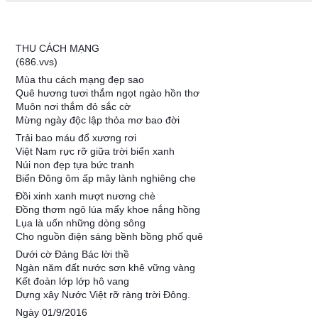
THU CÁCH MẠNG
(686.vvs)
Mùa thu cách mạng đẹp sao
Quê hương tươi thắm ngọt ngào hồn thơ
Muôn nơi thắm đỏ sắc cờ
Mừng ngày độc lập thỏa mơ bao đời
Trải bao máu đổ xương rơi
Việt Nam rực rỡ giữa trời biển xanh
Núi non đẹp tựa bức tranh
Biển Đông ôm ấp mây lành nghiêng che
Đồi xinh xanh mượt nương chè
Đồng thơm ngô lúa mẩy khoe nắng hồng
Lụa là uốn những dòng sông
Cho nguồn điện sáng bềnh bồng phố quê
Dưới cờ Đảng Bác lời thề
Ngàn năm đất nước sơn khê vững vàng
Kết đoàn lớp lớp hô vang
Dựng xây Nước Việt rỡ ràng trời Đông.
Ngày 01/9/2016