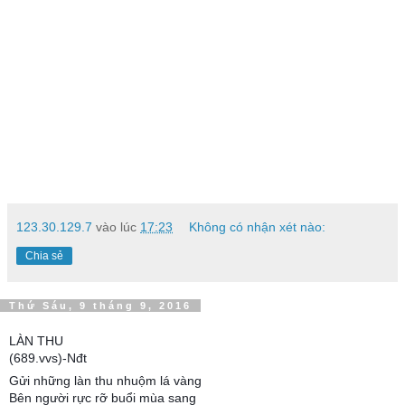
123.30.129.7
vào lúc
17:23
Không có nhận xét nào:
Chia sẻ
Thứ Sáu, 9 tháng 9, 2016
LÀN THU
(689.vvs)-Nđt
Gửi những làn thu nhuộm lá vàng
Bên người rực rỡ buổi mùa sang