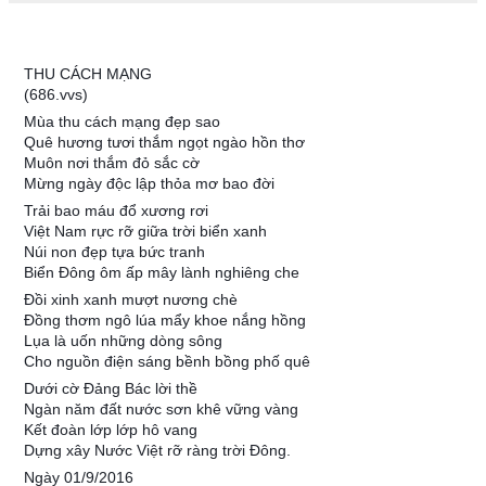
THU CÁCH MẠNG
(686.vvs)
Mùa thu cách mạng đẹp sao
Quê hương tươi thắm ngọt ngào hồn thơ
Muôn nơi thắm đỏ sắc cờ
Mừng ngày độc lập thỏa mơ bao đời
Trải bao máu đổ xương rơi
Việt Nam rực rỡ giữa trời biển xanh
Núi non đẹp tựa bức tranh
Biển Đông ôm ấp mây lành nghiêng che
Đồi xinh xanh mượt nương chè
Đồng thơm ngô lúa mẩy khoe nắng hồng
Lụa là uốn những dòng sông
Cho nguồn điện sáng bềnh bồng phố quê
Dưới cờ Đảng Bác lời thề
Ngàn năm đất nước sơn khê vững vàng
Kết đoàn lớp lớp hô vang
Dựng xây Nước Việt rỡ ràng trời Đông.
Ngày 01/9/2016