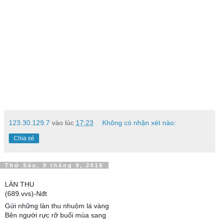
123.30.129.7
vào lúc
17:23
Không có nhận xét nào:
Chia sẻ
Thứ Sáu, 9 tháng 9, 2016
LÀN THU
(689.vvs)-Nđt
Gửi những làn thu nhuộm lá vàng
Bên người rực rỡ buổi mùa sang