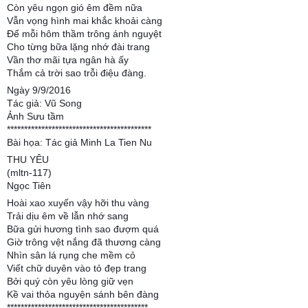
Còn yêu ngọn gió êm đềm nữa
Vẫn vọng hình mai khắc khoải càng
Để mỗi hôm thầm trông ánh nguyệt
Cho từng bữa lặng nhớ đài trang
Vần thơ mãi tựa ngân hà ấy
Thắm cả trời sao trỗi điệu đàng.
Ngày 9/9/2016
Tác giả: Vũ Song
Ảnh Sưu tầm
******************************************
Bài họa: Tác giả Minh La Tien Nu
THU YÊU
(mltn-117)
Ngọc Tiên
Hoài xao xuyến vậy hỡi thu vàng
Trải dịu êm về lẫn nhớ sang
Bữa gửi hương tình sao đượm quá
Giờ trông vệt nắng đã thương càng
Nhìn sân lá rụng che mềm cỏ
Viết chữ duyên vào tỏ đẹp trang
Bởi quý còn yêu lòng giữ vẹn
Kề vai thỏa nguyện sánh bên đàng
*****************************************