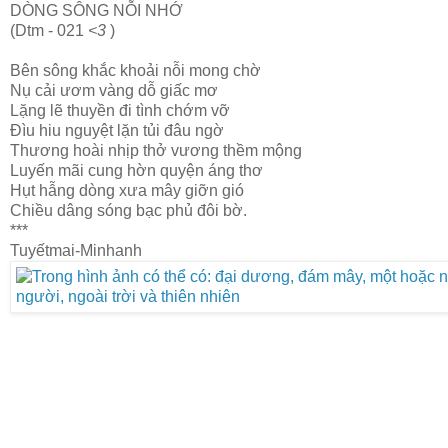
DÒNG SÔNG NỖI NHỚ
(Dtm - 021
<3
)
Bên sông khắc khoải nỗi mong chờ
Nụ cải ươm vàng dỗ giấc mơ
Lặng lẽ thuyền đi tình chớm vỡ
Đìu hiu nguyệt lặn tủi đâu ngờ
Thương hoài nhịp thở vương thềm mộng
Luyến mãi cung hờn quyện áng thơ
Hụt hẫng dòng xưa mây giỡn gió
Chiều dâng sóng bạc phủ đôi bờ.
***
Tuyếtmai-Minhanh