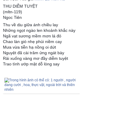
THU DIỄM TUYỆT
(mltn-119)
Ngoc Tiên
Thu về dịu giữa ánh chiều lay
Những ngọt ngào len khoảnh khắc này
Ngã vạt sương mềm mơn lá đỏ
Chao làn gió nhẹ phủi niềm cay
Mưa vừa tiễn hạ nồng oi dứt
Nguyệt đã cài trâm ửng ngát bày
Rải xuống vàng mơ đầy diễm tuyệt
Trao tình ướp mật dỗ lòng say