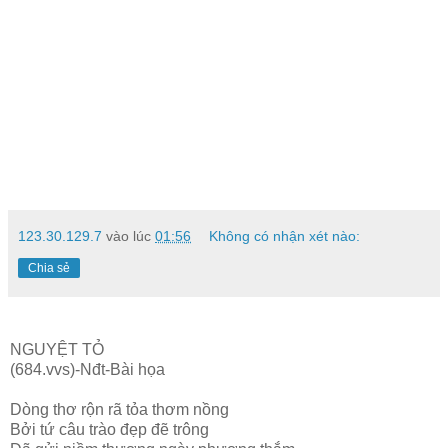
123.30.129.7
vào lúc
01:56
Không có nhận xét nào:
Chia sẻ
NGUYỆT TỎ
(684.vvs)-Nđt-Bài họa
Dòng thơ rộn rã tỏa thơm nồng
Bởi tứ câu trào đẹp đẽ trông