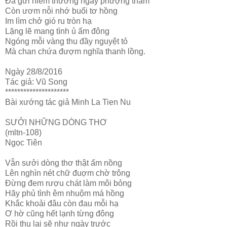
Đã gửi niềm thương ngày phượng thắm
Còn ươm nỗi nhớ buổi tơ hồng
Im lìm chở gió ru tròn hạ
Lặng lẽ mang tình ủ ấm đông
Ngóng mỗi vàng thu đầy nguyệt tỏ
Mà chan chứa đượm nghĩa thanh lồng.
Ngày 28/8/2016
Tác giả: Vũ Song
*********************
Bài xướng tác giả Minh La Tien Nu
SƯỞI NHỮNG DÒNG THƠ
(mltn-108)
Ngọc Tiên
Vẫn sưởi dòng thơ thật ấm nồng
Lên nghìn nét chữ đuợm chờ trông
Đừng đem rượu chát làm môi bỏng
Hãy phủ tình êm nhuộm má hồng
Khắc khoải đâu còn đau mỗi hạ
Ơ hờ cũng hết lạnh từng đông
Rồi thu lại sẽ như ngày trước