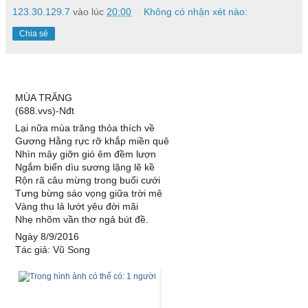
123.30.129.7
vào lúc
20:00
Không có nhận xét nào:
Chia sẻ
MÙA TRĂNG
(688.vvs)-Nđt
Lại nữa mùa trăng thỏa thích về
Gương Hằng rực rỡ khắp miền quê
Nhìn mây giỡn gió êm đềm lượn
Ngắm biển dìu sương lặng lẽ kề
Rộn rã câu mừng trong buổi cưới
Tưng bừng sáo vọng giữa trời mê
Vàng thu lả lướt yêu đời mãi
Nhẹ nhõm vần thơ ngả bút đề.
Ngày 8/9/2016
Tác giả: Vũ Song