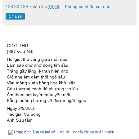
123.30.129.7
vào lúc
19:59
Không có nhận xét nào:
Chia sẻ
GIỌT THU
(687.vvs)-Nđt
Hỏi giọt thu vàng giữa mắt nâu
Làm sao chữ nhớ đọng tim sầu
Trăng gầy lặng lẽ tràn hiên nhỏ
Gió nhẹ êm đềm thổi ngõ sâu
Vẫn mộng xuân hồng hoa khởi sắc
Còn thương cánh đỏ phượng vin lầu
Âm thầm sợi luyến màu yêu mãi
Bỗng thoảng hương về đượm ngát ngâu.
Ngày 2/9/2016
Tác giả: Vũ Song
Ảnh Sưu tầm