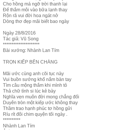
Cho hồng má ngỡ trời thanh lại
Để thắm môi vào bữa lạnh thay
Rộn rã vui đời hoa ngát nở
Dòng thơ đẹp mãi biết bao ngày
Ngày 28/8/2016
Tác giả: Vũ Song
*********************
Bài xướng: Nhành Lan Tím
TRỌN KIẾP BÊN CHÀNG
Mãi ước cùng anh cõi tục này
Vui buồn sướng khổ nắm bàn tay
Tìm câu mộng thắm khi mình tỏ
Thả chữ tình si lúc kẻ bày
Nghĩa vẹn muôn đời mong chẳng đổi
Duyên tròn một kiếp ước không thay
Thầm trao hạnh phúc tơ hồng gửi
Ríu rít đôi chim quyện tối ngày .
**********
Nhành Lan Tím