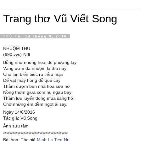
Trang thơ Vũ Viết Song
Thứ Tư, 14 tháng 9, 2016
NHUỘM THU
(690.vvs)-Nđt
Bỗng nhớ nhung hoài đỏ phượng lay
Vàng ươm đã nhuộm lá thu này
Cho làn biển biếc ru triều mặn
Để vạt mây hồng dỗ quế cay
Thắm đượm bên nhà hoa sữa nở
Nồng thơm giữa xóm nụ ngâu bày
Thầm lưu luyến đọng mùa sang hỡi
Chở những êm đềm ngọt ái say.
Ngày 14/6/2016
Tác giả: Vũ Song
Ảnh sưu tầm
*****************************************
Bài họa: Tác giả
Minh La Tien Nu