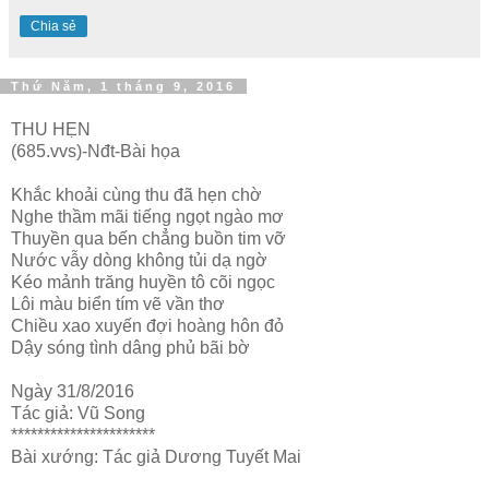
Chia sẻ
Thứ Năm, 1 tháng 9, 2016
THU HẸN
(685.vvs)-Nđt-Bài họa
Khắc khoải cùng thu đã hẹn chờ
Nghe thầm mãi tiếng ngọt ngào mơ
Thuyền qua bến chẳng buồn tim vỡ
Nước vẫy dòng không tủi dạ ngờ
Kéo mảnh trăng huyền tô cõi ngọc
Lôi màu biển tím vẽ vần thơ
Chiều xao xuyến đợi hoàng hôn đỏ
Dậy sóng tình dâng phủ bãi bờ
Ngày 31/8/2016
Tác giả: Vũ Song
**********************
Bài xướng: Tác giả Dương Tuyết Mai