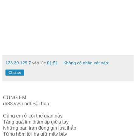
123.30.129.7
vào lúc
01:51
Không có nhận xét nào:
Chia sẻ
CÙNG EM
(683.vvs)-nđt-Bài họa
Cùng em ở cõi thế gian này
Tặng quả tim thầm ấp giữa tay
Những bận tràn đông gìn lửa thắp
Từng hôm tới hạ giữ mây bày