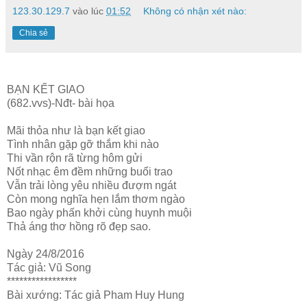
123.30.129.7
vào lúc
01:52
Không có nhận xét nào:
Chia sẻ
BẠN KẾT GIAO
(682.vvs)-Nđt- bài họa
Mãi thỏa như là bạn kết giao
Tình nhân gặp gỡ thắm khi nào
Thi vần rộn rã từng hôm gửi
Nốt nhạc êm đềm những buổi trao
Vẫn trải lòng yêu nhiều đượm ngát
Còn mong nghĩa hẹn lắm thơm ngào
Bao ngày phấn khởi cùng huynh muội
Thả áng thơ hồng rõ đẹp sao.
Ngày 24/8/2016
Tác giả: Vũ Song
*****************
Bài xướng: Tác giả Pham Huy Hung