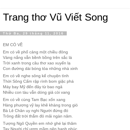
Trang thơ Vũ Viết Song
Thứ Ba, 29 tháng 11, 2016
EM CÓ VỀ
Em có về phố cảng một chiều đông
Vàng nắng vẫn bềnh bồng trên sắc lá
Trời xanh trong câu thơ xao xuyến lạ
Con đường dài bóng tỏa những nhà xinh
Em có về nghe sông kể chuyện tình
Thời Sông Cấm rập rình bom giặc phá
Máy bay Mỹ đến đây từ bao ngả
Nhiều con tàu vẫn dóng giả còi vang
Em có về cùng Tam Bạc xốn xang
Hàng phượng vỹ lay khẽ khàng trong gió
Bà Lê Chân uy nghi Người đứng đó
Trông đất trời thắm đỏ mãi ngàn năm.
Tượng Ngô Quyền em nhớ ghé lại thăm
Tay Người chỉ ươm mầm nên hạnh phúc