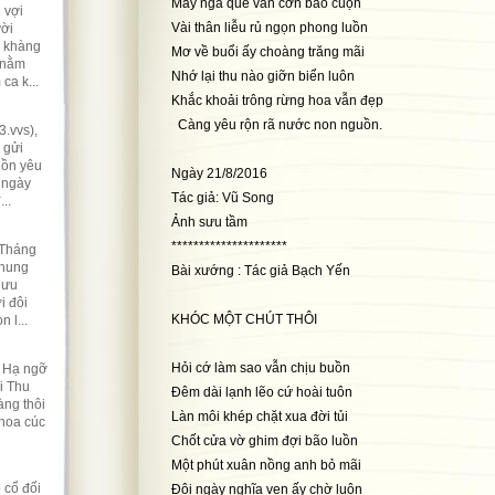
Mấy ngả quê vần cơn bão cuộn
 vợi
Vài thân liễu rủ ngọn phong luồn
ười
ẽ khàng
Mơ về buổi ấy choàng trăng mãi
 nằm
Nhớ lại thu nào giỡn biển luôn
ca k...
Khắc khoải trông rừng hoa vẫn đẹp
Càng yêu rộn rã nước non nguồn.
.vvs),
 gửi
hồn yêu
Ngày 21/8/2016
 ngày
Tác giả: Vũ Song
..
Ảnh sưu tầm
*********************
 Tháng
nhung
Bài xướng : Tác giả Bạch Yến
lưu
i đôi
KHÓC MỘT CHÚT THÔI
 l...
Hỏi cớ làm sao vẫn chịu buồn
t Hạ ngỡ
i Thu
Đêm dài lạnh lẽo cứ hoài tuôn
ng thôi
Làn môi khép chặt xua đời tủi
 hoa cúc
Chốt cửa vờ ghim đợi bão luồn
Một phút xuân nồng anh bỏ mãi
 cổ đối
Đôi ngày nghĩa vẹn ấy chờ luôn