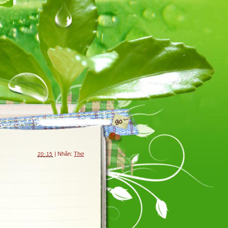
| Nhãn:
Thơ
20:15