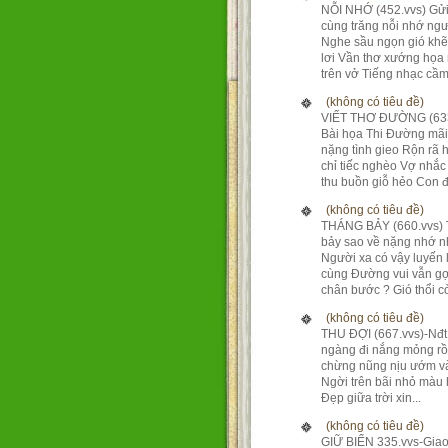
NỖI NHỚ (452.vvs) Gửi
cùng trăng nỗi nhớ ng
Nghe sầu ngọn gió kh
lơi Vần thơ xướng họa
trên vở Tiếng nhạc cầm 
(không có tiêu đề)
VIẾT THƠ ĐƯỜNG (633
Bài họa Thi Đường mãi
nặng tình gieo Rộn rã 
chỉ tiếc nghèo Vợ nhắc
thu buồn giỗ hẻo Con đ.
(không có tiêu đề)
THÁNG BẢY (660.vvs)
bảy sao về nặng nhớ 
Người xa có vậy luyến 
cùng Đường vui vẫn gợ
chân bước ? Gió thổi còn
(không có tiêu đề)
THU ĐỢI (667.vvs)-Nđ
ngàng đi nắng mỏng rồ
chừng nũng nịu ướm và
Ngời trên bãi nhỏ màu
Đẹp giữa trời xin...
(không có tiêu đề)
GIỮ BIỂN 335.vvs-Giao