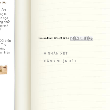
 tiêu
HÔN
ng lẽ
ôn ngả
ng phất
hẹ xoã
...
Người đăng:
123.30.129.7
Dõi biển
i Thơ
lòng
nh triền
0 NHẬN XÉT:
ĐĂNG NHẬN XÉT
te