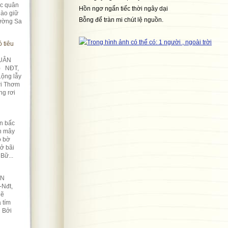
úc quân
Hồn ngơ ngẩn tiếc thời ngây dại
ào giữ
Bỗng để tràn mi chút lệ nguồn.
rường Sa
 tiêu
UÂN
) NĐT,
Lộng lẫy
ời Thơm
ng rơi
n bấc
àn mây
ô bờ
Nở bãi
Bữ...
ỀN
-Nđt,
lẽ
 tím
n Bởi