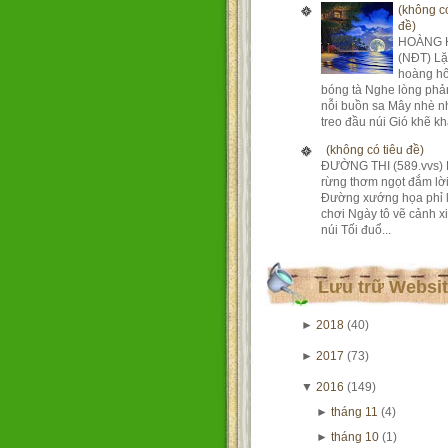
(không có
đề)
HOÀNG 
(NĐT) Lặ
hoàng h
bóng tà Nghe lòng phả
nỗi buồn sa Mây nhè n
treo đầu núi Gió khẽ khà
(không có tiêu đề)
ĐƯỜNG THI (589.vvs) 
rừng thơm ngọt đắm lờ
Đường xướng họa phỉ 
chơi Ngày tô vẽ cảnh xi
núi Tối đuổ...
Lưu trữ Websi
►
2018
(40)
►
2017
(73)
▼
2016
(149)
►
tháng 11
(4)
►
tháng 10
(1)