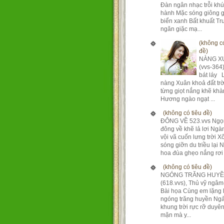
Đàn ngân nhạc trỗi kh
hành Mặc sóng giông g
biển xanh Bất khuất T
ngăn giặc mạ...
(không có
đề)
NÀNG X
(vvs-364
bát láy 
nàng Xuân khoả đất tr
từng giọt nắng khẽ khà
Hương ngào ngạt ...
(không có tiêu đề)
ĐÔNG VỀ 523.vvs Ngọ
đông về khẽ lả lơi Ng
vội vã cuốn lưng trời X
sóng giỡn du triều lại 
hoa đùa ghẹo nắng rơi 
(không có tiêu đề)
NGÓNG TRĂNG HUY
(618.vvs), Thủ vỹ ngâm
Bài họa Cùng em lặng 
ngóng trăng huyền Ngả
khung trời rực rỡ duyê
mặn mà y...