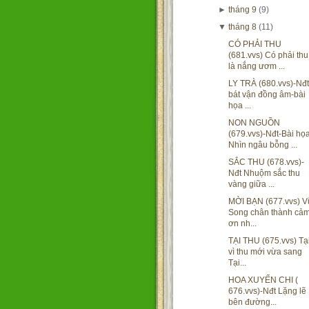
►
tháng 9
(9)
▼
tháng 8
(11)
CÓ PHẢI THU
(681.vvs) Có phải thu
là nắng ươm ...
LY TRÀ (680.vvs)-Nđt
bát vận đồng âm-bài
họa ...
NON NGUỒN
(679.vvs)-Nđt-Bài họ
Nhìn ngâu bỗng ...
SẮC THU (678.vvs)-
Nđt Nhuộm sắc thu
vàng giữa ...
MỜI BẠN (677.vvs) V
Song chân thành cả
ơn nh...
TẠI THU (675.vvs) Tạ
vì thu mới vừa sang
Tại...
HOA XUYẾN CHI (
676.vvs)-Nđt Lặng lẽ
bên đường...