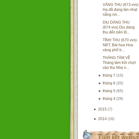
VÀNG THU (673.vvs)
Hạ đã đang tàn nhạt
nắng rơi...
DỊU DÀNG THU
(674.vvs) Dịu dàng
thu đến bên tô...
TÌNH THU (670.vvs)-
NĐT, Bài họa Hoa
vàng phố b...
THÁNG TÁM VỀ
Tháng tám trời chợt
vào thu Nhẹ n...
►
tháng 7
(10)
►
tháng 6
(20)
►
tháng 5
(65)
►
tháng 4
(29)
►
2015
(7)
►
2014
(16)
Liên kết websi