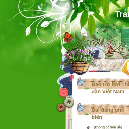
Tra
Bảo trợ bởi Th
đàn Việt Nam
Bài đăng phổ
biến
(không có tiêu đề)