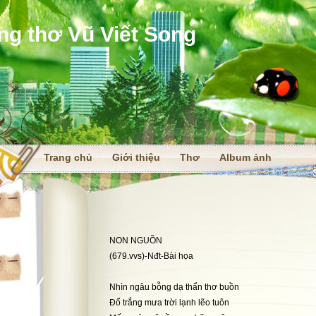
ng thơ Vũ Viết Song
Trang chủ
Giới thiệu
Thơ
Album ảnh
i
NON NGUỒN
(679.vvs)-Nđt-Bài họa
Nhìn ngâu bỗng dạ thẩn thơ buồn
Đổ trắng mưa trời lạnh lẽo tuôn