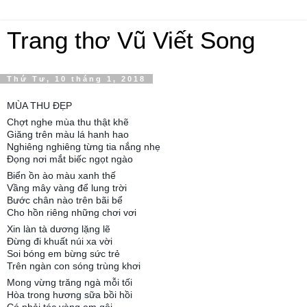
Trang thơ Vũ Viết Song
Thứ Tư, 10 tháng 1, 2018
MÙA THU ĐẸP
Chợt nghe mùa thu thật khẽ
Giăng trên màu lá hanh hao
Nghiêng nghiêng từng tia nắng nhẹ
Đọng nơi mắt biếc ngọt ngào
Biển ồn ào màu xanh thế
Vầng mây vàng để lung trời
Bước chân nào trên bãi bể
Cho hồn riêng những chơi vơi
Xin làn tà dương lặng lẽ
Đừng đi khuất núi xa vời
Soi bóng em bừng sức trẻ
Trên ngàn con sóng trùng khơi
Mong vừng trăng ngà mỗi tối
Hòa trong hương sữa bồi hồi
Có phải tóc vàng em gội