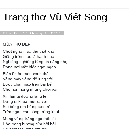
Trang thơ Vũ Viết Song
Thứ Tư, 10 tháng 1, 2018
MÙA THU ĐẸP
Chợt nghe mùa thu thật khẽ
Giăng trên màu lá hanh hao
Nghiêng nghiêng từng tia nắng nhẹ
Đọng nơi mắt biếc ngọt ngào
Biển ồn ào màu xanh thế
Vầng mây vàng để lung trời
Bước chân nào trên bãi bể
Cho hồn riêng những chơi vơi
Xin làn tà dương lặng lẽ
Đừng đi khuất núi xa vời
Soi bóng em bừng sức trẻ
Trên ngàn con sóng trùng khơi
Mong vừng trăng ngà mỗi tối
Hòa trong hương sữa bồi hồi
Có phải tóc vàng em gội