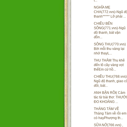
t...
NGHĨA MẸ
CHA(772.vvs)-Ngũ đ
thanh***** Lỡ phải ...
CHIỀU BẾN
SÔNG(771.vvs)-Ngũ
độ thanh, bát vận
đồn...
SÔNG THU(770.vvs)
Bởi mỗi thu vàng lại
nhớ thayL...
THU THẮM Thu khẽ
đến tô cây vàng vọt
thếEm cứ hồ...
CHIỀU THU(768.vvs)
Ngũ độ thanh, giao c
đối, bát...
ANH BẬN RỒI( Cảm
tác từ bài thơ: THƯỚ
ĐO KHOẢNG ...
THÁNG TÁM VỀ
Tháng Tám về rồi em
có hayPhượng th...
SỮA NỞ(766.vvs) ,