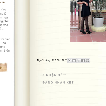
 tiêu
HÔN
ng lẽ
ôn ngả
ng phất
hẹ xoã
...
Dõi biển
i Thơ
lòng
nh triền
Người đăng:
123.30.129.7
te
0 NHẬN XÉT:
ĐĂNG NHẬN XÉT