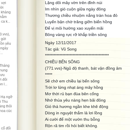
Lặng dõi mây vờn trên đỉnh núi
 vợi
ười
Im nhìn gió cuộn giữa ngày đông
ẽ khàng
Thương chiều nhuộm nắng tràn hoa đỏ
 nằm
ca k...
Luyến bận chờ trăng giỡn biển hồng
Để vị môi hường xao xuyến mãi
.vvs),
Bông vàng rực rỡ khắp triền sông
 gửi
Ngày 12/11/2017
hồn yêu
 ngày
Tác giả: Vũ Song
..
********************************************
CHIỀU BẾN SÔNG
 Tháng
(771.vvs)-Ngũ độ thanh, bát vận đồng âm
nhung
*****
lưu
i đôi
Sẽ chở em chiều lại bến sông
 l...
Trời lơ lửng nhạt áng mây hồng
Mơ thời rủ bạn đùa bên cống
t Hạ ngỡ
Nhớ thủa yêu nàng hẹn bãi đông
i Thu
ng thôi
Gió thả hương ngần khe khẽ động
 hoa cúc
Dòng in nguyệt thắm lả lơi lồng
Ai cười để một vườn thu bỗng
Rộn rã tim rồi hỏi biết không.
 cổ đối