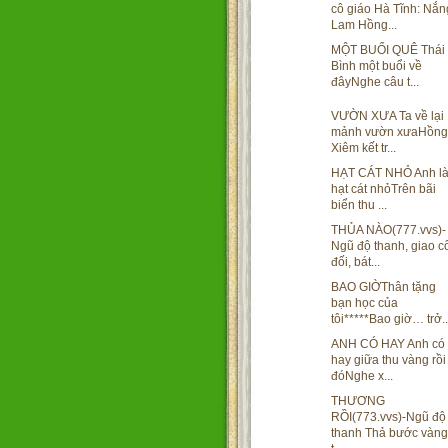
cô giáo Hà Tĩnh: Nắn
Lam Hồng...
MỘT BUỔI QUÊ Thái
Bình một buổi về
đâyNghe câu t...
VƯỜN XƯA Ta về lại
mảnh vườn xưaHồng
Xiêm kết tr...
HẠT CÁT NHỎ Anh l
hạt cát nhỏTrên bãi
biển thu ...
THỦA NÀO(777.vvs)-
Ngũ độ thanh, giao c
đối, bát...
BAO GIỜThân tặng
bạn học của
tôi*****Bao giờ… trở..
ANH CÓ HAY Anh có
hay giữa thu vàng rồi
đóNghe x...
THƯƠNG
RỒI(773.vvs)-Ngũ độ
thanh Thả bước vàng