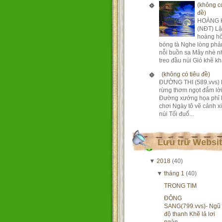
(không có
đề)
HOÀNG 
(NĐT) Lặ
hoàng h
bóng tà Nghe lòng phả
nỗi buồn sa Mây nhè n
treo đầu núi Gió khẽ khà
(không có tiêu đề)
ĐƯỜNG THI (589.vvs) 
rừng thơm ngọt đắm lờ
Đường xướng họa phỉ 
chơi Ngày tô vẽ cảnh xi
núi Tối đuổ...
Lưu trữ Websi
▼
2018
(40)
▼
tháng 1
(40)
TRONG TIM
ĐÔNG
SANG(799.vvs)- Ngũ
độ thanh Khẽ lả lơi