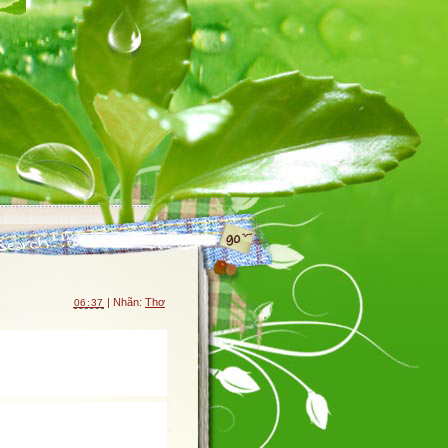
| Nhãn:
Thơ
06:37