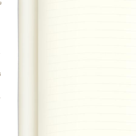
g
à
ổ
.