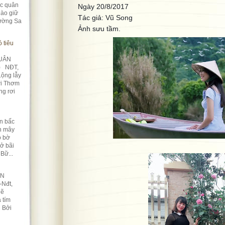
úc quân
Ngày 20/8/2017
ào giữ
Tác giả: Vũ Song
rường Sa
Ảnh sưu tầm.
 tiêu
UÂN
) NĐT,
Lộng lẫy
ời Thơm
ng rơi
n bấc
àn mây
ô bờ
Nở bãi
Bữ...
ỀN
-Nđt,
lẽ
 tím
n Bởi