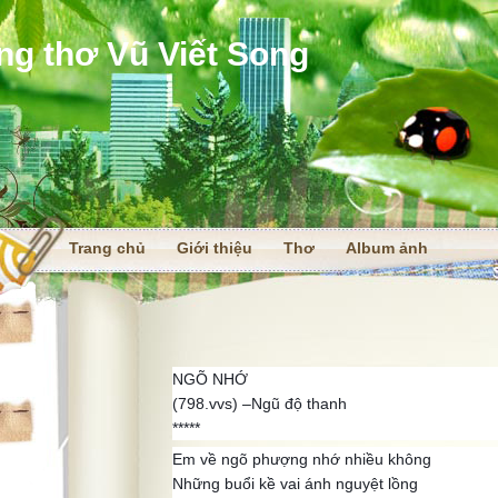
ng thơ Vũ Viết Song
Trang chủ
Giới thiệu
Thơ
Album ảnh
i
NGÕ NHỚ
(798.vvs) –Ngũ độ thanh
*****
Em về ngõ phượng nhớ nhiều không
Những buổi kề vai ánh nguyệt lồng