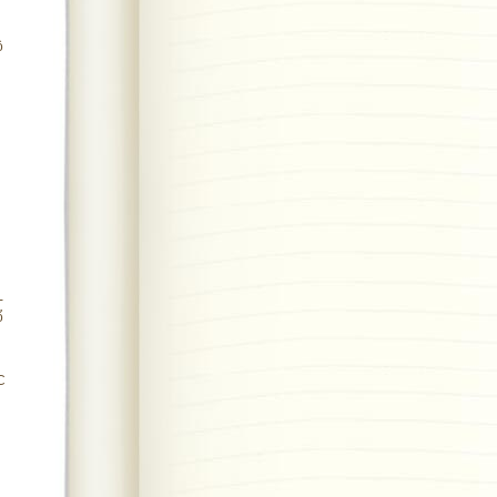
ộ
-
ổ
C