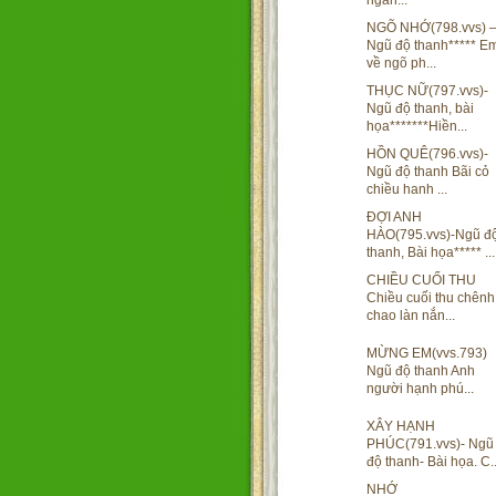
ngàn...
NGÕ NHỚ(798.vvs) 
Ngũ độ thanh***** E
về ngõ ph...
THỤC NỮ(797.vvs)-
Ngũ độ thanh, bài
họa*******Hiền...
HỒN QUÊ(796.vvs)-
Ngũ độ thanh Bãi cỏ
chiều hanh ...
ĐỢI ANH
HÀO(795.vvs)-Ngũ đ
thanh, Bài họa***** ...
CHIỀU CUỐI THU
Chiều cuối thu chênh
chao làn nắn...
MỪNG EM(vvs.793)
Ngũ độ thanh Anh
người hạnh phú...
XÂY HẠNH
PHÚC(791.vvs)- Ngũ
độ thanh- Bài họa. C..
NHỚ