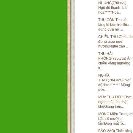
NHUNG(790.vvs)-
Ngũ độ thanh- bài
họa*****Ngà...
THU CÒN Thu còn
lặng lẽ bên trờiSữa
đung đưa nở ...
CHIỀU THU Chiều th
đứng giữa quê
hươngNghe xao ...
THU HẢI
PHÒNG(785.vvs) Án
chiều vàng nghiêng
tr...
NGHĨA
THẦY(784.vvs)- Ngũ
độ thanh***** Mộng
ước ...
MÙA THU ĐẸP Chợt
nghe mùa thu thật
khẽGiăng trên...
MONG Miền Trung ơi
bão số mười to
lắmĐiện mất rồ...
BÃO VÀO( Thân tặng