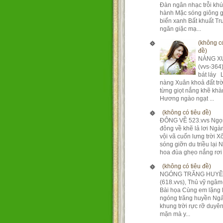
Đàn ngân nhạc trỗi kh
hành Mặc sóng giông g
biển xanh Bất khuất T
ngăn giặc mạ...
(không có
đề)
NÀNG X
(vvs-364
bát láy 
nàng Xuân khoả đất tr
từng giọt nắng khẽ khà
Hương ngào ngạt ...
(không có tiêu đề)
ĐÔNG VỀ 523.vvs Ngọ
đông về khẽ lả lơi Ng
vội vã cuốn lưng trời X
sóng giỡn du triều lại 
hoa đùa ghẹo nắng rơi 
(không có tiêu đề)
NGÓNG TRĂNG HUY
(618.vvs), Thủ vỹ ngâm
Bài họa Cùng em lặng 
ngóng trăng huyền Ngả
khung trời rực rỡ duyê
mặn mà y...