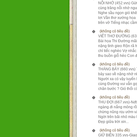
NỖI NHỚ (452.vvs) Gửi
cùng trăng nỗi nhớ ng
Nghe sầu ngọn gió kh
lơi Vần thơ xướng họa
trên vở Tiếng nhạc cầm 
(không có tiêu đề)
VIẾT THƠ ĐƯỜNG (633
Bài họa Thi Đường mãi
nặng tình gieo Rộn rã 
chỉ tiếc nghèo Vợ nhắc
thu buồn giỗ hẻo Con đ.
(không có tiêu đề)
THÁNG BẢY (660.vvs)
bảy sao về nặng nhớ 
Người xa có vậy luyến 
cùng Đường vui vẫn gợ
chân bước ? Gió thổi còn
(không có tiêu đề)
THU ĐỢI (667.vvs)-Nđ
ngàng đi nắng mỏng rồ
chừng nũng nịu ướm và
Ngời trên bãi nhỏ màu
Đẹp giữa trời xin...
(không có tiêu đề)
GIỮ BIỂN 335.vvs-Giao