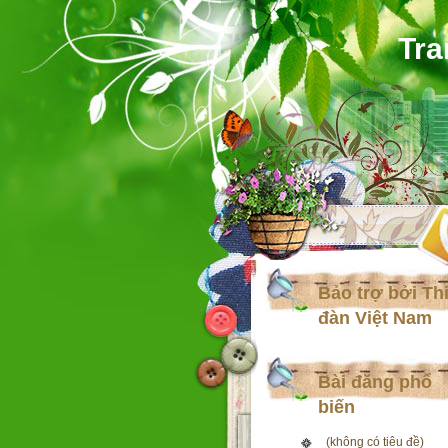
Tra
Bảo trợ bởi Th
đàn Việt Nam
Bài đăng phổ
biến
(không có tiêu đề)