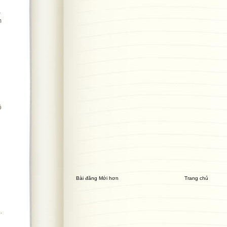
–
m
ộ
Bài đăng Mới hơn
Trang chủ
.