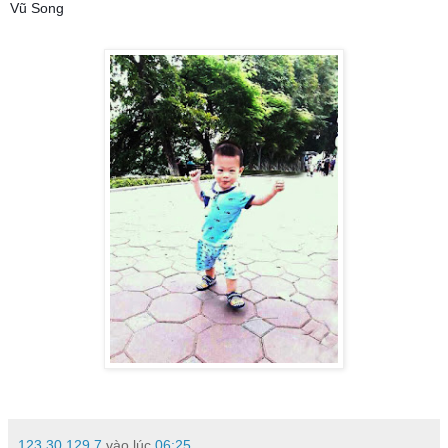
Vũ Song
123.30.129.7
vào lúc
06:25