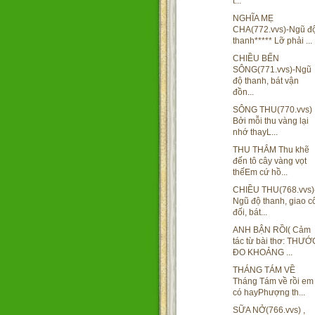
t...
NGHĨA MẸ
CHA(772.vvs)-Ngũ đ
thanh***** Lỡ phải ...
CHIỀU BẾN
SÔNG(771.vvs)-Ngũ
độ thanh, bát vận
đồn...
SÔNG THU(770.vvs)
Bởi mỗi thu vàng lại
nhớ thayL...
THU THẮM Thu khẽ
đến tô cây vàng vọt
thếEm cứ hồ...
CHIỀU THU(768.vvs)
Ngũ độ thanh, giao c
đối, bát...
ANH BẬN RỒI( Cảm
tác từ bài thơ: THƯỚ
ĐO KHOẢNG ...
THÁNG TÁM VỀ
Tháng Tám về rồi em
có hayPhượng th...
SỮA NỞ(766.vvs) ,