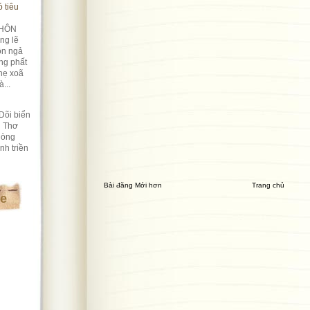
 tiêu
HÔN
ng lẽ
ôn ngả
ng phất
hẹ xoã
...
Dõi biển
i Thơ
lòng
nh triền
Bài đăng Mới hơn
Trang chủ
te