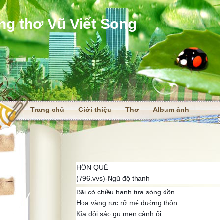
ng thơ Vũ Viết Song
Trang chủ
Giới thiệu
Thơ
Album ảnh
i
HỒN QUÊ
(796.vvs)-Ngũ độ thanh
Bãi cỏ chiều hanh tựa sóng dồn
Hoa vàng rực rỡ mé đường thôn
Kìa đôi sáo gụ men cành ổi