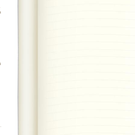
–
m
ộ
.