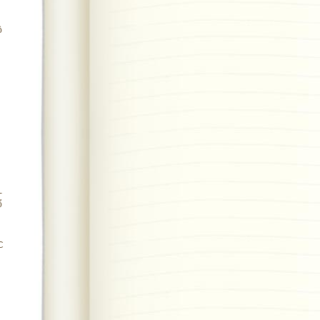
ộ
-
ổ
C