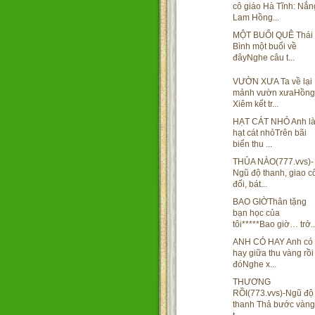
cô giáo Hà Tĩnh: Nắn
Lam Hồng...
MỘT BUỔI QUÊ Thái
Bình một buổi về
đâyNghe câu t...
VƯỜN XƯA Ta về lại
mảnh vườn xưaHồng
Xiêm kết tr...
HẠT CÁT NHỎ Anh l
hạt cát nhỏTrên bãi
biển thu ...
THỦA NÀO(777.vvs)-
Ngũ độ thanh, giao c
đối, bát...
BAO GIỜThân tặng
bạn học của
tôi*****Bao giờ… trở..
ANH CÓ HAY Anh có
hay giữa thu vàng rồi
đóNghe x...
THƯƠNG
RỒI(773.vvs)-Ngũ độ
thanh Thả bước vàng