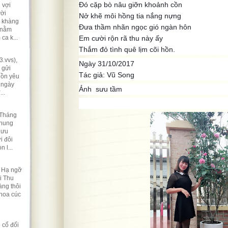
Đó cặp bò nâu giỡn khoảnh cồn
 vợi
ười
Nở khẽ môi hồng tia nắng nựng
ẽ khàng
Đưa thầm nhãn ngọc gió ngàn hôn
 nằm
ca k...
Em cười rộn rã thu này ấy
Thắm đỏ tình quê lịm cõi hồn.
.vvs),
Ngày 31/10/2017
 gửi
Tác giả: Vũ Song
hồn yêu
 ngày
Ảnh sưu tầm
..
 Tháng
nhung
lưu
i đôi
 l...
t Hạ ngỡ
i Thu
ng thôi
 hoa cúc
 cổ đối