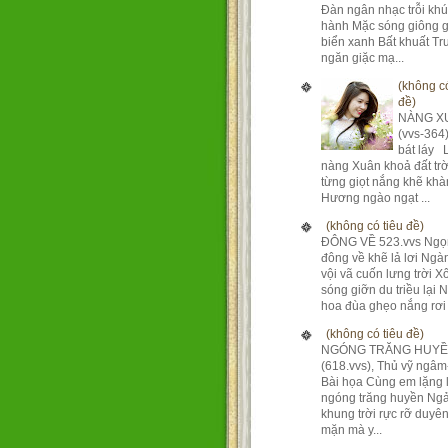
Đàn ngân nhạc trỗi kh
hành Mặc sóng giông g
biển xanh Bất khuất T
ngăn giặc mạ...
(không có
đề)
NÀNG X
(vvs-364
bát láy 
nàng Xuân khoả đất tr
từng giọt nắng khẽ khà
Hương ngào ngạt ...
(không có tiêu đề)
ĐÔNG VỀ 523.vvs Ngọ
đông về khẽ lả lơi Ng
vội vã cuốn lưng trời X
sóng giỡn du triều lại 
hoa đùa ghẹo nắng rơi 
(không có tiêu đề)
NGÓNG TRĂNG HUY
(618.vvs), Thủ vỹ ngâm
Bài họa Cùng em lặng 
ngóng trăng huyền Ngả
khung trời rực rỡ duyê
mặn mà y...