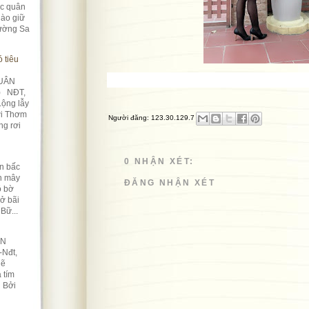
úc quân
ào giữ
rường Sa
 tiêu
UÂN
) NĐT,
Lộng lẫy
ời Thơm
Người đăng:
123.30.129.7
ng rơi
0 NHẬN XÉT:
n bấc
àn mây
ĐĂNG NHẬN XÉT
ô bờ
Nở bãi
Bữ...
ỀN
-Nđt,
lẽ
 tím
n Bởi