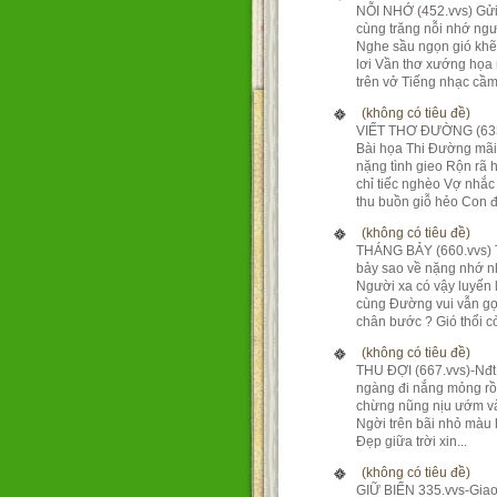
NỖI NHỚ (452.vvs) Gửi
cùng trăng nỗi nhớ ng
Nghe sầu ngọn gió kh
lơi Vần thơ xướng họa
trên vở Tiếng nhạc cầm 
(không có tiêu đề)
VIẾT THƠ ĐƯỜNG (633
Bài họa Thi Đường mãi
nặng tình gieo Rộn rã 
chỉ tiếc nghèo Vợ nhắc
thu buồn giỗ hẻo Con đ.
(không có tiêu đề)
THÁNG BẢY (660.vvs)
bảy sao về nặng nhớ 
Người xa có vậy luyến 
cùng Đường vui vẫn gợ
chân bước ? Gió thổi còn
(không có tiêu đề)
THU ĐỢI (667.vvs)-Nđ
ngàng đi nắng mỏng rồ
chừng nũng nịu ướm và
Ngời trên bãi nhỏ màu
Đẹp giữa trời xin...
(không có tiêu đề)
GIỮ BIỂN 335.vvs-Giao