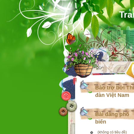
Tra
Bảo trợ bởi Th
đàn Việt Nam
Bài đăng phổ
biến
(không có tiêu đề)