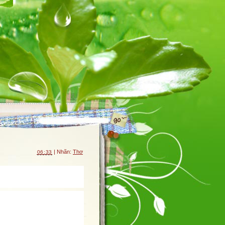
| Nhãn:
Thơ
06:33