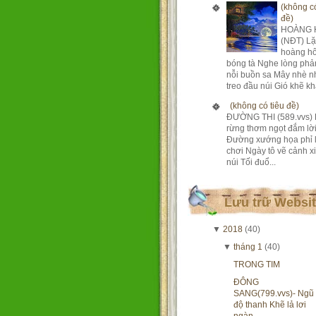
(không có
đề)
HOÀNG 
(NĐT) Lặ
hoàng h
bóng tà Nghe lòng phả
nỗi buồn sa Mây nhè n
treo đầu núi Gió khẽ khà
(không có tiêu đề)
ĐƯỜNG THI (589.vvs) 
rừng thơm ngọt đắm lờ
Đường xướng họa phỉ 
chơi Ngày tô vẽ cảnh xi
núi Tối đuổ...
Lưu trữ Websi
▼
2018
(40)
▼
tháng 1
(40)
TRONG TIM
ĐÔNG
SANG(799.vvs)- Ngũ
độ thanh Khẽ lả lơi