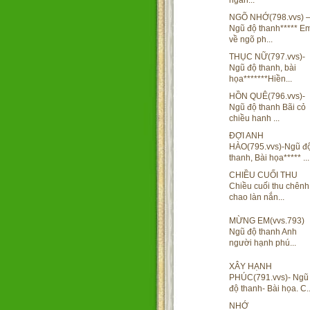
ngàn...
NGÕ NHỚ(798.vvs) 
Ngũ độ thanh***** E
về ngõ ph...
THỤC NỮ(797.vvs)-
Ngũ độ thanh, bài
họa*******Hiền...
HỒN QUÊ(796.vvs)-
Ngũ độ thanh Bãi cỏ
chiều hanh ...
ĐỢI ANH
HÀO(795.vvs)-Ngũ đ
thanh, Bài họa***** ...
CHIỀU CUỐI THU
Chiều cuối thu chênh
chao làn nắn...
MỪNG EM(vvs.793)
Ngũ độ thanh Anh
người hạnh phú...
XÂY HẠNH
PHÚC(791.vvs)- Ngũ
độ thanh- Bài họa. C..
NHỚ