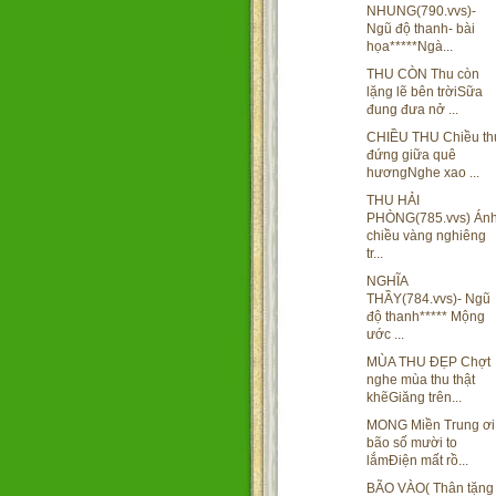
NHUNG(790.vvs)-
Ngũ độ thanh- bài
họa*****Ngà...
THU CÒN Thu còn
lặng lẽ bên trờiSữa
đung đưa nở ...
CHIỀU THU Chiều th
đứng giữa quê
hươngNghe xao ...
THU HẢI
PHÒNG(785.vvs) Án
chiều vàng nghiêng
tr...
NGHĨA
THẦY(784.vvs)- Ngũ
độ thanh***** Mộng
ước ...
MÙA THU ĐẸP Chợt
nghe mùa thu thật
khẽGiăng trên...
MONG Miền Trung ơi
bão số mười to
lắmĐiện mất rồ...
BÃO VÀO( Thân tặng