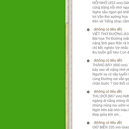
NỖI NHỚ (452.vvs) Gửi
cùng trăng nỗi nhớ ng
Nghe sầu ngọn gió kh
lơi Vần thơ xướng họa
trên vở Tiếng nhạc cầm 
(không có tiêu đề)
VIẾT THƠ ĐƯỜNG (633
Bài họa Thi Đường mãi
nặng tình gieo Rộn rã 
chỉ tiếc nghèo Vợ nhắc
thu buồn giỗ hẻo Con đ.
(không có tiêu đề)
THÁNG BẢY (660.vvs)
bảy sao về nặng nhớ 
Người xa có vậy luyến 
cùng Đường vui vẫn gợ
chân bước ? Gió thổi còn
(không có tiêu đề)
THU ĐỢI (667.vvs)-Nđ
ngàng đi nắng mỏng rồ
chừng nũng nịu ướm và
Ngời trên bãi nhỏ màu
Đẹp giữa trời xin...
(không có tiêu đề)
GIỮ BIỂN 335.vvs-Giao