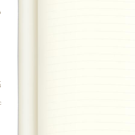
ộ
-
ổ
C