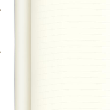
–
m
ộ
.