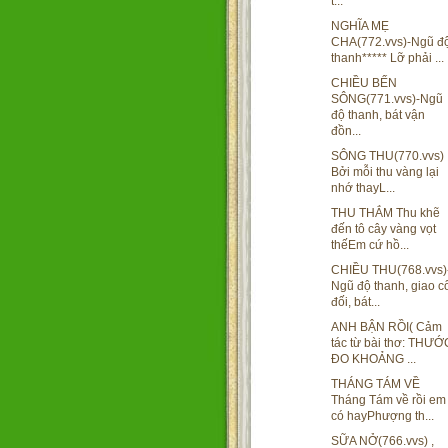
t...
NGHĨA MẸ
CHA(772.vvs)-Ngũ đ
thanh***** Lỡ phải ...
CHIỀU BẾN
SÔNG(771.vvs)-Ngũ
độ thanh, bát vận
đồn...
SÔNG THU(770.vvs)
Bởi mỗi thu vàng lại
nhớ thayL...
THU THẮM Thu khẽ
đến tô cây vàng vọt
thếEm cứ hồ...
CHIỀU THU(768.vvs)
Ngũ độ thanh, giao c
đối, bát...
ANH BẬN RỒI( Cảm
tác từ bài thơ: THƯỚ
ĐO KHOẢNG ...
THÁNG TÁM VỀ
Tháng Tám về rồi em
có hayPhượng th...
SỮA NỞ(766.vvs) ,