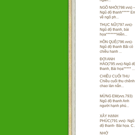
ngàn...
NGÕ NHỚ(798.vvs) 
Ngũ độ thanh***** E
về ngõ ph...
THỤC NỮ(797.vvs)-
Ngũ độ thanh, bài
họa*******Hiền...
HỒN QUÊ(796.vvs)-
Ngũ độ thanh Bãi cỏ
chiều hanh ...
ĐỢI ANH
HÀO(795.vvs)-Ngũ đ
thanh, Bài họa***** ...
CHIỀU CUỐI THU
Chiều cuối thu chênh
chao làn nắn...
MỪNG EM(vvs.793)
Ngũ độ thanh Anh
người hạnh phú...
XÂY HẠNH
PHÚC(791.vvs)- Ngũ
độ thanh- Bài họa. C..
NHỚ