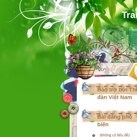
Tra
Bảo trợ bởi Th
đàn Việt Nam
Bài đăng phổ
biến
(không có tiêu đề)