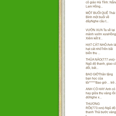
cô giáo Hà Tĩnh: Nắn
Lam Hồng...
MỘT BUỔI QUÊ Thái
Bình một buổi về
đâyNghe câu t...
VƯỜN XƯA Ta về lại
mảnh vườn xưaHồng
Xiêm kết tr...
HẠT CÁT NHỎ Anh l
hạt cát nhỏTrên bãi
biển thu ...
THỦA NÀO(777.vvs)-
Ngũ độ thanh, giao c
đối, bát...
BAO GIỜThân tặng
bạn học của
tôi*****Bao giờ… trở..
ANH CÓ HAY Anh có
hay giữa thu vàng rồi
đóNghe x...
THƯƠNG
RỒI(773.vvs)-Ngũ độ
thanh Thả bước vàng