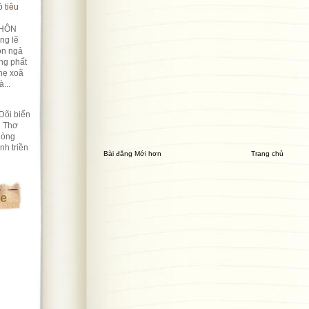
 tiêu
HÔN
ng lẽ
ôn ngả
ng phất
hẹ xoã
...
Dõi biển
i Thơ
lòng
nh triền
Bài đăng Mới hơn
Trang chủ
te