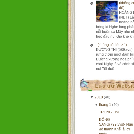
(không có
đề)
HOÀNG 
(NĐT) Lặ
hoàng h
bóng tà Nghe lòng phả
nỗi buồn sa Mây nhè n
treo đầu núi Gió khẽ khà
(không có tiêu đề)
ĐƯỜNG THI (589.vvs) 
rừng thơm ngọt đắm lờ
Đường xướng họa phỉ 
chơi Ngày tô vẽ cảnh xi
núi Tối đuổ...
Lưu trữ Websi
▼
2018
(40)
▼
tháng 1
(40)
TRONG TIM
ĐÔNG
SANG(799.vvs)- Ngũ
độ thanh Khẽ lả lơi