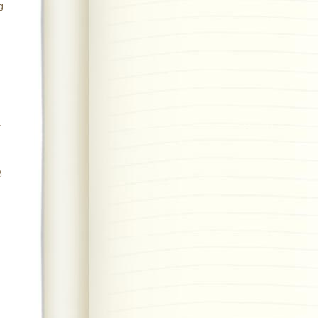
g
à
ổ
.