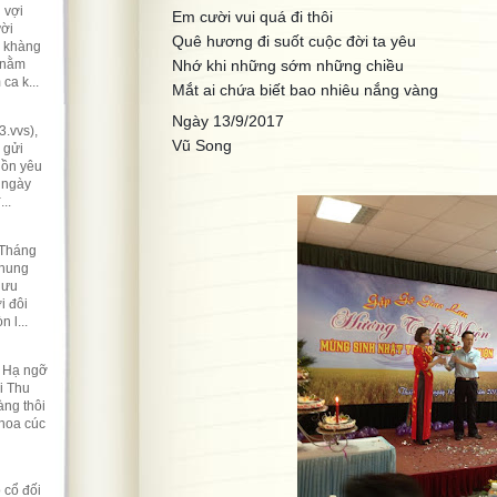
 vợi
Em cười vui quá đi thôi
ười
Quê hương đi suốt cuộc đời ta yêu
ẽ khàng
 nằm
Nhớ khi những sớm những chiều
ca k...
Mắt ai chứa biết bao nhiêu nắng vàng
Ngày 13/9/2017
.vvs),
Vũ Song
 gửi
hồn yêu
 ngày
..
 Tháng
nhung
lưu
i đôi
 l...
t Hạ ngỡ
i Thu
ng thôi
 hoa cúc
 cổ đối