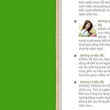
Đàn ngân nhạc trỗi kh
hành Mặc sóng giông g
biển xanh Bất khuất T
ngăn giặc mạ...
(không có
đề)
NÀNG X
(vvs-364
bát láy 
nàng Xuân khoả đất tr
từng giọt nắng khẽ khà
Hương ngào ngạt ...
(không có tiêu đề)
ĐÔNG VỀ 523.vvs Ngọ
đông về khẽ lả lơi Ng
vội vã cuốn lưng trời X
sóng giỡn du triều lại 
hoa đùa ghẹo nắng rơi 
(không có tiêu đề)
NGÓNG TRĂNG HUY
(618.vvs), Thủ vỹ ngâm
Bài họa Cùng em lặng 
ngóng trăng huyền Ngả
khung trời rực rỡ duyê
mặn mà y...