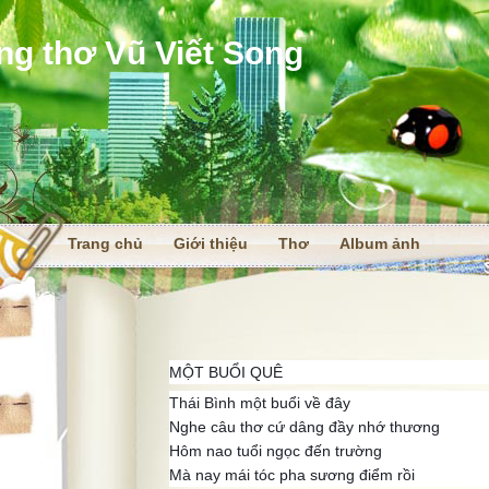
ng thơ Vũ Viết Song
Trang chủ
Giới thiệu
Thơ
Album ảnh
i
MỘT BUỔI QUÊ
Thái Bình một buổi về đây
Nghe câu thơ cứ dâng đầy nhớ thương
Hôm nao tuổi ngọc đến trường
Mà nay mái tóc pha sương điểm rồi