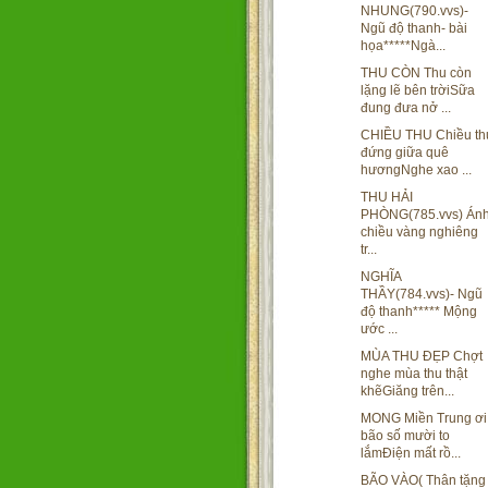
NHUNG(790.vvs)-
Ngũ độ thanh- bài
họa*****Ngà...
THU CÒN Thu còn
lặng lẽ bên trờiSữa
đung đưa nở ...
CHIỀU THU Chiều th
đứng giữa quê
hươngNghe xao ...
THU HẢI
PHÒNG(785.vvs) Án
chiều vàng nghiêng
tr...
NGHĨA
THẦY(784.vvs)- Ngũ
độ thanh***** Mộng
ước ...
MÙA THU ĐẸP Chợt
nghe mùa thu thật
khẽGiăng trên...
MONG Miền Trung ơi
bão số mười to
lắmĐiện mất rồ...
BÃO VÀO( Thân tặng