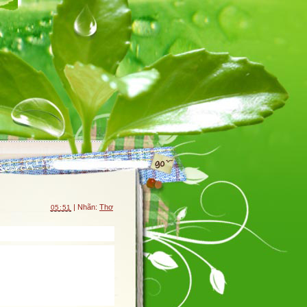
| Nhãn:
Thơ
05:51