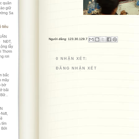
úc quân
ào giữ
rường Sa
 tiêu
UÂN
Người đăng:
123.30.129.7
) NĐT,
Lộng lẫy
ời Thơm
ng rơi
0 NHẬN XÉT:
ĐĂNG NHẬN XÉT
n bấc
àn mây
ô bờ
Nở bãi
Bữ...
ỀN
-Nđt,
lẽ
 tím
n Bởi