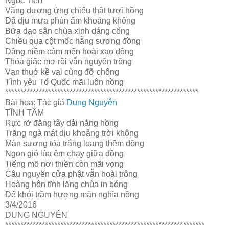
Ngọc Tiên
Vầng dương ửng chiếu thật tươi hồng
Đã dịu mưa phùn ấm khoảng không
Bữa dạo sân chùa xinh dáng cổng
Chiều qua cột mốc hẫng sương đồng
Dâng niềm cảm mến hoài xao động
Thỏa giấc mơ rồi vẫn nguyện trông
Vạn thuở kề vai cùng đỡ chống
Tình yêu Tổ Quốc mãi luôn nồng
***************************************************************
Bài họa: Tác giả
Dung Nguyễn
TĨNH TÂM
Rực rỡ đằng tây dải nắng hồng
Trăng ngà mát dịu khoảng trời không
Màn sương tỏa trắng loang thềm động
Ngọn gió lùa êm chạy giữa đồng
Tiếng mõ nơi thiền còn mãi vọng
Câu nguyền cửa phật vẫn hoài trông
Hoàng hôn tĩnh lặng chùa in bóng
Để khói trầm hương mặn nghĩa nồng
3/4/2016
DUNG NGUYÊN
*****************************************************************