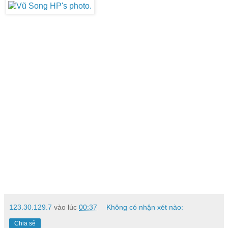
123.30.129.7
vào lúc
00:37
Không có nhận xét nào:
Chia sẻ