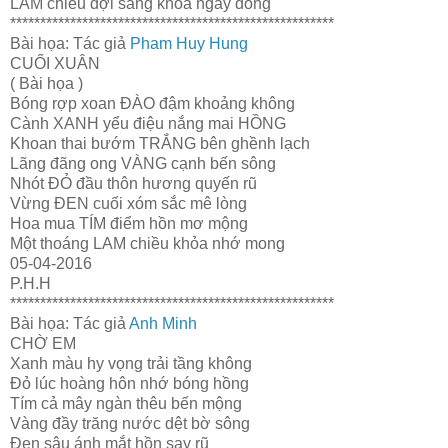
LAM chiều đợi sáng khỏa ngày đông
******************************************************
Bài họa: Tác giả
Pham Huy Hung
CUỐI XUÂN
( Bài họa )
Bóng rợp xoan ĐÀO đậm khoảng không
Cành XANH yểu điệu nắng mai HỒNG
Khoan thai bướm TRẮNG bên ghềnh lạch
Lãng đãng ong VÀNG cạnh bến sông
Nhót ĐỎ đầu thôn hương quyến rũ
Vừng ĐEN cuối xóm sắc mê lòng
Hoa mua TÍM điểm hồn mơ mộng
Một thoáng LAM chiều khỏa nhớ mong
05-04-2016
P.H.H
******************************************************
Bài họa: Tác giả
Anh Minh
CHỜ EM
Xanh màu hy vọng trải tầng không
Đỏ lúc hoàng hôn nhớ bóng hồng
Tím cả mây ngàn thêu bến mộng
Vàng đầy trăng nước dệt bờ sông
Đen sâu ánh mắt hồn say rũ