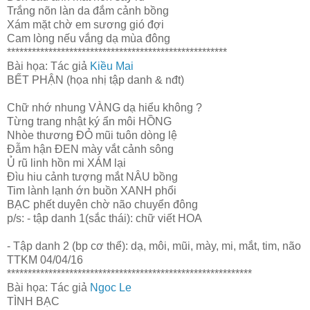
Trắng nõn làn da đắm cảnh bồng
Xám mặt chờ em sương gió đợi
Cam lòng nếu vắng dạ mùa đông
*****************************************************
Bài họa: Tác giả
Kiều Mai
BẾT PHẬN (họa nhị tập danh & nđt)
Chữ nhớ nhung VÀNG dạ hiểu không ?
Từng trang nhật ký ẩn môi HỒNG
Nhòe thương ĐỎ mũi tuôn dòng lệ
Đẫm hận ĐEN mày vắt cảnh sông
Ủ rũ linh hồn mi XÁM lại
Đìu hiu cảnh tượng mắt NÂU bồng
Tim lành lạnh ớn buồn XANH phổi
BẠC phết duyên chờ não chuyển đông
p/s: - tập danh 1(sắc thái): chữ viết HOA
- Tập danh 2 (bp cơ thể): dạ, môi, mũi, mày, mi, mắt, tim, não
TTKM 04/04/16
***********************************************************
Bài họa: Tác giả
Ngoc Le
TÌNH BẠC