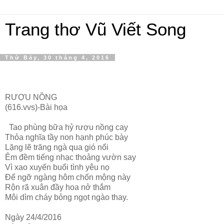
Trang thơ Vũ Viết Song
Thứ Bảy, 30 tháng 4, 2016
RƯỢU NỒNG
(616.vvs)-Bài họa
Tao phùng bữa hỷ rượu nồng cay
Thỏa nghĩa tầy non hạnh phúc bày
Lặng lẽ trăng ngà qua gió nổi
Êm đềm tiếng nhạc thoảng vườn say
Vì xao xuyến buổi tình yêu nọ
Để ngỡ ngàng hôm chốn mộng này
Rộn rã xuân đầy hoa nở thắm
Môi dìm cháy bỏng ngọt ngào thay.
Ngày 24/4/2016