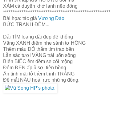
XÁM cả duyên khờ lạnh nẽo đông
**********************************************************
Bài họa: tác giả
Vương Đào
BỨC TRANH ĐÊM...
Dải TÍM loang dài đẹp đẽ không
Vầng XANH điểm nhẹ sánh tơ HỒNG
Thêm màu ĐỎ thắm tìm trao bến
Lẫn sắc tươi VÀNG trải uốn sông
Biển BIẾC êm đềm se cõi mộng
Đêm ĐEN ấp ủ sợi tiên bồng
Ân tình mãi tỏ thềm trinh TRẮNG
Để mắt NÂU hoài rực những đông.