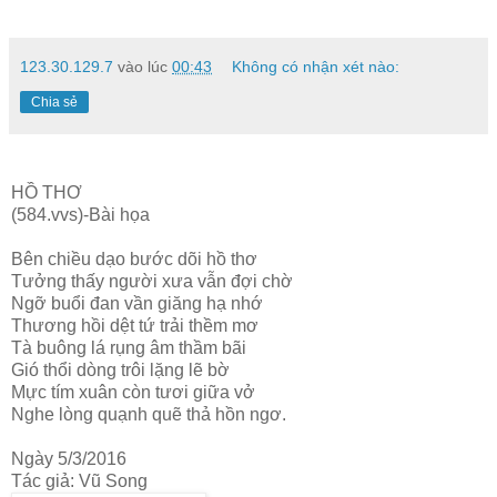
123.30.129.7
vào lúc
00:43
Không có nhận xét nào:
Chia sẻ
HỒ THƠ
(584.vvs)-Bài họa
Bên chiều dạo bước dõi hồ thơ
Tưởng thấy người xưa vẫn đợi chờ
Ngỡ buổi đan vần giăng hạ nhớ
Thương hồi dệt tứ trải thềm mơ
Tà buông lá rụng âm thầm bãi
Gió thổi dòng trôi lặng lẽ bờ
Mực tím xuân còn tươi giữa vở
Nghe lòng quạnh quẽ thả hồn ngơ.
Ngày 5/3/2016
Tác giả: Vũ Song