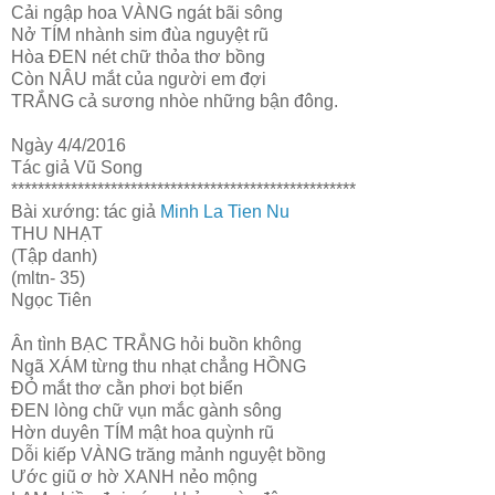
Cải ngập hoa VÀNG ngát bãi sông
Nở TÍM nhành sim đùa nguyệt rũ
Hòa ĐEN nét chữ thỏa thơ bồng
Còn NÂU mắt của người em đợi
TRẮNG cả sương nhòe những bận đông.
Ngày 4/4/2016
Tác giả Vũ Song
****************************************************
Bài xướng: tác giả
Minh La Tien Nu
THU NHẠT
(Tập danh)
(mltn- 35)
Ngọc Tiên
Ân tình BẠC TRẮNG hỏi buồn không
Ngã XÁM từng thu nhạt chẳng HỒNG
ĐỎ mắt thơ cằn phơi bọt biển
ĐEN lòng chữ vụn mắc gành sông
Hờn duyên TÍM mật hoa quỳnh rũ
Dỗi kiếp VÀNG trăng mảnh nguyệt bồng
Ước giũ ơ hờ XANH nẻo mộng