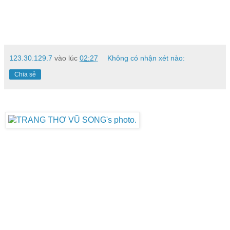
123.30.129.7
vào lúc
02:27
Không có nhận xét nào:
Chia sẻ