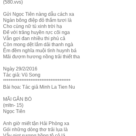
(580.vvs)
Gửi Ngọc Tiên nàng dẫu cách xa
Ngàn bông điệp đỏ thắm tươi là
Cho cùng nữ tú xinh trời hạ
Để với trăng huyền rực cõi nga
Vẫn gợi đan nhiều thi phú cả
Còn mong dệt lắm dải thanh ngà
Êm đềm nghĩa muội tình huynh bá
Mãi đượm hương nồng trải thiết tha
Ngày 29/2/2016
Tác giả: Vũ Song
*************************************
Bài họa: Tác giả Minh La Tien Nu
MÃI GẮN BÓ
(mltn- 15)
Ngọc Tiên
Anh giờ miết tận Hải Phòng xa
Gói những dòng thơ trải lụa là
Vẫy giọt sương hồng tô cỏ lá