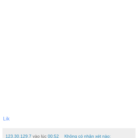
Lik
123.30.129.7
vào lúc
00:52
Không có nhận xét nào: