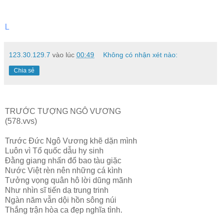
L
123.30.129.7
vào lúc
00:49
Không có nhận xét nào:
Chia sẻ
TRƯỚC TƯỢNG NGÔ VƯƠNG
(578.vvs)
Trước Đức Ngô Vương khẽ dặn mình
Luôn vì Tổ quốc dẫu hy sinh
Đằng giang nhấn đổ bao tàu giặc
Nước Việt rèn nên những cá kình
Tưởng vọng quân hô lời dũng mãnh
Như nhìn sĩ tiến dạ trung trinh
Ngàn năm vẫn dội hồn sông núi
Thắng trận hòa ca đẹp nghĩa tình.