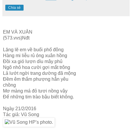
Chia sẻ
EM VÀ XUÂN
(573.vvs)Nđt
Lặng lẽ em về buổi phố đông
Hàng mi liễu rủ óng xuân hồng
Đồi xa gió lượn dìu mây phủ
Ngõ nhỏ hoa cười gợi mắt trông
Lả lướt ngời trang dường đã mộng
Đềm êm thắm phượng hẳn yêu
chồng
Mơ màng má đỏ tươi nồng vậy
Để những tim trào bậu biết không.
Ngày 21/2/2016
Tác giả: Vũ Song