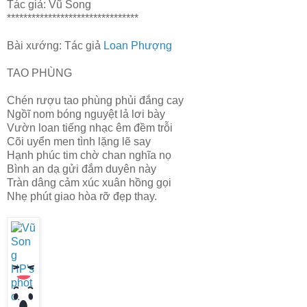
Tác giả: Vũ Song
********************************
Bài xướng: Tác giả
Loan Phượng
TAO PHÙNG
Chén rượu tao phùng phủi đắng cay
Ngồĩ nom bóng nguyệt lả lơi bày
Vườn loan tiếng nhạc êm đềm trỗi
Cõi uyển men tình lặng lẽ say
Hạnh phúc tim chờ chan nghĩa nọ
Bình an dạ gửi đắm duyên này
Tràn dâng cảm xúc xuân hồng gọi
Nhẹ phút giao hòa rỡ đẹp thay.