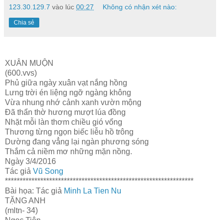
123.30.129.7
vào lúc
00:27
Không có nhận xét nào:
Chia sẻ
XUÂN MUỘN
(600.vvs)
Phủ giữa ngày xuân vạt nắng hồng
Lưng trời én liệng ngỡ ngàng không
Vừa nhung nhớ cảnh xanh vườn mộng
Đã thẩn thờ hương mượt lúa đồng
Nhặt mỗi làn thơm chiều gió vổng
Thương từng ngọn biếc liễu hồ trông
Dường đang vẳng lại ngàn phương sóng
Thắm cả niềm mơ những mặn nồng.
Ngày 3/4/2016
Tác giả
Vũ Song
****************************************************************
Bài họa: Tác giả
Minh La Tien Nu
TẶNG ANH
(mltn- 34)