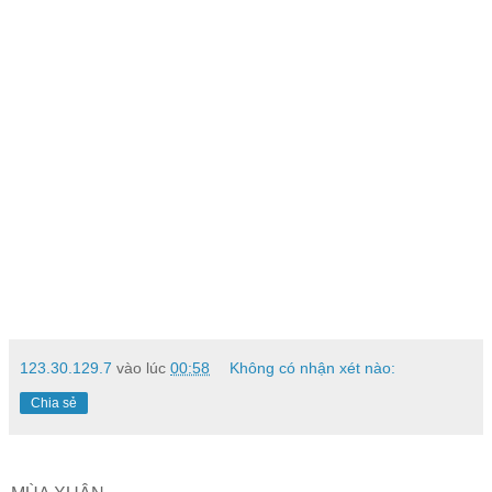
123.30.129.7
vào lúc
00:58
Không có nhận xét nào:
Chia sẻ