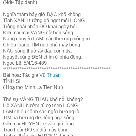
(Nđt- Tập danh)
Nghĩa thắm bây giờ BẠC khổ không
Tình XANH tưởng đã ngọt môi HỒNG
Trông hoài pháo ĐỎ khai ngày hội
Đợi mãi mai VÀNG nở bến sông
Nắng chuyển LAM màu thương mộng rũ
Chiều loang TÍM ngõ phủ mây bồng
NÂU sòng thuở ấy đâu còn nữa
Nguyệt cũng ĐEN chìm ở phía đông.
Ngọc Lê. 5/4/16-489
***********************************************************
Bài họa: Tác giả
Vũ Thuận
TÌNH SI
( Hoạ thơ Minh La Tien Nu )
Thế sự VÀNG THAU khổ nỗi không?
Hồ XANH bướm rủ cợt sen HỒNG
LAM chiếu cảnh sắc ngời hương lộ
TÍM hạ hương đời lỏng ngã sông
Gởi mãi HUYỀN cơ vào gió lộng
Trao hoài ĐỎ số thả mây bồng
Tình si thắp lửa HƯỜNG đôi má