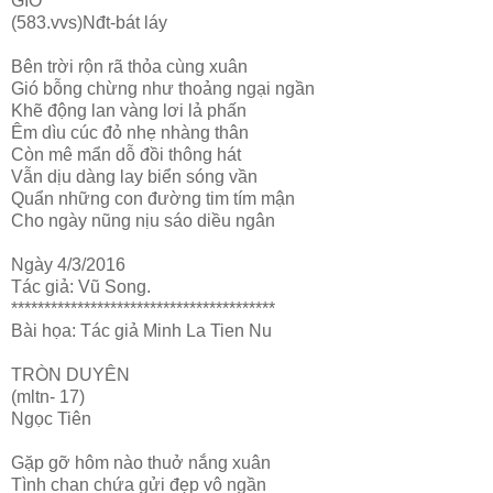
GIÓ
(583.vvs)Nđt-bát láy
Bên trời rộn rã thỏa cùng xuân
Gió bỗng chừng như thoảng ngại ngần
Khẽ động lan vàng lơi lả phấn
Êm dìu cúc đỏ nhẹ nhàng thân
Còn mê mẩn dỗ đồi thông hát
Vẫn dịu dàng lay biển sóng vần
Quẩn những con đường tim tím mận
Cho ngày nũng nịu sáo diều ngân
Ngày 4/3/2016
Tác giả: Vũ Song.
****************************************
Bài họa: Tác giả Minh La Tien Nu
TRÒN DUYÊN
(mltn- 17)
Ngọc Tiên
Gặp gỡ hôm nào thuở nắng xuân
Tình chan chứa gửi đẹp vô ngần