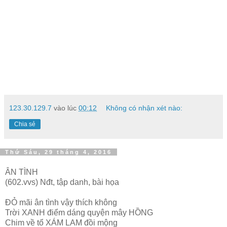
123.30.129.7
vào lúc
00:12
Không có nhận xét nào:
Chia sẻ
Thứ Sáu, 29 tháng 4, 2016
ÂN TÌNH
(602.vvs) Nđt, tập danh, bài họa
ĐỎ mãi ân tình vậy thích không
Trời XANH điểm dáng quyện mây HỒNG
Chim về tổ XÁM LAM đồi mộng