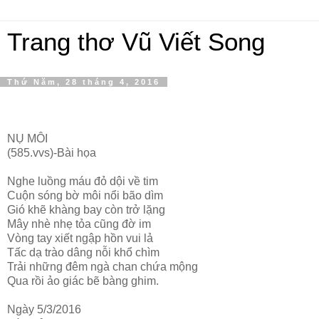
Trang thơ Vũ Viết Song
Thứ Năm, 28 tháng 4, 2016
NỤ MÔI
(585.vvs)-Bài họa
Nghe luồng máu đỏ dội về tim
Cuộn sóng bờ môi nổi bão dìm
Gió khẽ khàng bay còn trở lặng
Mây nhè nhẹ tỏa cũng đờ im
Vòng tay xiết ngập hồn vui lả
Tấc dạ trào dâng nỗi khổ chìm
Trải những đêm ngà chan chứa mộng
Qua rồi ảo giác bẽ bàng ghim.
Ngày 5/3/2016