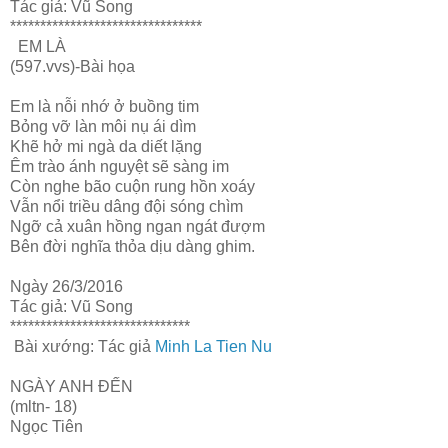
Tác giả: Vũ Song
********************************
EM LÀ
(597.vvs)-Bài họa
Em là nỗi nhớ ở buồng tim
Bỏng vỡ làn môi nụ ái dìm
Khẽ hở mi ngà da diết lặng
Êm trào ánh nguyệt sẽ sàng im
Còn nghe bão cuộn rung hồn xoáy
Vẫn nổi triều dâng đội sóng chìm
Ngỡ cả xuân hồng ngan ngát đượm
Bên đời nghĩa thỏa dịu dàng ghim.
Ngày 26/3/2016
Tác giả: Vũ Song
******************************
Bài xướng: Tác giả
Minh La Tien Nu
NGÀY ANH ĐẾN
(mltn- 18)
Ngọc Tiên