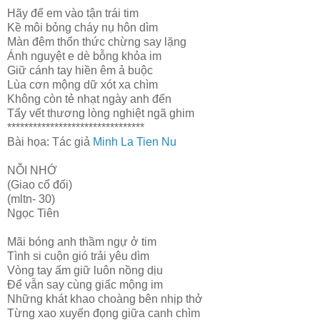
Hãy để em vào tận trái tim
Kề môi bỏng cháy nụ hôn dìm
Màn đêm thổn thức chừng say lặng
Ánh nguyệt e dè bỗng khỏa im
Giữ cánh tay hiền êm ả buộc
Lùa cơn mộng dữ xót xa chìm
Không còn tẻ nhạt ngày anh đến
Tẩy vết thương lòng nghiệt ngã ghim
********************************
Bài họa: Tác giả
Minh La Tien Nu
NỖI NHỚ
(Giao cổ đối)
(mltn- 30)
Ngọc Tiên
Mãi bóng anh thầm ngự ở tim
Tình si cuộn gió trải yêu dìm
Vòng tay ấm giữ luôn nồng dịu
Để vẫn say cùng giấc mộng im
Những khát khao choàng bên nhịp thở
Từng xao xuyến đọng giữa canh chìm