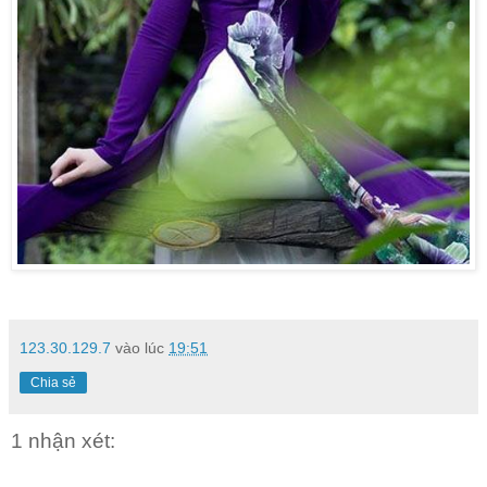
123.30.129.7
vào lúc
19:51
Chia sẻ
1 nhận xét: