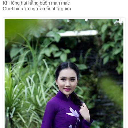
Khi lòng hụt hẫng buồn man mác
Chợt hiểu xa người nỗi nhớ ghim