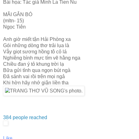
Bài họa: Tác giả Minh La Tien Nu
MÃI GẮN BÓ
(mltn- 15)
Ngọc Tiên
Anh giờ miết tận Hải Phòng xa
Gói những dòng thơ trải lụa là
Vẫy giọt sương hồng tô cỏ lá
Nghiêng bình mực tím vẽ hằng nga
Chiều đan ý tỏ khung trời lạ
Bữa gửi tình qua ngọn bút ngà
Đã sánh vai rồi trên mọi ngả
Khi hờn hãy nhớ giận liền tha
384 people reached
Like