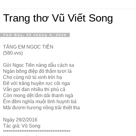
Trang thơ Vũ Viết Song
Thứ Bảy, 30 tháng 4, 2016
TẶNG EM NGỌC TIÊN
(580.vvs)
Gửi Ngọc Tiên nàng dẫu cách xa
Ngàn bông điệp đỏ thắm tươi là
Cho cùng nữ tú xinh trời hạ
Để với trăng huyền rực cõi nga
Vẫn gợi đan nhiều thi phú cả
Còn mong dệt lắm dải thanh ngà
Êm đềm nghĩa muội tình huynh bá
Mãi đượm hương nồng trải thiết tha
Ngày 29/2/2016
Tác giả: Vũ Song
*************************************