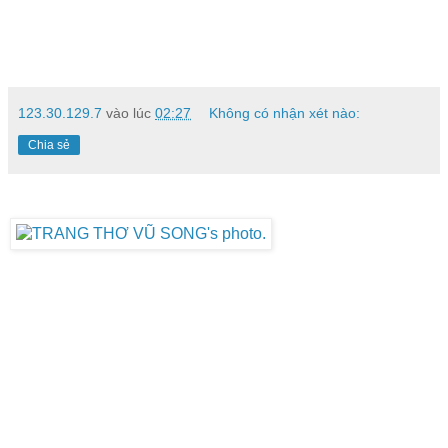
123.30.129.7
vào lúc
02:27
Không có nhận xét nào:
Chia sẻ