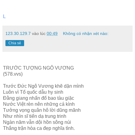
L
123.30.129.7
vào lúc
00:49
Không có nhận xét nào:
Chia sẻ
TRƯỚC TƯỢNG NGÔ VƯƠNG
(578.vvs)
Trước Đức Ngô Vương khẽ dặn mình
Luôn vì Tổ quốc dẫu hy sinh
Đằng giang nhấn đổ bao tàu giặc
Nước Việt rèn nên những cá kình
Tưởng vọng quân hô lời dũng mãnh
Như nhìn sĩ tiến dạ trung trinh
Ngàn năm vẫn dội hồn sông núi
Thắng trận hòa ca đẹp nghĩa tình.