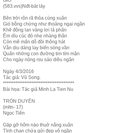
GIÓ
(583.vvs)Nđt-bát láy
Bên trời rộn rã thỏa cùng xuân
Gió bỗng chừng như thoảng ngại ngần
Khẽ động lan vàng lơi lả phấn
Êm dìu cúc đỏ nhẹ nhàng thân
Còn mê mẩn dỗ đồi thông hát
Vẫn dịu dàng lay biển sóng vần
Quẩn những con đường tim tím mận
Cho ngày nũng nịu sáo diều ngân
Ngày 4/3/2016
Tác giả: Vũ Song.
****************************************
Bài họa: Tác giả Minh La Tien Nu
TRÒN DUYÊN
(mltn- 17)
Ngọc Tiên
Gặp gỡ hôm nào thuở nắng xuân
Tình chan chứa gửi đẹp vô ngần