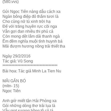
(580.vvs)
Gửi Ngọc Tiên nàng dẫu cách xa
Ngàn bông điệp đỏ thắm tươi là
Cho cùng nữ tú xinh trời hạ
Để với trăng huyền rực cõi nga
Vẫn gợi đan nhiều thi phú cả
Còn mong dệt lắm dải thanh ngà
Êm đềm nghĩa muội tình huynh bá
Mãi đượm hương nồng trải thiết tha
Ngày 29/2/2016
Tác giả: Vũ Song
*************************************
Bài họa: Tác giả Minh La Tien Nu
MÃI GẮN BÓ
(mltn- 15)
Ngọc Tiên
Anh giờ miết tận Hải Phòng xa
Gói những dòng thơ trải lụa là
Vẫy giọt sương hồng tô cỏ lá