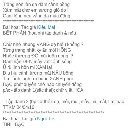
Trắng nõn làn da đắm cảnh bồng
Xám mặt chờ em sương gió đợi
Cam lòng nếu vắng dạ mùa đông
*****************************************************
Bài họa: Tác giả
Kiều Mai
BẾT PHẬN (họa nhị tập danh & nđt)
Chữ nhớ nhung VÀNG dạ hiểu không ?
Từng trang nhật ký ẩn môi HỒNG
Nhòe thương ĐỎ mũi tuôn dòng lệ
Đẫm hận ĐEN mày vắt cảnh sông
Ủ rũ linh hồn mi XÁM lại
Đìu hiu cảnh tượng mắt NÂU bồng
Tim lành lạnh ớn buồn XANH phổi
BẠC phết duyên chờ não chuyển đông
p/s: - tập danh 1(sắc thái): chữ viết HOA
- Tập danh 2 (bp cơ thể): dạ, môi, mũi, mày, mi, mắt, tim, não
TTKM 04/04/16
***********************************************************
Bài họa: Tác giả
Ngoc Le
TÌNH BẠC