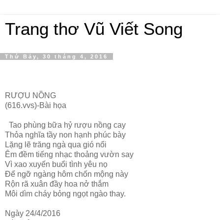
Trang thơ Vũ Viết Song
Thứ Bảy, 30 tháng 4, 2016
RƯỢU NỒNG
(616.vvs)-Bài họa
Tao phùng bữa hỷ rượu nồng cay
Thỏa nghĩa tầy non hạnh phúc bày
Lặng lẽ trăng ngà qua gió nổi
Êm đềm tiếng nhạc thoảng vườn say
Vì xao xuyến buổi tình yêu nọ
Để ngỡ ngàng hôm chốn mộng này
Rộn rã xuân đầy hoa nở thắm
Môi dìm cháy bỏng ngọt ngào thay.
Ngày 24/4/2016