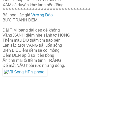
XÁM cả duyên khờ lạnh nẽo đông
**********************************************************
Bài họa: tác giả
Vương Đào
BỨC TRANH ĐÊM...
Dải TÍM loang dài đẹp đẽ không
Vầng XANH điểm nhẹ sánh tơ HỒNG
Thêm màu ĐỎ thắm tìm trao bến
Lẫn sắc tươi VÀNG trải uốn sông
Biển BIẾC êm đềm se cõi mộng
Đêm ĐEN ấp ủ sợi tiên bồng
Ân tình mãi tỏ thềm trinh TRẮNG
Để mắt NÂU hoài rực những đông.