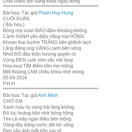
LAM chiều đợi sáng khỏa ngày đông
******************************************************
Bài họa: Tác giả
Pham Huy Hung
CUỐI XUÂN
( Bài họa )
Bóng rợp xoan ĐÀO đậm khoảng không
Cành XANH yểu điệu nắng mai HỒNG
Khoan thai bướm TRẮNG bên ghềnh lạch
Lãng đãng ong VÀNG cạnh bến sông
Nhót ĐỎ đầu thôn hương quyến rũ
Vừng ĐEN cuối xóm sắc mê lòng
Hoa mua TÍM điểm hồn mơ mộng
Một thoáng LAM chiều khỏa nhớ mong
05-04-2016
P.H.H
******************************************************
Bài họa: Tác giả
Anh Minh
CHỜ EM
Xanh màu hy vọng trải tầng không
Đỏ lúc hoàng hôn nhớ bóng hồng
Tím cả mây ngàn thêu bến mộng
Vàng đầy trăng nước dệt bờ sông
Đen sâu ánh mắt hồn say rũ