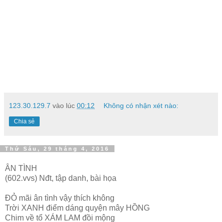
123.30.129.7
vào lúc
00:12
Không có nhận xét nào:
Chia sẻ
Thứ Sáu, 29 tháng 4, 2016
ÂN TÌNH
(602.vvs) Nđt, tập danh, bài họa
ĐỎ mãi ân tình vậy thích không
Trời XANH điểm dáng quyện mây HỒNG
Chim về tổ XÁM LAM đồi mộng