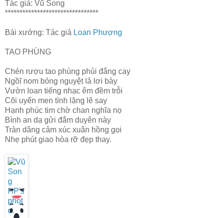
Tác giả: Vũ Song
********************************
Bài xướng: Tác giả
Loan Phượng
TAO PHÙNG
Chén rượu tao phùng phủi đắng cay
Ngồĩ nom bóng nguyệt lả lơi bày
Vườn loan tiếng nhạc êm đềm trỗi
Cõi uyển men tình lặng lẽ say
Hạnh phúc tim chờ chan nghĩa nọ
Bình an dạ gửi đắm duyên này
Tràn dâng cảm xúc xuân hồng gọi
Nhẹ phút giao hòa rỡ đẹp thay.