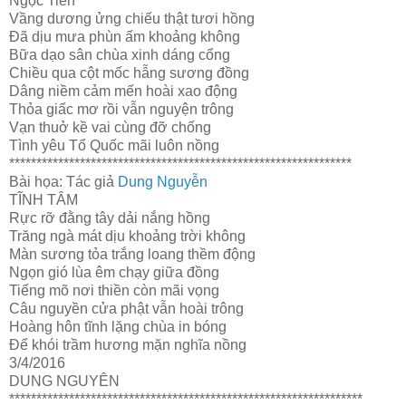
Ngọc Tiên
Vầng dương ửng chiếu thật tươi hồng
Đã dịu mưa phùn ấm khoảng không
Bữa dạo sân chùa xinh dáng cổng
Chiều qua cột mốc hẫng sương đồng
Dâng niềm cảm mến hoài xao động
Thỏa giấc mơ rồi vẫn nguyện trông
Vạn thuở kề vai cùng đỡ chống
Tình yêu Tổ Quốc mãi luôn nồng
***************************************************************
Bài họa: Tác giả
Dung Nguyễn
TĨNH TÂM
Rực rỡ đằng tây dải nắng hồng
Trăng ngà mát dịu khoảng trời không
Màn sương tỏa trắng loang thềm động
Ngọn gió lùa êm chạy giữa đồng
Tiếng mõ nơi thiền còn mãi vọng
Câu nguyền cửa phật vẫn hoài trông
Hoàng hôn tĩnh lặng chùa in bóng
Để khói trầm hương mặn nghĩa nồng
3/4/2016
DUNG NGUYÊN
*****************************************************************