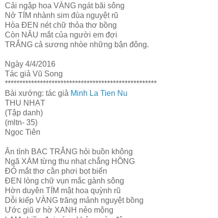
Cải ngập hoa VÀNG ngát bãi sông
Nở TÍM nhành sim đùa nguyệt rũ
Hòa ĐEN nét chữ thỏa thơ bồng
Còn NÂU mắt của người em đợi
TRẮNG cả sương nhòe những bận đông.
Ngày 4/4/2016
Tác giả Vũ Song
****************************************************
Bài xướng: tác giả
Minh La Tien Nu
THU NHẠT
(Tập danh)
(mltn- 35)
Ngọc Tiên
Ân tình BẠC TRẮNG hỏi buồn không
Ngã XÁM từng thu nhạt chẳng HỒNG
ĐỎ mắt thơ cằn phơi bọt biển
ĐEN lòng chữ vụn mắc gành sông
Hờn duyên TÍM mật hoa quỳnh rũ
Dỗi kiếp VÀNG trăng mảnh nguyệt bồng
Ước giũ ơ hờ XANH nẻo mộng