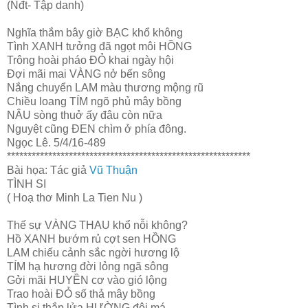
(Nđt- Tập danh)
Nghĩa thắm bây giờ BẠC khổ không
Tình XANH tưởng đã ngọt môi HỒNG
Trông hoài pháo ĐỎ khai ngày hội
Đợi mãi mai VÀNG nở bến sông
Nắng chuyển LAM màu thương mộng rũ
Chiều loang TÍM ngõ phủ mây bồng
NÂU sòng thuở ấy đâu còn nữa
Nguyệt cũng ĐEN chìm ở phía đông.
Ngọc Lê. 5/4/16-489
***********************************************************
Bài họa: Tác giả
Vũ Thuận
TÌNH SI
( Hoạ thơ Minh La Tien Nu )
Thế sự VÀNG THAU khổ nỗi không?
Hồ XANH bướm rủ cợt sen HỒNG
LAM chiếu cảnh sắc ngời hương lộ
TÍM hạ hương đời lỏng ngã sông
Gởi mãi HUYỀN cơ vào gió lộng
Trao hoài ĐỎ số thả mây bồng
Tình si thắp lửa HƯỜNG đôi má