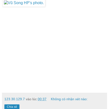
123.30.129.7
vào lúc
00:37
Không có nhận xét nào:
Chia sẻ