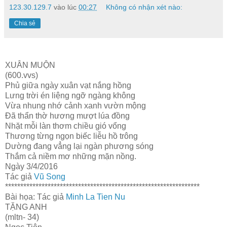
123.30.129.7
vào lúc
00:27
Không có nhận xét nào:
Chia sẻ
XUÂN MUỘN
(600.vvs)
Phủ giữa ngày xuân vạt nắng hồng
Lưng trời én liệng ngỡ ngàng không
Vừa nhung nhớ cảnh xanh vườn mộng
Đã thẩn thờ hương mượt lúa đồng
Nhặt mỗi làn thơm chiều gió vổng
Thương từng ngọn biếc liễu hồ trông
Dường đang vẳng lại ngàn phương sóng
Thắm cả niềm mơ những mặn nồng.
Ngày 3/4/2016
Tác giả
Vũ Song
****************************************************************
Bài họa: Tác giả
Minh La Tien Nu
TẶNG ANH
(mltn- 34)