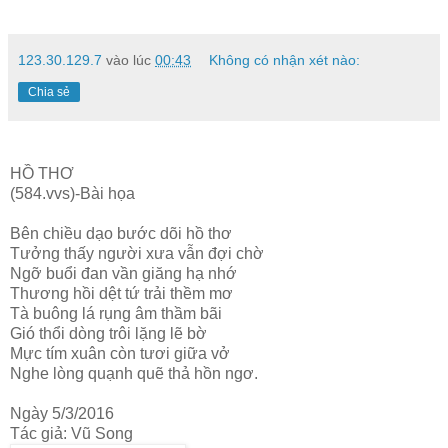
123.30.129.7
vào lúc
00:43
Không có nhận xét nào:
Chia sẻ
HỒ THƠ
(584.vvs)-Bài họa
Bên chiều dạo bước dõi hồ thơ
Tưởng thấy người xưa vẫn đợi chờ
Ngỡ buổi đan vần giăng hạ nhớ
Thương hồi dệt tứ trải thềm mơ
Tà buông lá rụng âm thầm bãi
Gió thổi dòng trôi lặng lẽ bờ
Mực tím xuân còn tươi giữa vở
Nghe lòng quạnh quẽ thả hồn ngơ.
Ngày 5/3/2016
Tác giả: Vũ Song