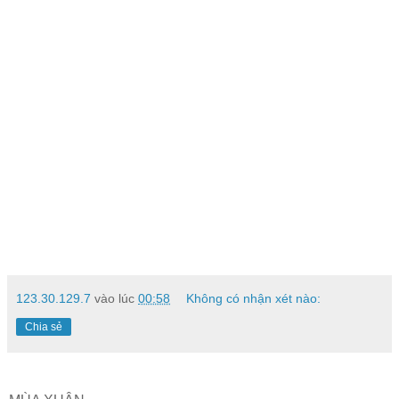
123.30.129.7
vào lúc
00:58
Không có nhận xét nào:
Chia sẻ