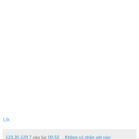
Lik
123.30.129.7
vào lúc
00:52
Không có nhận xét nào: