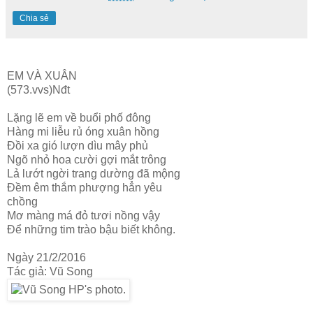
Chia sẻ
EM VÀ XUÂN
(573.vvs)Nđt
Lặng lẽ em về buổi phố đông
Hàng mi liễu rủ óng xuân hồng
Đồi xa gió lượn dìu mây phủ
Ngõ nhỏ hoa cười gợi mắt trông
Lả lướt ngời trang dường đã mộng
Đềm êm thắm phượng hẳn yêu
chồng
Mơ màng má đỏ tươi nồng vậy
Để những tim trào bậu biết không.
Ngày 21/2/2016
Tác giả: Vũ Song