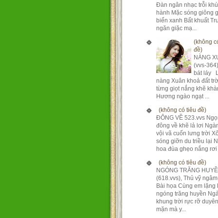
Đàn ngân nhạc trỗi kh
hành Mặc sóng giông g
biển xanh Bất khuất T
ngăn giặc mạ...
(không có
đề)
NÀNG X
(vvs-364
bát láy 
nàng Xuân khoả đất tr
từng giọt nắng khẽ khà
Hương ngào ngạt ...
(không có tiêu đề)
ĐÔNG VỀ 523.vvs Ngọ
đông về khẽ lả lơi Ng
vội vã cuốn lưng trời X
sóng giỡn du triều lại 
hoa đùa ghẹo nắng rơi 
(không có tiêu đề)
NGÓNG TRĂNG HUY
(618.vvs), Thủ vỹ ngâm
Bài họa Cùng em lặng 
ngóng trăng huyền Ngả
khung trời rực rỡ duyê
mặn mà y...