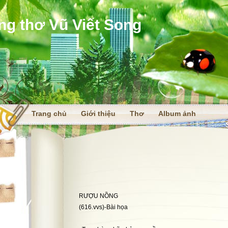
ng thơ Vũ Viết Song
Trang chủ
Giới thiệu
Thơ
Album ảnh
i
RƯỢU NỒNG
(616.vvs)-Bài họa