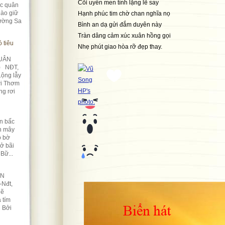
Cõi uyển men tình lặng lẽ say
úc quân
ào giữ
Hạnh phúc tim chờ chan nghĩa nọ
rường Sa
Bình an dạ gửi đắm duyên này
Tràn dâng cảm xúc xuân hồng gọi
 tiêu
Nhẹ phút giao hòa rỡ đẹp thay.
UÂN
) NĐT,
Lộng lẫy
ời Thơm
ng rơi
n bấc
àn mây
ô bờ
Nở bãi
Bữ...
ỀN
-Nđt,
lẽ
 tím
n Bởi