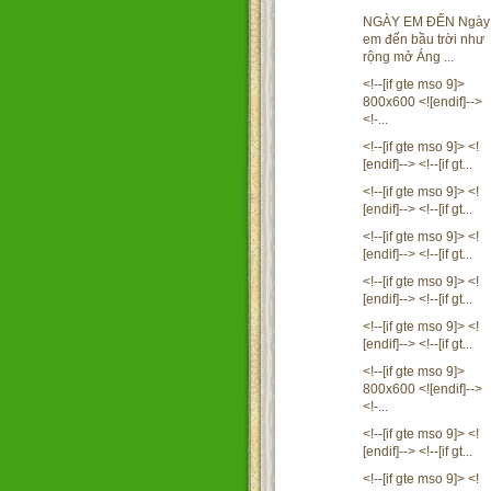
NGÀY EM ĐẾN Ngày
em đến bầu trời như
rộng mở Áng ...
<!--[if gte mso 9]>
800x600 <![endif]-->
<!-...
<!--[if gte mso 9]> <!
[endif]--> <!--[if gt...
<!--[if gte mso 9]> <!
[endif]--> <!--[if gt...
<!--[if gte mso 9]> <!
[endif]--> <!--[if gt...
<!--[if gte mso 9]> <!
[endif]--> <!--[if gt...
<!--[if gte mso 9]> <!
[endif]--> <!--[if gt...
<!--[if gte mso 9]>
800x600 <![endif]-->
<!-...
<!--[if gte mso 9]> <!
[endif]--> <!--[if gt...
<!--[if gte mso 9]> <!