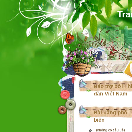
Tra
Bảo trợ bởi Th
đàn Việt Nam
Bài đăng phổ
biến
(không có tiêu đề)