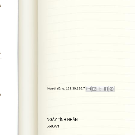
ả
i
.
Người đăng:
123.30.129.7
a
NGÀY TÌNH NHÂN
g
569.vvs