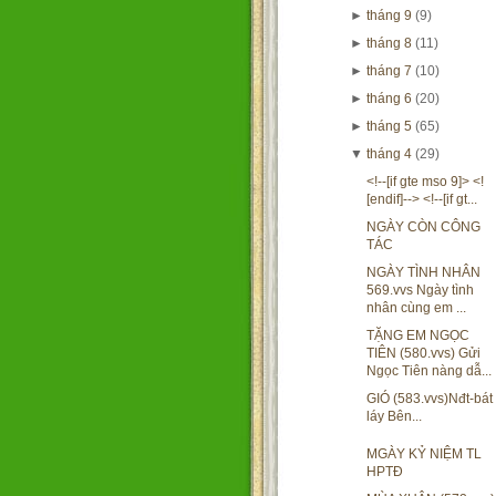
►
tháng 9
(9)
►
tháng 8
(11)
►
tháng 7
(10)
►
tháng 6
(20)
►
tháng 5
(65)
▼
tháng 4
(29)
<!--[if gte mso 9]> <!
[endif]--> <!--[if gt...
NGÀY CÒN CÔNG
TÁC
NGÀY TÌNH NHÂN
569.vvs Ngày tình
nhân cùng em ...
TẶNG EM NGỌC
TIÊN (580.vvs) Gửi
Ngọc Tiên nàng dẫ...
GIÓ (583.vvs)Nđt-bát
láy Bên...
MGÀY KỶ NIỆM TL
HPTĐ