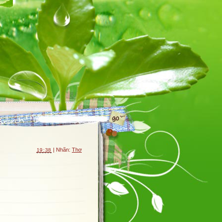
| Nhãn:
Thơ
19:38