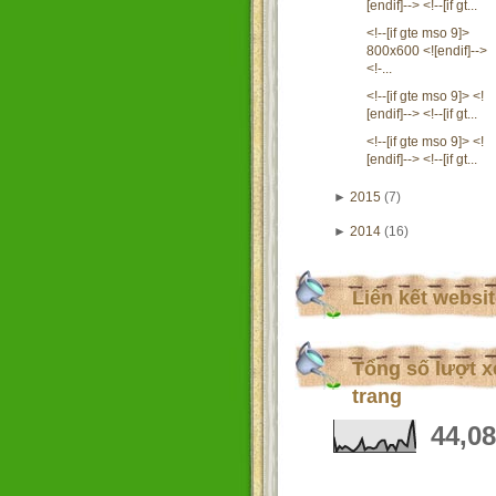
[endif]--> <!--[if gt...
<!--[if gte mso 9]>
800x600 <![endif]-->
<!-...
<!--[if gte mso 9]> <!
[endif]--> <!--[if gt...
<!--[if gte mso 9]> <!
[endif]--> <!--[if gt...
►
2015
(7)
►
2014
(16)
Liên kết websi
Tổng số lượt 
trang
44,0