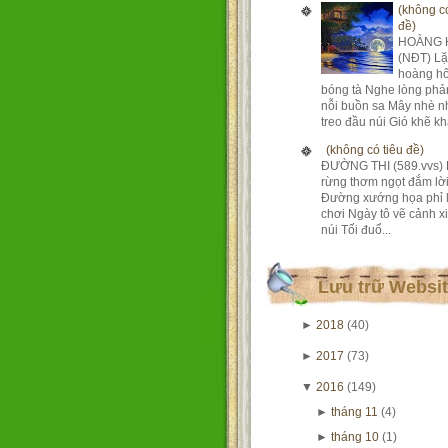
(không có
đề)
HOÀNG 
(NĐT) Lặ
hoàng h
bóng tà Nghe lòng phả
nỗi buồn sa Mây nhè n
treo đầu núi Gió khẽ khà
(không có tiêu đề)
ĐƯỜNG THI (589.vvs) 
rừng thơm ngọt đắm lờ
Đường xướng họa phỉ 
chơi Ngày tô vẽ cảnh xi
núi Tối đuổ...
Lưu trữ Websi
►
2018
(40)
►
2017
(73)
▼
2016
(149)
►
tháng 11
(4)
►
tháng 10
(1)