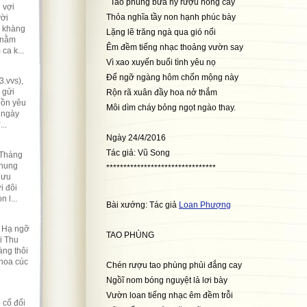
Tao phùng bữa hỷ rượu nồng cay
 vợi
Thỏa nghĩa tầy non hạnh phúc bày
ười
ẽ khàng
Lặng lẽ trăng ngà qua gió nổi
 nằm
Êm đềm tiếng nhạc thoảng vườn say
ca k...
Vì xao xuyến buổi tình yêu nọ
Để ngỡ ngàng hôm chốn mộng này
.vvs),
 gửi
Rộn rã xuân đầy hoa nở thắm
hồn yêu
Môi dìm cháy bỏng ngọt ngào thay.
 ngày
..
Ngày 24/4/2016
Tác giả: Vũ Song
 Tháng
nhung
********************************
lưu
i đôi
 l...
Bài xướng: Tác giả
Loan Phượng
t Hạ ngỡ
TAO PHÙNG
i Thu
ng thôi
 hoa cúc
Chén rượu tao phùng phủi đắng cay
Ngồĩ nom bóng nguyệt lả lơi bày
Vườn loan tiếng nhạc êm đềm trỗi
 cổ đối