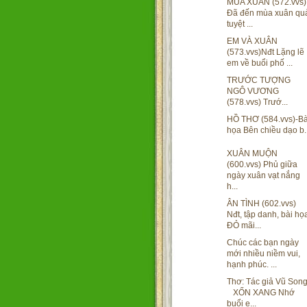
MÙA XUÂN (572.vvs)
Đã đến mùa xuân qu
tuyệt ...
EM VÀ XUÂN
(573.vvs)Nđt Lặng lẽ
em về buổi phố ...
TRƯỚC TƯỢNG
NGÔ VƯƠNG
(578.vvs) Trướ...
HỒ THƠ (584.vvs)-Bà
họa Bên chiều dạo b..
XUÂN MUỘN
(600.vvs) Phủ giữa
ngày xuân vạt nắng
h...
ÂN TÌNH (602.vvs)
Nđt, tập danh, bài họ
ĐỎ mãi...
Chúc các bạn ngày
mới nhiều niềm vui,
hạnh phúc. ...
Thơ: Tác giả Vũ Son
XỐN XANG Nhớ
buổi e...