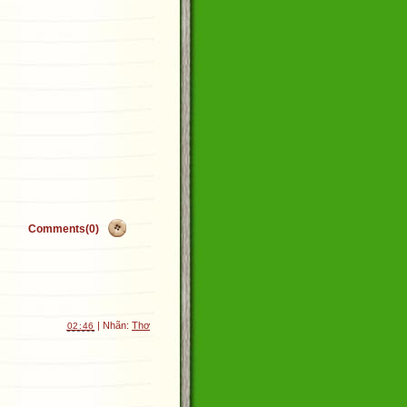
Comments(0)
| Nhãn:
Thơ
02:46