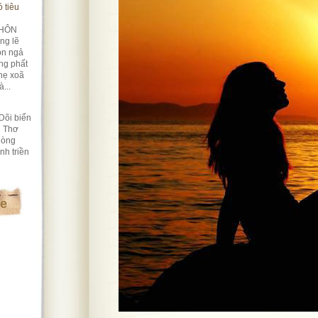
 tiêu
HÔN
ng lẽ
ôn ngả
ng phất
hẹ xoã
...
Dõi biển
i Thơ
lòng
nh triền
te