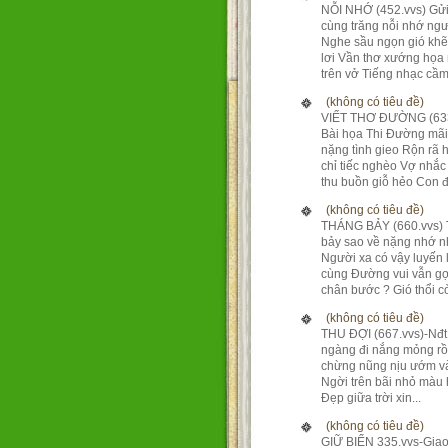
NỖI NHỚ (452.vvs) Gửi
cùng trăng nỗi nhớ ng
Nghe sầu ngọn gió kh
lơi Vần thơ xướng họa
trên vở Tiếng nhạc cầm 
(không có tiêu đề)
VIẾT THƠ ĐƯỜNG (633
Bài họa Thi Đường mãi
nặng tình gieo Rộn rã 
chỉ tiếc nghèo Vợ nhắc
thu buồn giỗ hẻo Con đ.
(không có tiêu đề)
THÁNG BẢY (660.vvs)
bảy sao về nặng nhớ 
Người xa có vậy luyến 
cùng Đường vui vẫn gợ
chân bước ? Gió thổi còn
(không có tiêu đề)
THU ĐỢI (667.vvs)-Nđ
ngàng đi nắng mỏng rồ
chừng nũng nịu ướm và
Ngời trên bãi nhỏ màu
Đẹp giữa trời xin...
(không có tiêu đề)
GIỮ BIỂN 335.vvs-Giao