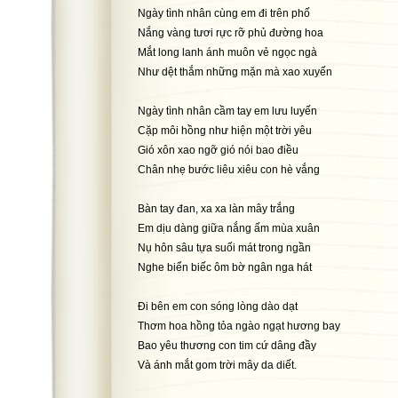
Ngày tình nhân cùng em đi trên phố
Nắng vàng tươi rực rỡ phủ đường hoa
Mắt long lanh ánh muôn vẻ ngọc ngà
Như dệt thắm những mặn mà xao xuyến
Ngày tình nhân cầm tay em lưu luyến
Cặp môi hồng như hiện một trời yêu
Gió xôn xao ngỡ gió nói bao điều
Chân nhẹ bước liêu xiêu con hè vắng
Bàn tay đan, xa xa làn mây trắng
Em dịu dàng giữa nắng ấm mùa xuân
Nụ hôn sâu tựa suối mát trong ngần
Nghe biển biếc ôm bờ ngân nga hát
Đi bên em con sóng lòng dào dạt
Thơm hoa hồng tỏa ngào ngạt hương bay
Bao yêu thương con tim cứ dâng đầy
Và ánh mắt gom trời mây da diết.