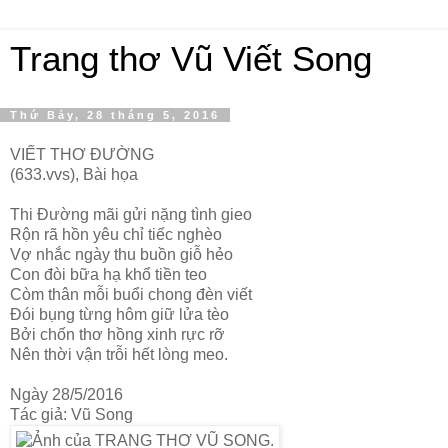
Trang thơ Vũ Viết Song
Thứ Bảy, 28 tháng 5, 2016
VIẾT THƠ ĐƯỜNG
(633.vvs), Bài họa
Thi Đường mãi gửi nặng tình gieo
Rộn rã hồn yêu chỉ tiếc nghèo
Vợ nhắc ngày thu buồn giỗ hẻo
Con đòi bữa hạ khổ tiền teo
Còm thân mỗi buổi chong đèn viết
Đói bụng từng hôm giữ lửa tèo
Bởi chốn thơ hồng xinh rực rỡ
Nên thời vận trỗi hết lòng meo.
Ngày 28/5/2016
Tác giả: Vũ Song