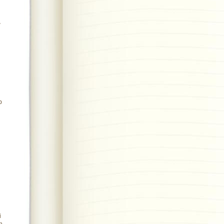
ỡ
p
i
i
i