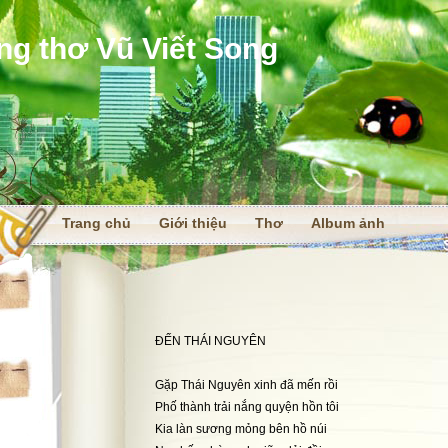
ng thơ Vũ Viết Song
Trang chủ
Giới thiệu
Thơ
Album ảnh
i
ĐẾN THÁI NGUYÊN
Gặp Thái Nguyên xinh đã mến rồi
Phố thành trải nắng quyện hồn tôi
Kia làn sương mỏng bên hồ núi