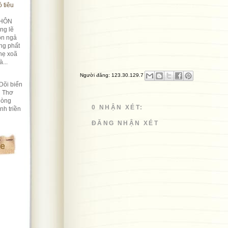
 tiêu
HÔN
ng lẽ
ôn ngả
ng phất
hẹ xoã
...
Người đăng:
123.30.129.7
Dõi biển
i Thơ
lòng
0 NHẬN XÉT:
nh triền
ĐĂNG NHẬN XÉT
te