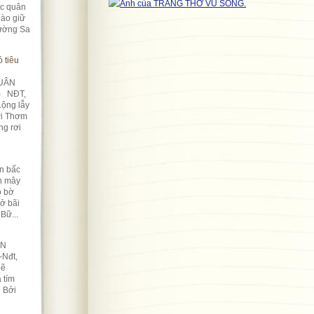
úc quân
ào giữ
rường Sa
 tiêu
UÂN
) NĐT,
Lộng lẫy
ời Thơm
ng rơi
n bấc
àn mây
ô bờ
Nở bãi
Bữ...
ỀN
-Nđt,
lẽ
 tím
n Bởi