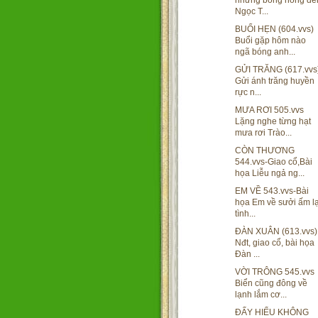
những bông hồng đế
Ngọc T...
BUỔI HẸN (604.vvs)
Buổi gặp hôm nào
ngã bóng anh...
GỬI TRĂNG (617.vvs
Gửi ánh trăng huyền
rực n...
MƯA RƠI 505.vvs
Lặng nghe từng hạt
mưa rơi Trào...
CÒN THƯƠNG
544.vvs-Giao cổ,Bài
họa Liễu ngả ng...
EM VỀ 543.vvs-Bài
họa Em về sưởi ấm lạ
tình...
ĐÀN XUÂN (613.vvs)
Nđt, giao cổ, bài họa
Đàn ...
VỜI TRÔNG 545.vvs
Biển cũng đông về
lạnh lắm cơ...
ĐẤY HIỂU KHÔNG