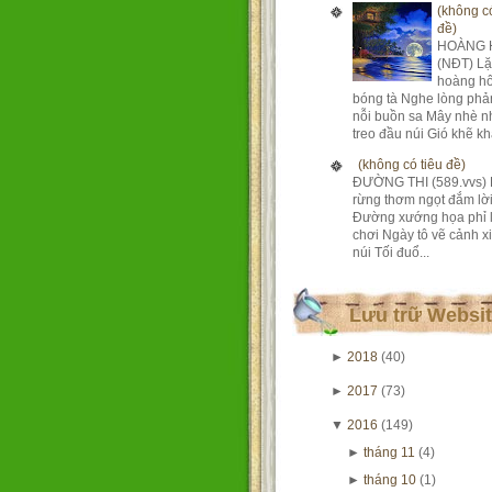
(không có
đề)
HOÀNG 
(NĐT) Lặ
hoàng h
bóng tà Nghe lòng phả
nỗi buồn sa Mây nhè n
treo đầu núi Gió khẽ khà
(không có tiêu đề)
ĐƯỜNG THI (589.vvs) 
rừng thơm ngọt đắm lờ
Đường xướng họa phỉ 
chơi Ngày tô vẽ cảnh xi
núi Tối đuổ...
Lưu trữ Websi
►
2018
(40)
►
2017
(73)
▼
2016
(149)
►
tháng 11
(4)
►
tháng 10
(1)