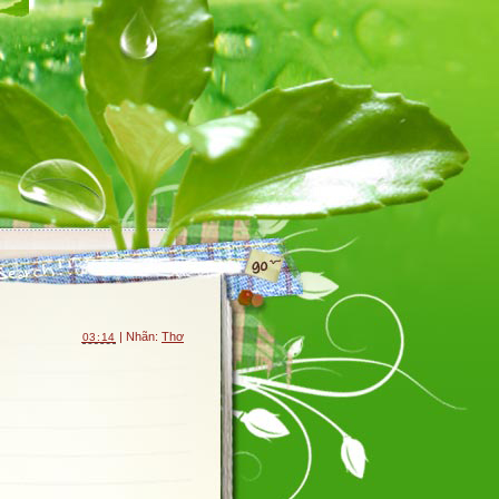
| Nhãn:
Thơ
03:14