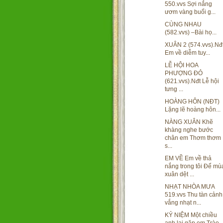
550.vvs Sợi nắng
ươm vàng buổi g...
CÙNG NHAU
(582.vvs) –Bài họ...
XUÂN 2 (574.vvs).Nđ
Em về diễm tuy...
LỄ HỘI HOA
PHƯỢNG ĐỎ
(621.vvs).Nđt Lễ hội
tưng ...
HOÀNG HÔN (NĐT)
Lặng lẽ hoàng hôn...
NÀNG XUÂN Khẽ
khàng nghe bước
chân em Thơm thơm
s...
EM VỀ Em về thả
nắng trong tôi Để mù
xuân dệt ...
NHẠT NHÒA MƯA
519.vvs Thu tàn cảnh
vắng nhạt n...
KỶ NIỆM Một chiều