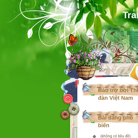
Tra
Bảo trợ bởi Th
đàn Việt Nam
Bài đăng phổ
biến
(không có tiêu đề)