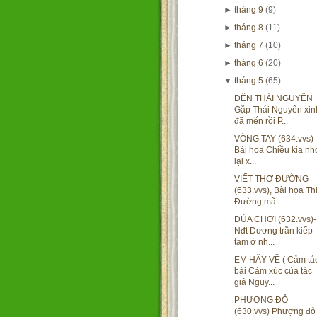
►
tháng 9
(9)
►
tháng 8
(11)
►
tháng 7
(10)
►
tháng 6
(20)
▼
tháng 5
(65)
ĐẾN THÁI NGUYÊN
Gặp Thái Nguyên xin
đã mến rồi P...
VÒNG TAY (634.vvs)-
Bài họa Chiều kia nh
lại x...
VIẾT THƠ ĐƯỜNG
(633.vvs), Bài họa Th
Đường mã...
ĐÙA CHƠI (632.vvs)-
Nđt Dương trần kiếp
tạm ở nh...
EM HÃY VỀ ( Cảm tá
bài Cảm xúc của tác
giả Nguy...
PHƯỢNG ĐỎ
(630.vvs) Phượng đỏ