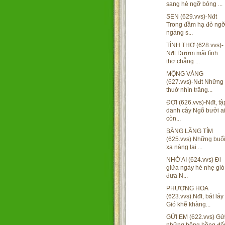
sang hè ngỡ bóng ...
SEN (629.vvs)-Nđt
Trong đầm hạ đỏ ng
ngàng s...
TÌNH THƠ (628.vvs)-
Nđt Đượm mãi tình
thơ chẳng ...
MỘNG VÀNG
(627.vvs)-Nđt Những
thuở nhìn trăng...
ĐỢI (626.vvs)-Nđt, tậ
danh cây Ngõ bưởi a
còn...
BẰNG LĂNG TÍM
(625.vvs) Những buổ
xa nàng lại ...
NHỚ AI (624.vvs) Đi
giữa ngày hè nhẹ gió
đưa N...
PHƯỢNG HOA
(623.vvs).Nđt, bát láy
Gió khẽ khàng...
GỬI EM (622.vvs) Gử