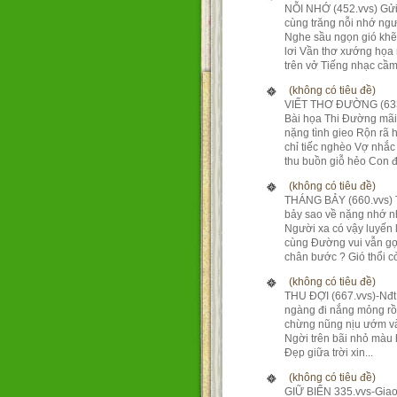
NỖI NHỚ (452.vvs) Gửi
cùng trăng nỗi nhớ ng
Nghe sầu ngọn gió kh
lơi Vần thơ xướng họa
trên vở Tiếng nhạc cầm 
(không có tiêu đề)
VIẾT THƠ ĐƯỜNG (633
Bài họa Thi Đường mãi
nặng tình gieo Rộn rã 
chỉ tiếc nghèo Vợ nhắc
thu buồn giỗ hẻo Con đ.
(không có tiêu đề)
THÁNG BẢY (660.vvs)
bảy sao về nặng nhớ 
Người xa có vậy luyến 
cùng Đường vui vẫn gợ
chân bước ? Gió thổi còn
(không có tiêu đề)
THU ĐỢI (667.vvs)-Nđ
ngàng đi nắng mỏng rồ
chừng nũng nịu ướm và
Ngời trên bãi nhỏ màu
Đẹp giữa trời xin...
(không có tiêu đề)
GIỮ BIỂN 335.vvs-Giao