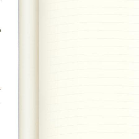
n
)
i
.