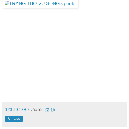
123.30.129.7
vào lúc
22:15
Chia sẻ