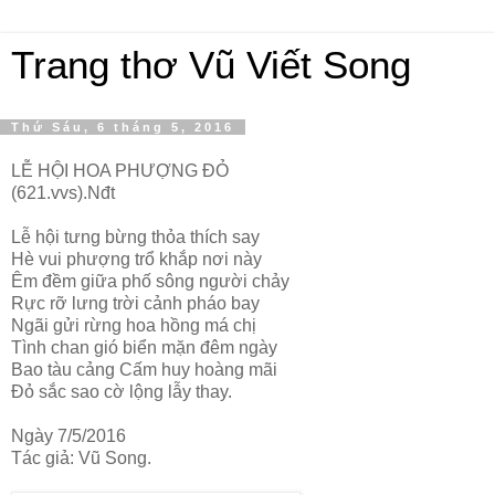
Trang thơ Vũ Viết Song
Thứ Sáu, 6 tháng 5, 2016
LỄ HỘI HOA PHƯỢNG ĐỎ
(621.vvs).Nđt
Lễ hội tưng bừng thỏa thích say
Hè vui phượng trổ khắp nơi này
Êm đềm giữa phố sông người chảy
Rực rỡ lưng trời cảnh pháo bay
Ngãi gửi rừng hoa hồng má chị
Tình chan gió biển mặn đêm ngày
Bao tàu cảng Cấm huy hoàng mãi
Đỏ sắc sao cờ lộng lẫy thay.
Ngày 7/5/2016
Tác giả: Vũ Song.