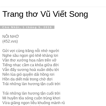
Trang thơ Vũ Viết Song
Chủ Nhật, 1 tháng 5, 2016
NỖI NHỚ
(452.vvs)
Gửi vợi cùng trăng nỗi nhớ người
Nghe sầu ngọn gió khẽ khàng lơi
Vần thơ xướng họa nằm trên vở
Tiếng nhạc cầm ca khỏa giữa đời
Vẫn đẩy sương hoà xuân diệu tới
Nên lùa gió quyện dải hồng rơi
Hồn da diết mãi trong chờ đợi
Trải những làn hương tận cuối trời
Trải những làn hương tận cuối trời
Mi huyền tỏa sóng cuộn trùng khơi
Vừa giăng ngọn liễu khuông mành rủ