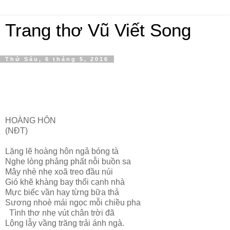
Trang thơ Vũ Viết Song
Thứ Sáu, 6 tháng 5, 2016
HOÀNG HÔN
(NĐT)
Lặng lẽ hoàng hôn ngả bóng tà
Nghe lòng phảng phất nỗi buồn sa
Mây nhè nhẹ xoã treo đầu núi
Gió khẽ khàng bay thổi cạnh nhà
Mực biếc vần hay từng bữa thả
Sương nhoè mái ngọc mỗi chiều pha
Tình thơ nhẹ vút chân trời đã
Lộng lẫy vầng trăng trải ánh ngà.