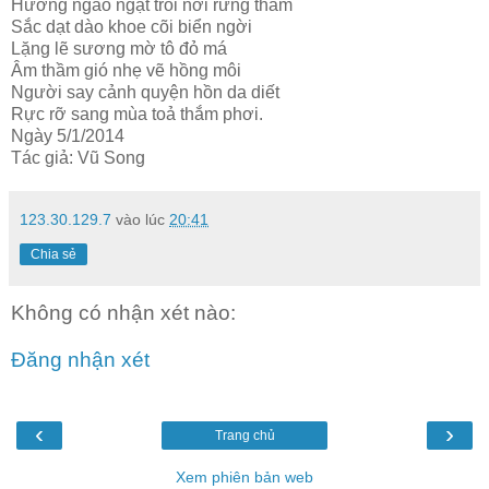
Hương ngào ngạt trỗi nơi rừng thẳm
Sắc dạt dào khoe cõi biển ngời
Lặng lẽ sương mờ tô đỏ má
Âm thầm gió nhẹ vẽ hồng môi
Người say cảnh quyện hồn da diết
Rực rỡ sang mùa toả thắm phơi.
Ngày 5/1/2014
Tác giả: Vũ Song
123.30.129.7
vào lúc
20:41
Chia sẻ
Không có nhận xét nào:
Đăng nhận xét
‹
›
Trang chủ
Xem phiên bản web