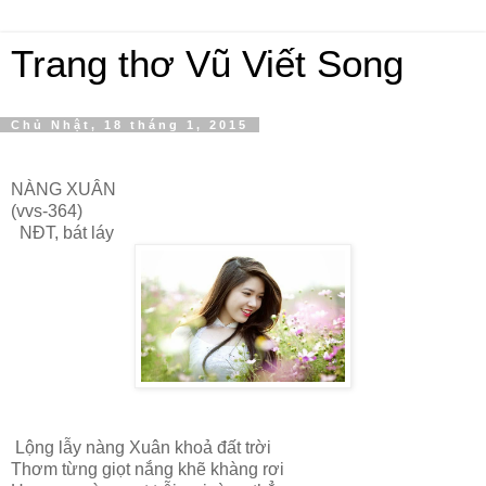
Trang thơ Vũ Viết Song
Chủ Nhật, 18 tháng 1, 2015
NÀNG XUÂN
(vvs-364)
NĐT, bát láy
Lộng lẫy nàng Xuân khoả đất trời
Thơm từng giọt nắng khẽ khàng rơi