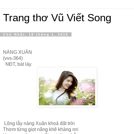
Trang thơ Vũ Viết Song
Chủ Nhật, 18 tháng 1, 2015
NÀNG XUÂN
(vvs-364)
NĐT, bát láy
Lộng lẫy nàng Xuân khoả đất trời
Thơm từng giọt nắng khẽ khàng rơi