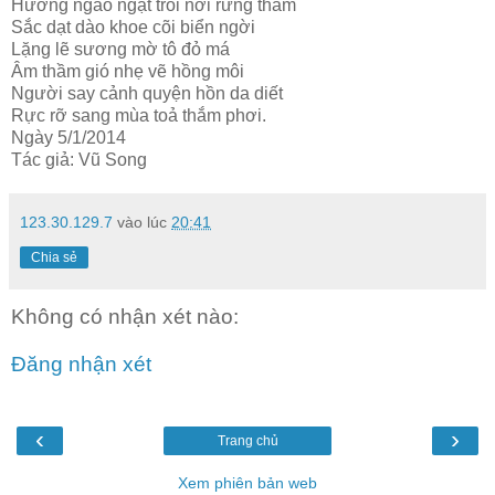
Hương ngào ngạt trỗi nơi rừng thẳm
Sắc dạt dào khoe cõi biển ngời
Lặng lẽ sương mờ tô đỏ má
Âm thầm gió nhẹ vẽ hồng môi
Người say cảnh quyện hồn da diết
Rực rỡ sang mùa toả thắm phơi.
Ngày 5/1/2014
Tác giả: Vũ Song
123.30.129.7
vào lúc
20:41
Chia sẻ
Không có nhận xét nào:
Đăng nhận xét
‹
›
Trang chủ
Xem phiên bản web