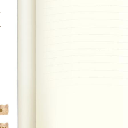
t
)
te