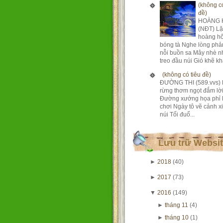
(không có
đề)
HOÀNG 
(NĐT) Lặ
hoàng h
bóng tà Nghe lòng phả
nỗi buồn sa Mây nhè n
treo đầu núi Gió khẽ khà
(không có tiêu đề)
ĐƯỜNG THI (589.vvs) 
rừng thơm ngọt đắm lờ
Đường xướng họa phỉ 
chơi Ngày tô vẽ cảnh xi
núi Tối đuổ...
Lưu trữ Websi
►
2018
(40)
►
2017
(73)
▼
2016
(149)
►
tháng 11
(4)
►
tháng 10
(1)