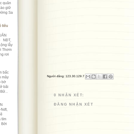
úc quân
ào giữ
rường Sa
 tiêu
UÂN
) NĐT,
Lộng lẫy
ời Thơm
ng rơi
n bấc
Người đăng:
123.30.129.7
àn mây
ô bờ
Nở bãi
Bữ...
0 NHẬN XÉT:
ĐĂNG NHẬN XÉT
ỀN
-Nđt,
lẽ
 tím
n Bởi