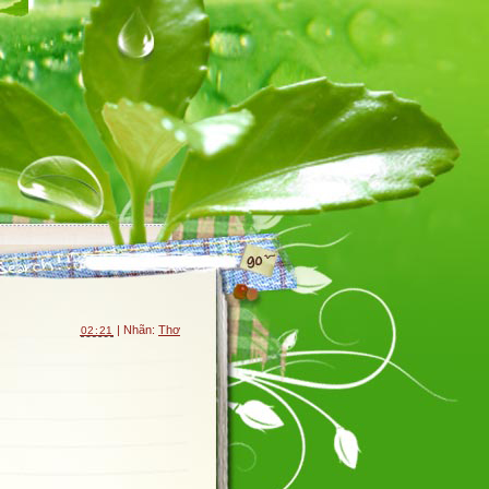
| Nhãn:
Thơ
02:21