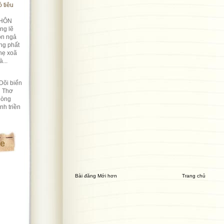
 tiêu
HÔN
ng lẽ
ôn ngả
ng phất
hẹ xoã
...
Dõi biển
i Thơ
lòng
nh triền
te
Bài đăng Mới hơn
Trang chủ