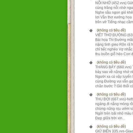
NỖI NHỚ (452.vvs) Gửi
cùng trăng nỗi nhớ ng
Nghe sầu ngọn gió kh
lơi Vần thơ xướng họa
trên vở Tiếng nhạc cầm 
(không có tiêu đề)
VIẾT THƠ ĐƯỜNG (633
Bài họa Thi Đường mãi
nặng tình gieo Rộn rã 
chỉ tiếc nghèo Vợ nhắc
thu buồn giỗ hẻo Con đ.
(không có tiêu đề)
THÁNG BẢY (660.vvs)
bảy sao về nặng nhớ 
Người xa có vậy luyến 
cùng Đường vui vẫn gợ
chân bước ? Gió thổi còn
(không có tiêu đề)
THU ĐỢI (667.vvs)-Nđ
ngàng đi nắng mỏng rồ
chừng nũng nịu ướm và
Ngời trên bãi nhỏ màu
Đẹp giữa trời xin...
(không có tiêu đề)
GIỮ BIỂN 335.vvs-Giao