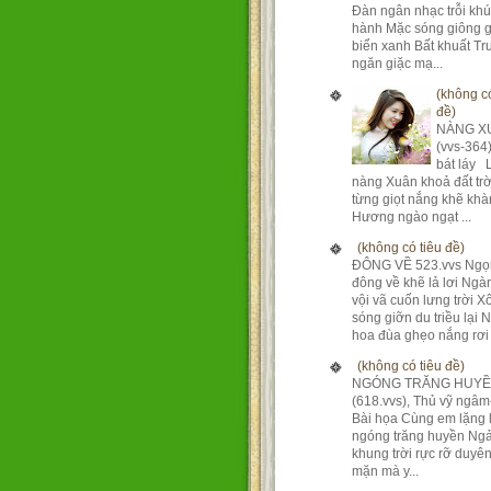
Đàn ngân nhạc trỗi kh
hành Mặc sóng giông g
biển xanh Bất khuất T
ngăn giặc mạ...
(không có
đề)
NÀNG X
(vvs-364
bát láy 
nàng Xuân khoả đất tr
từng giọt nắng khẽ khà
Hương ngào ngạt ...
(không có tiêu đề)
ĐÔNG VỀ 523.vvs Ngọ
đông về khẽ lả lơi Ng
vội vã cuốn lưng trời X
sóng giỡn du triều lại 
hoa đùa ghẹo nắng rơi 
(không có tiêu đề)
NGÓNG TRĂNG HUY
(618.vvs), Thủ vỹ ngâm
Bài họa Cùng em lặng 
ngóng trăng huyền Ngả
khung trời rực rỡ duyê
mặn mà y...