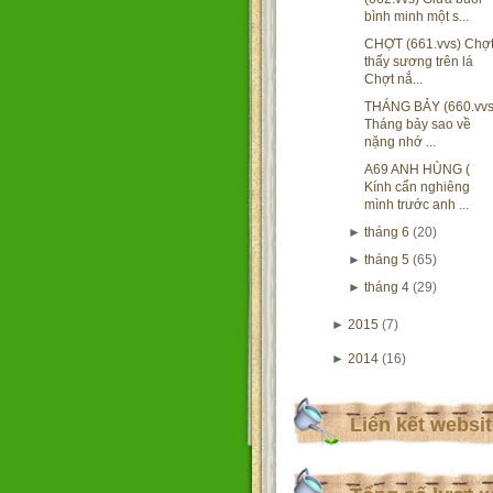
bình minh một s...
CHỢT (661.vvs) Chợ
thấy sương trên lá
Chợt nắ...
THÁNG BẢY (660.vvs
Tháng bảy sao về
nặng nhớ ...
A69 ANH HÙNG (
Kính cẩn nghiêng
mình trước anh ...
►
tháng 6
(20)
►
tháng 5
(65)
►
tháng 4
(29)
►
2015
(7)
►
2014
(16)
Liên kết websi