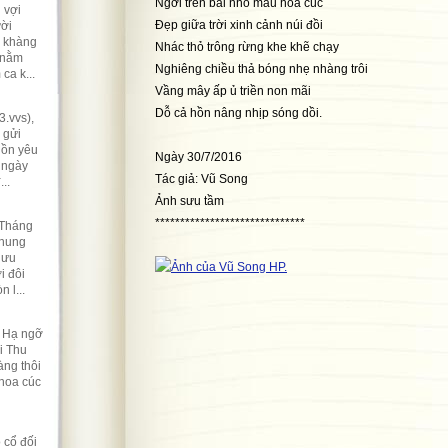
Ngời trên bãi nhỏ màu hoa cúc
 vợi
Đẹp giữa trời xinh cảnh núi đồi
ười
ẽ khàng
Nhác thỏ trông rừng khe khẽ chạy
 nằm
Nghiêng chiều thả bóng nhẹ nhàng trôi
ca k...
Vầng mây ấp ủ triền non mãi
Dỗ cả hồn nâng nhịp sóng dồi.
.vvs),
 gửi
hồn yêu
Ngày 30/7/2016
 ngày
Tác giả: Vũ Song
..
Ảnh sưu tầm
******************************
 Tháng
nhung
lưu
i đôi
 l...
t Hạ ngỡ
i Thu
ng thôi
 hoa cúc
 cổ đối