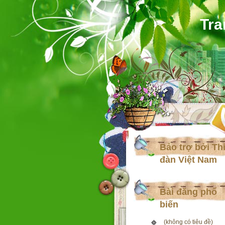
Tra
Bảo trợ bởi Th
đàn Việt Nam
Bài đăng phổ
biến
(không có tiêu đề)