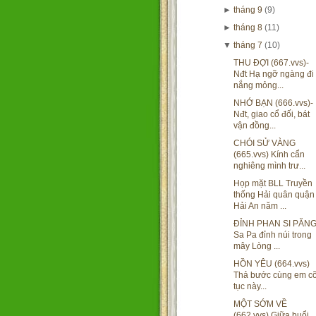
►
tháng 9
(9)
►
tháng 8
(11)
▼
tháng 7
(10)
THU ĐỢI (667.vvs)-
Nđt Hạ ngỡ ngàng đi
nắng mỏng...
NHỚ BẠN (666.vvs)-
Nđt, giao cổ đối, bát
vận đồng...
CHÓI SỬ VÀNG
(665.vvs) Kính cẩn
nghiêng mình trư...
Họp mặt BLL Truyền
thống Hải quân quận
Hải An năm ...
ĐỈNH PHAN SI PĂN
Sa Pa đỉnh núi trong
mây Lòng ...
HỒN YÊU (664.vvs)
Thả bước cùng em cõ
tục này...
MỘT SỚM VỀ
(662.vvs) Giữa buổi