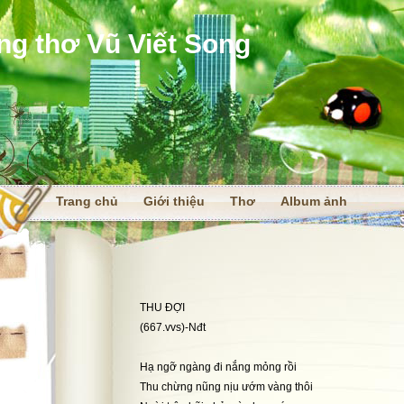
ng thơ Vũ Viết Song
Trang chủ
Giới thiệu
Thơ
Album ảnh
i
THU ĐỢI
(667.vvs)-Nđt
Hạ ngỡ ngàng đi nắng mỏng rồi
Thu chừng nũng nịu ướm vàng thôi