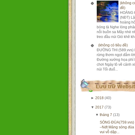
(không có
đề)
HOÀNG 
(NĐT) Lặ
hoàng h
bóng tà Nghe lòng phả
nỗi buồn sa Mây nhè n
treo đầu núi Gió khẽ khà
(không có tiêu đề)
ĐƯỜNG THI (589.vvs) 
rừng thơm ngọt đắm lờ
Đường xướng họa phỉ 
chơi Ngày tô vẽ cảnh xi
núi Tối đuổ...
Lưu trữ Websi
►
2018
(40)
▼
2017
(73)
▼
tháng 7
(13)
SÓNG ĐÙA(759.vvs)
–Nđt Mảng sóng đùa
vui vỗ dập...