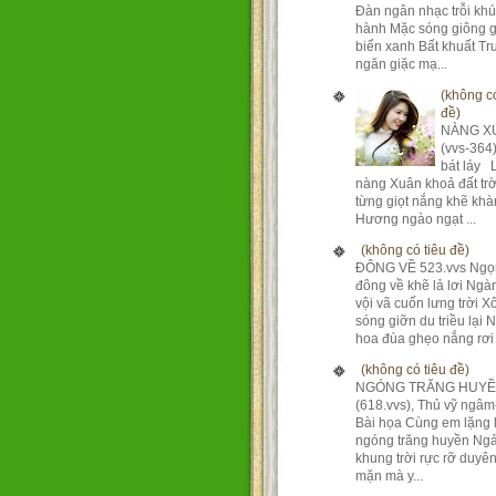
Đàn ngân nhạc trỗi kh
hành Mặc sóng giông g
biển xanh Bất khuất T
ngăn giặc mạ...
(không có
đề)
NÀNG X
(vvs-364
bát láy 
nàng Xuân khoả đất tr
từng giọt nắng khẽ khà
Hương ngào ngạt ...
(không có tiêu đề)
ĐÔNG VỀ 523.vvs Ngọ
đông về khẽ lả lơi Ng
vội vã cuốn lưng trời X
sóng giỡn du triều lại 
hoa đùa ghẹo nắng rơi 
(không có tiêu đề)
NGÓNG TRĂNG HUY
(618.vvs), Thủ vỹ ngâm
Bài họa Cùng em lặng 
ngóng trăng huyền Ngả
khung trời rực rỡ duyê
mặn mà y...