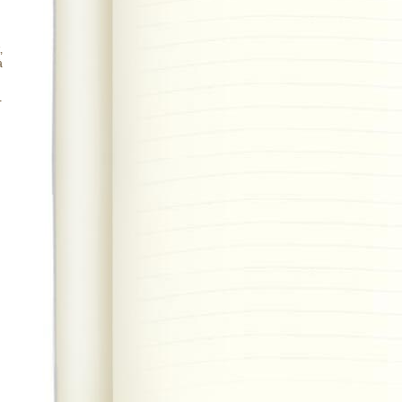
,
à
-