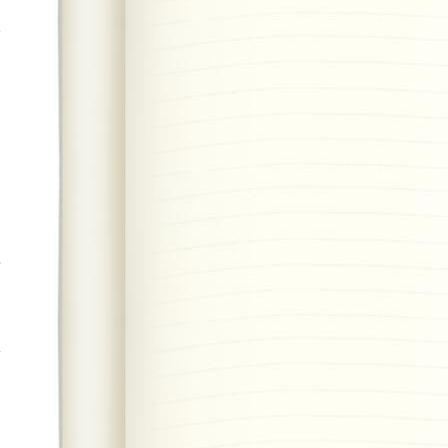
ọ
,
n
.