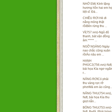
NHỚ EM( Kính tặng
hương hồn hai em h
liệt sĩ: Đà...
CHIỀU RƠI Hè đi
nắng mỏng thật
rồiBên rừng thu ...
VÌ(757.vvs)-Ngũ độ
thanh, bát vận đồng
âm.***** ...
NGỠ NGÀNG Ngày
nao chắc cũng xuân
rồiÁo nâu em ...
HẠNH
PHÚC2(756.vvs)-Nđt
bài họa Kìa ngơ ngẩ
r...
NẮNG RƠICó phải
thu vàng rực rỡ
phơiMà em áo cũng..
NẮNG THU(754.vvs),
Nđt, bài họa Kìa thu
giọt nắn...
BÓNG THU(753.vvs)-
Nđt, Bvđâ. Phải bóng