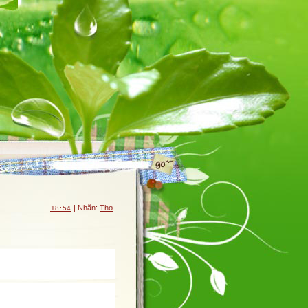
| Nhãn:
Thơ
18:54