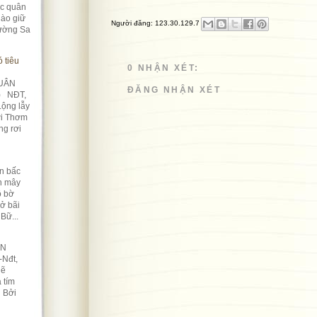
úc quân
ào giữ
Người đăng:
123.30.129.7
rường Sa
 tiêu
0 NHẬN XÉT:
UÂN
ĐĂNG NHẬN XÉT
) NĐT,
Lộng lẫy
ời Thơm
ng rơi
n bấc
àn mây
ô bờ
Nở bãi
Bữ...
ỀN
-Nđt,
lẽ
 tím
n Bởi