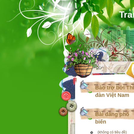
Tra
Bảo trợ bởi Th
đàn Việt Nam
Bài đăng phổ
biến
(không có tiêu đề)