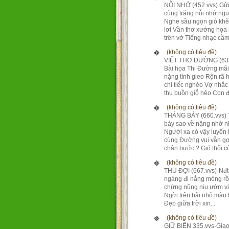
NỖI NHỚ (452.vvs) Gửi
cùng trăng nỗi nhớ ng
Nghe sầu ngọn gió kh
lơi Vần thơ xướng họa
trên vở Tiếng nhạc cầm 
(không có tiêu đề)
VIẾT THƠ ĐƯỜNG (633
Bài họa Thi Đường mãi
nặng tình gieo Rộn rã 
chỉ tiếc nghèo Vợ nhắc
thu buồn giỗ hẻo Con đ.
(không có tiêu đề)
THÁNG BẢY (660.vvs)
bảy sao về nặng nhớ 
Người xa có vậy luyến 
cùng Đường vui vẫn gợ
chân bước ? Gió thổi còn
(không có tiêu đề)
THU ĐỢI (667.vvs)-Nđ
ngàng đi nắng mỏng rồ
chừng nũng nịu ướm và
Ngời trên bãi nhỏ màu
Đẹp giữa trời xin...
(không có tiêu đề)
GIỮ BIỂN 335.vvs-Giao