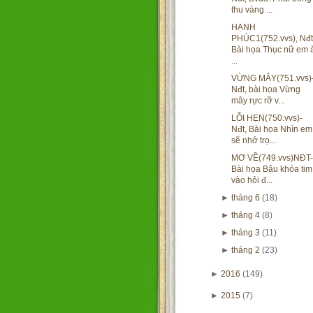
thu vàng ...
HẠNH
PHÚC1(752.vvs), Nđt
Bài họa Thục nữ em 
...
VỪNG MÂY(751.vvs)
Nđt, bài họa Vừng
mây rực rỡ v...
LỖI HẸN(750.vvs)-
Nđt, Bài họa Nhìn em
sẽ nhớ trọ...
MƠ VỀ(749.vvs)NĐT-
Bài họa Bậu khóa tim
vào hỏi đ...
►
tháng 6
(18)
►
tháng 4
(8)
►
tháng 3
(11)
►
tháng 2
(23)
►
2016
(149)
►
2015
(7)