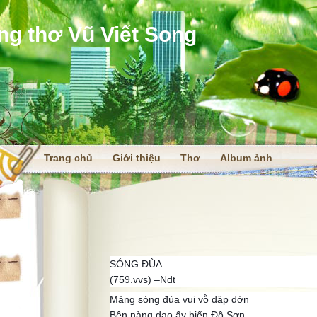
ng thơ Vũ Viết Song
Trang chủ
Giới thiệu
Thơ
Album ảnh
i
SÓNG ĐÙA
(759.vvs) –Nđt
Mảng sóng đùa vui vỗ dập dờn
Bên nàng dạo ấy biển Đồ Sơn