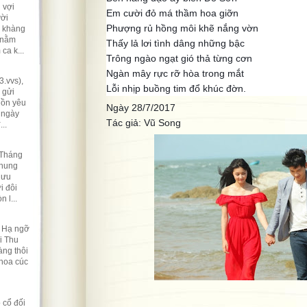
 vợi
Em cười đỏ má thầm hoa giỡn
ười
Phượng rủ hồng môi khẽ nắng vờn
ẽ khàng
 nằm
Thấy lả lơi tình dâng những bậc
ca k...
Trông ngào ngạt gió thả từng cơn
Ngàn mây rực rỡ hòa trong mắt
.vvs),
Lỗi nhịp buồng tim đổ khúc đờn.
 gửi
hồn yêu
Ngày 28/7/2017
 ngày
Tác giả: Vũ Song
..
 Tháng
nhung
lưu
i đôi
 l...
t Hạ ngỡ
i Thu
ng thôi
 hoa cúc
 cổ đối