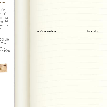
 tiêu
HÔN
ng lẽ
ôn ngả
ng phất
hẹ xoã
...
Bài đăng Mới hơn
Trang chủ
Dõi biển
i Thơ
lòng
nh triền
te