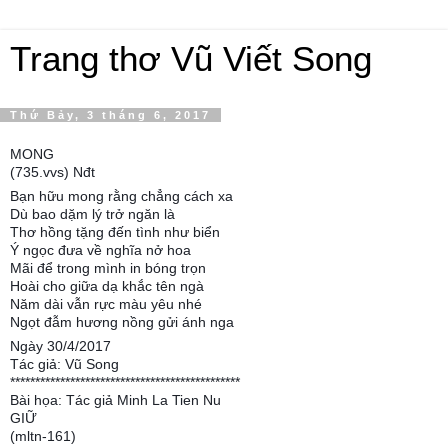
Trang thơ Vũ Viết Song
Thứ Bảy, 3 tháng 6, 2017
MONG
(735.vvs) Nđt
Bạn hữu mong rằng chẳng cách xa
Dù bao dặm lý trở ngăn là
Thơ hồng tặng đến tình như biển
Ý ngọc đưa về nghĩa nở hoa
Mãi để trong mình in bóng trọn
Hoài cho giữa dạ khắc tên ngà
Năm dài vẫn rực màu yêu nhé
Ngọt đẫm hương nồng gửi ánh nga
Ngày 30/4/2017
Tác giả: Vũ Song
**********************************************
Bài họa: Tác giả Minh La Tien Nu
GIỮ
(mltn-161)