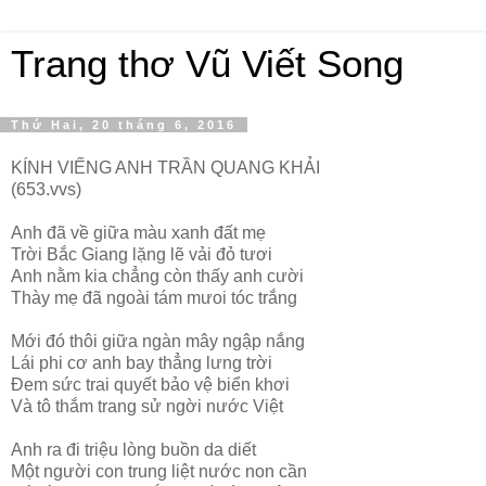
Trang thơ Vũ Viết Song
Thứ Hai, 20 tháng 6, 2016
KÍNH VIẾNG ANH TRẦN QUANG KHẢI
(653.vvs)
Anh đã về giữa màu xanh đất mẹ
Trời Bắc Giang lặng lẽ vải đỏ tươi
Anh nằm kia chẳng còn thấy anh cười
Thày mẹ đã ngoài tám mưoi tóc trắng
Mới đó thôi giữa ngàn mây ngập nắng
Lái phi cơ anh bay thẳng lưng trời
Đem sức trai quyết bảo vệ biển khơi
Và tô thắm trang sử ngời nước Việt
Anh ra đi triệu lòng buồn da diết
Một người con trung liệt nước non cần