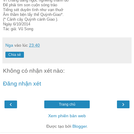
Vì chăng dáng ngọc nghiêng thành đổ
Để phải tim son cuộn sóng trào
Tiếng sét duyên tình như vạn thuở
Âm thầm bện lấy thể Quỳnh-Giao*.
(* Cảnh cây Quỳnh cành Giao ).
Ngày 6/10/2014
Tác giả: Vũ Song
Nga
vào lúc
23:40
Chia sẻ
Không có nhận xét nào:
Đăng nhận xét
‹
›
Trang chủ
Xem phiên bản web
Được tạo bởi
Blogger
.