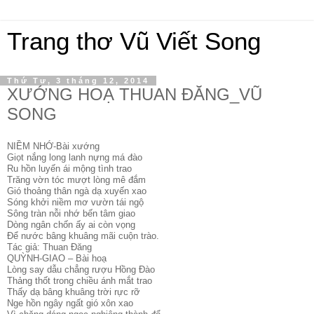
Trang thơ Vũ Viết Song
Thứ Tư, 3 tháng 12, 2014
XƯỚNG HOẠ THUAN ĐĂNG_VŨ
SONG
NIỀM NHỚ-Bài xướng
Giọt nắng long lanh nựng má đào
Ru hồn luyến ái mộng tình trao
Trăng vờn tóc mượt lòng mê đắm
Gió thoảng thân ngà dạ xuyến xao
Sóng khởi niềm mơ vườn tái ngộ
Sông tràn nỗi nhớ bến tâm giao
Dòng ngân chốn ấy ai còn vọng
Để nước bâng khuâng mãi cuộn trào.
Tác giả: Thuan Đăng
QUỲNH-GIAO – Bài hoạ
Lòng say dẫu chẳng rượu Hồng Đào
Thảng thốt trong chiều ánh mắt trao
Thấy dạ bâng khuâng trời rực rỡ
Nge hồn ngây ngất gió xôn xao