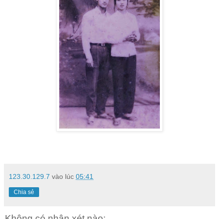
123.30.129.7
vào lúc
05:41
Chia sẻ
Không có nhận xét nào: