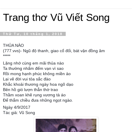
Trang thơ Vũ Viết Song
Thứ Tư, 10 tháng 1, 2018
THỦA NÀO
(777.vvs)- Ngũ độ thanh, giao cổ đối, bát vận đồng âm
*****
Lặng nhớ cùng em mãi thủa nào
Ta thường nhẩm đếm vạn vì sao
Rồi mong hạnh phúc không miền ảo
Lại vẽ đời vui tỏa sắc đào
Khắc khoải thương ngày hoa ngõ dạo
Bên hồ gió lượn thẫn thờ trao
Thầm xoan khẽ rụng vương tà áo
Để thắm chiều đưa những ngọt ngào.
Ngày 4/9/2017
Tác giả: Vũ Song