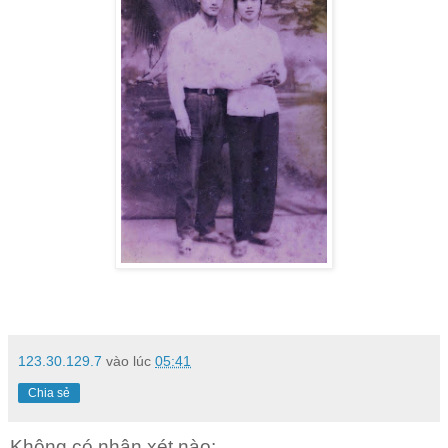
123.30.129.7
vào lúc
05:41
Chia sẻ
Không có nhận xét nào: