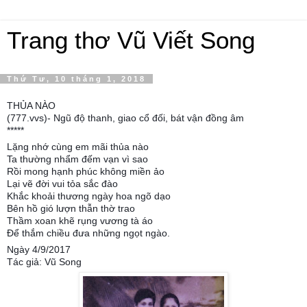
Trang thơ Vũ Viết Song
Thứ Tư, 10 tháng 1, 2018
THỦA NÀO
(777.vvs)- Ngũ độ thanh, giao cổ đối, bát vận đồng âm
*****
Lặng nhớ cùng em mãi thủa nào
Ta thường nhẩm đếm vạn vì sao
Rồi mong hạnh phúc không miền ảo
Lại vẽ đời vui tỏa sắc đào
Khắc khoải thương ngày hoa ngõ dạo
Bên hồ gió lượn thẫn thờ trao
Thầm xoan khẽ rụng vương tà áo
Để thắm chiều đưa những ngọt ngào.
Ngày 4/9/2017
Tác giả: Vũ Song