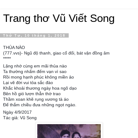
Trang thơ Vũ Viết Song
Thứ Tư, 10 tháng 1, 2018
THỦA NÀO
(777.vvs)- Ngũ độ thanh, giao cổ đối, bát vận đồng âm
*****
Lặng nhớ cùng em mãi thủa nào
Ta thường nhẩm đếm vạn vì sao
Rồi mong hạnh phúc không miền ảo
Lại vẽ đời vui tỏa sắc đào
Khắc khoải thương ngày hoa ngõ dạo
Bên hồ gió lượn thẫn thờ trao
Thầm xoan khẽ rụng vương tà áo
Để thắm chiều đưa những ngọt ngào.
Ngày 4/9/2017
Tác giả: Vũ Song