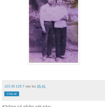
123.30.129.7
vào lúc
05:41
Chia sẻ
Không có nhận xét nào: