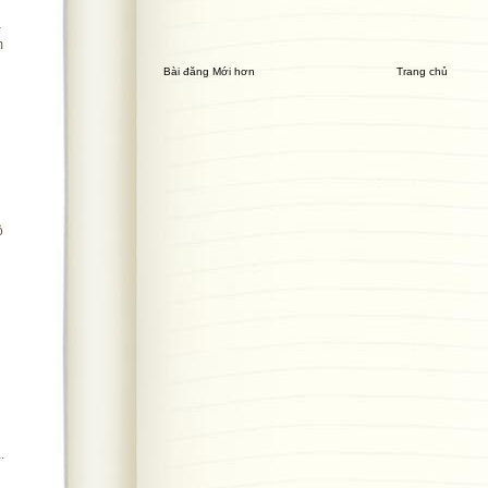
–
m
Bài đăng Mới hơn
Trang chủ
ộ
.