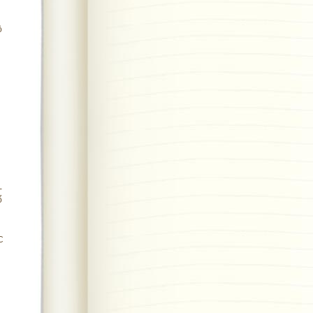
ộ
-
ổ
C