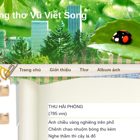
ng thơ Vũ Viết Song
Trang chủ
Giới thiệu
Thơ
Album ảnh
i
THU HẢI PHÒNG
(785.vvs)
Ánh chiều vàng nghiêng trên phố
Chênh chao nhuộm bóng thu kèm
Nghe thầm thì cây lá đổ