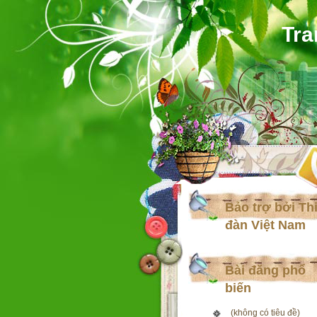
Tra
Bảo trợ bởi Th
đàn Việt Nam
Bài đăng phổ
biến
(không có tiêu đề)