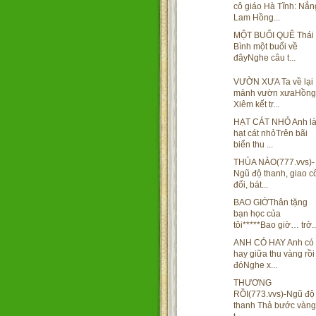
cô giáo Hà Tĩnh: Nắn
Lam Hồng...
MỘT BUỔI QUÊ Thái
Bình một buổi về
đâyNghe câu t...
VƯỜN XƯA Ta về lại
mảnh vườn xưaHồng
Xiêm kết tr...
HẠT CÁT NHỎ Anh l
hạt cát nhỏTrên bãi
biển thu ...
THỦA NÀO(777.vvs)-
Ngũ độ thanh, giao c
đối, bát...
BAO GIỜThân tặng
bạn học của
tôi*****Bao giờ… trở..
ANH CÓ HAY Anh có
hay giữa thu vàng rồi
đóNghe x...
THƯƠNG
RỒI(773.vvs)-Ngũ độ
thanh Thả bước vàng