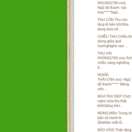
NHUNG(790.vvs)-
Ngũ độ thanh- bài
họa*****Ngà...
THU CÒN Thu còn
lặng lẽ bên trờiSữa
đung đưa nở ...
CHIỀU THU Chiều th
đứng giữa quê
hươngNghe xao ...
THU HẢI
PHÒNG(785.vvs) Án
chiều vàng nghiêng
tr...
NGHĨA
THẦY(784.vvs)- Ngũ
độ thanh***** Mộng
ước ...
MÙA THU ĐẸP Chợt
nghe mùa thu thật
khẽGiăng trên...
MONG Miền Trung ơi
bão số mười to
lắmĐiện mất rồ...
BÃO VÀO( Thân tặng