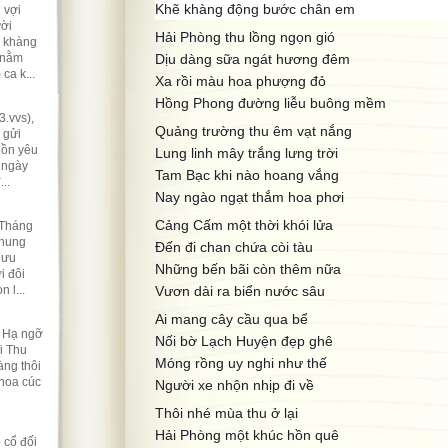
Khẽ khàng động bước chân em
 vợi
ười
Hải Phòng thu lồng ngọn gió
ẽ khàng
 nằm
Dịu dàng sữa ngát hương đêm
ca k...
Xa rồi màu hoa phượng đỏ
Hồng Phong đường liễu buông mềm
.vvs),
Quảng trường thu êm vạt nắng
 gửi
hồn yêu
Lung linh mây trắng lưng trời
 ngày
Tam Bạc khi nào hoang vắng
..
Nay ngào ngạt thắm hoa phơi
Cảng Cấm một thời khói lửa
 Tháng
nhung
Đến đi chan chứa còi tàu
lưu
Những bến bãi còn thêm nữa
i đôi
 l...
Vươn dài ra biển nước sâu
Ai mang cây cầu qua bể
t Hạ ngỡ
Nối bờ Lạch Huyện đẹp ghê
i Thu
Móng rồng uy nghi như thế
ng thôi
 hoa cúc
Người xe nhộn nhịp đi về
Thôi nhé mùa thu ở lại
Hải Phòng một khúc hồn quê
 cổ đối