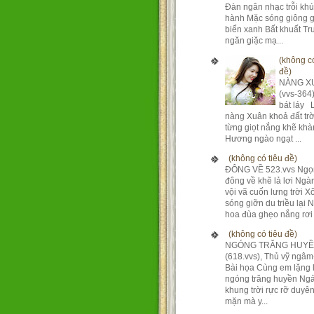
Đàn ngân nhạc trỗi kh
hành Mặc sóng giông g
biển xanh Bất khuất T
ngăn giặc mạ...
(không có
đề)
NÀNG X
(vvs-364
bát láy 
nàng Xuân khoả đất tr
từng giọt nắng khẽ khà
Hương ngào ngạt ...
(không có tiêu đề)
ĐÔNG VỀ 523.vvs Ngọ
đông về khẽ lả lơi Ng
vội vã cuốn lưng trời X
sóng giỡn du triều lại 
hoa đùa ghẹo nắng rơi 
(không có tiêu đề)
NGÓNG TRĂNG HUY
(618.vvs), Thủ vỹ ngâm
Bài họa Cùng em lặng 
ngóng trăng huyền Ngả
khung trời rực rỡ duyê
mặn mà y...