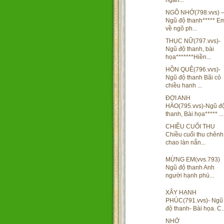
ngàn...
NGÕ NHỚ(798.vvs) 
Ngũ độ thanh***** E
về ngõ ph...
THỤC NỮ(797.vvs)-
Ngũ độ thanh, bài
họa*******Hiền...
HỒN QUÊ(796.vvs)-
Ngũ độ thanh Bãi cỏ
chiều hanh ...
ĐỢI ANH
HÀO(795.vvs)-Ngũ đ
thanh, Bài họa***** ...
CHIỀU CUỐI THU
Chiều cuối thu chênh
chao làn nắn...
MỪNG EM(vvs.793)
Ngũ độ thanh Anh
người hạnh phú...
XÂY HẠNH
PHÚC(791.vvs)- Ngũ
độ thanh- Bài họa. C..
NHỚ