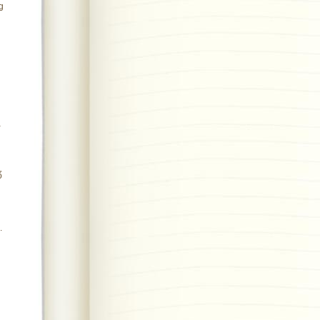
g
à
ổ
.