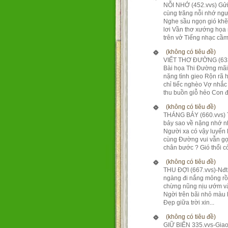
NỖI NHỚ (452.vvs) Gửi
cùng trăng nỗi nhớ ng
Nghe sầu ngọn gió kh
lơi Vần thơ xướng họa
trên vở Tiếng nhạc cầm 
(không có tiêu đề)
VIẾT THƠ ĐƯỜNG (633
Bài họa Thi Đường mãi
nặng tình gieo Rộn rã 
chỉ tiếc nghèo Vợ nhắc
thu buồn giỗ hẻo Con đ.
(không có tiêu đề)
THÁNG BẢY (660.vvs)
bảy sao về nặng nhớ 
Người xa có vậy luyến 
cùng Đường vui vẫn gợ
chân bước ? Gió thổi còn
(không có tiêu đề)
THU ĐỢI (667.vvs)-Nđ
ngàng đi nắng mỏng rồ
chừng nũng nịu ướm và
Ngời trên bãi nhỏ màu
Đẹp giữa trời xin...
(không có tiêu đề)
GIỮ BIỂN 335.vvs-Giao