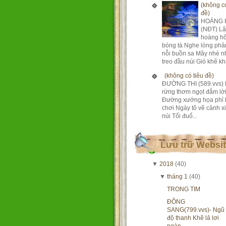
(không có
đề)
HOÀNG 
(NĐT) Lặ
hoàng h
bóng tà Nghe lòng phả
nỗi buồn sa Mây nhè n
treo đầu núi Gió khẽ khà
(không có tiêu đề)
ĐƯỜNG THI (589.vvs) 
rừng thơm ngọt đắm lờ
Đường xướng họa phỉ 
chơi Ngày tô vẽ cảnh xi
núi Tối đuổ...
Lưu trữ Websi
▼
2018
(40)
▼
tháng 1
(40)
TRONG TIM
ĐÔNG
SANG(799.vvs)- Ngũ
độ thanh Khẽ lả lơi