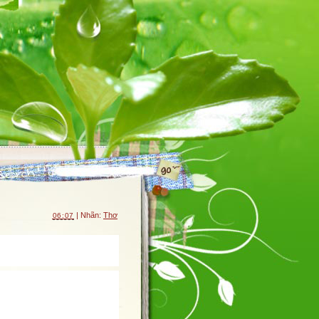
| Nhãn:
Thơ
06:07