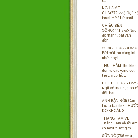
t...
NGHĨA MẸ
CHA(772.vvs)-Ngũ đ
thanh***** Lỡ phải ...
CHIỀU BẾN
SÔNG(771.vvs)-Ngũ
độ thanh, bát vận
đồn...
SÔNG THU(770.vvs)
Bởi mỗi thu vàng lại
nhớ thayL...
THU THẮM Thu khẽ
đến tô cây vàng vọt
thếEm cứ hồ...
CHIỀU THU(768.vvs)
Ngũ độ thanh, giao c
đối, bát...
ANH BẬN RỒI( Cảm
tác từ bài thơ: THƯỚ
ĐO KHOẢNG ...
THÁNG TÁM VỀ
Tháng Tám về rồi em
có hayPhượng th...
SỮA NỞ(766.vvs) ,