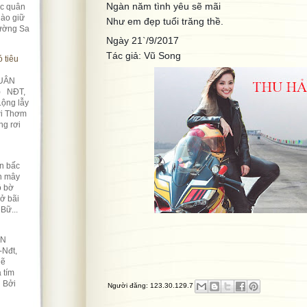
Ngàn năm tình yêu sẽ mãi
úc quân
ào giữ
Như em đẹp tuổi trăng thề.
rường Sa
Ngày 21`/9/2017
Tác giả: Vũ Song
 tiêu
UÂN
) NĐT,
Lộng lẫy
ời Thơm
ng rơi
n bấc
àn mây
ô bờ
Nở bãi
Bữ...
ỀN
-Nđt,
lẽ
 tím
n Bởi
Người đăng:
123.30.129.7