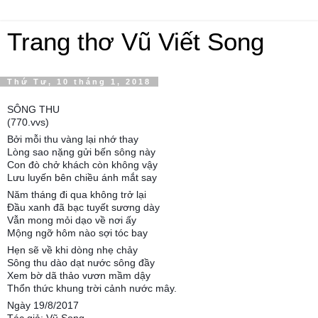
Trang thơ Vũ Viết Song
Thứ Tư, 10 tháng 1, 2018
SÔNG THU
(770.vvs)
Bởi mỗi thu vàng lại nhớ thay
Lòng sao nặng gửi bến sông này
Con đò chở khách còn không vậy
Lưu luyến bên chiều ánh mắt say
Năm tháng đi qua không trở lại
Đầu xanh đã bạc tuyết sương dày
Vẫn mong mỏi dạo về nơi ấy
Mộng ngỡ hôm nào sợi tóc bay
Hẹn sẽ về khi dòng nhẹ chảy
Sông thu dào dạt nước sông đầy
Xem bờ dã thảo vươn mầm dậy
Thổn thức khung trời cảnh nước mây.
Ngày 19/8/2017
Tác giả: Vũ Song