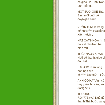
cô giáo Hà Tĩnh: Nắn
Lam Hồng...
MỘT BUỔI QUÊ Thái
Bình một buổi về
đâyNghe câu t...
VƯỜN XƯA Ta về lại
mảnh vườn xưaHồng
Xiêm kết tr...
HẠT CÁT NHỎ Anh l
hạt cát nhỏTrên bãi
biển thu ...
THỦA NÀO(777.vvs)-
Ngũ độ thanh, giao c
đối, bát...
BAO GIỜThân tặng
bạn học của
tôi*****Bao giờ… trở..
ANH CÓ HAY Anh có
hay giữa thu vàng rồi
đóNghe x...
THƯƠNG
RỒI(773.vvs)-Ngũ độ
thanh Thả bước vàng