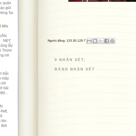
úc quân
ào giữ
rường Sa
 tiêu
UÂN
) NĐT,
Người đăng:
123.30.129.7
Lộng lẫy
ời Thơm
ng rơi
0 NHẬN XÉT:
ĐĂNG NHẬN XÉT
n bấc
àn mây
ô bờ
Nở bãi
Bữ...
ỀN
-Nđt,
lẽ
 tím
n Bởi