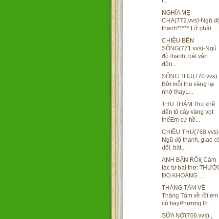
t...
NGHĨA MẸ
CHA(772.vvs)-Ngũ đ
thanh***** Lỡ phải ...
CHIỀU BẾN
SÔNG(771.vvs)-Ngũ
độ thanh, bát vận
đồn...
SÔNG THU(770.vvs)
Bởi mỗi thu vàng lại
nhớ thayL...
THU THẮM Thu khẽ
đến tô cây vàng vọt
thếEm cứ hồ...
CHIỀU THU(768.vvs)
Ngũ độ thanh, giao c
đối, bát...
ANH BẬN RỒI( Cảm
tác từ bài thơ: THƯỚ
ĐO KHOẢNG ...
THÁNG TÁM VỀ
Tháng Tám về rồi em
có hayPhượng th...
SỮA NỞ(766.vvs) ,