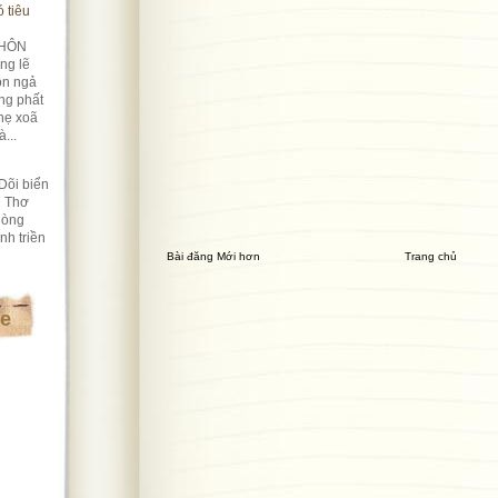
 tiêu
HÔN
ng lẽ
ôn ngả
ng phất
hẹ xoã
...
Dõi biển
i Thơ
lòng
nh triền
Bài đăng Mới hơn
Trang chủ
te