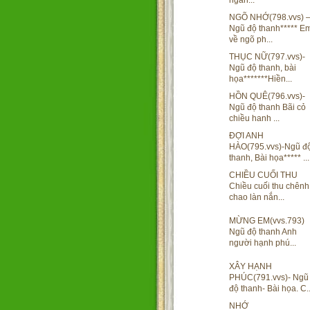
ngàn...
NGÕ NHỚ(798.vvs) 
Ngũ độ thanh***** E
về ngõ ph...
THỤC NỮ(797.vvs)-
Ngũ độ thanh, bài
họa*******Hiền...
HỒN QUÊ(796.vvs)-
Ngũ độ thanh Bãi cỏ
chiều hanh ...
ĐỢI ANH
HÀO(795.vvs)-Ngũ đ
thanh, Bài họa***** ...
CHIỀU CUỐI THU
Chiều cuối thu chênh
chao làn nắn...
MỪNG EM(vvs.793)
Ngũ độ thanh Anh
người hạnh phú...
XÂY HẠNH
PHÚC(791.vvs)- Ngũ
độ thanh- Bài họa. C..
NHỚ