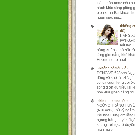
Đàn ngân nhạc trỗi kh
hành Mặc sóng giông g
biển xanh Bất khuất T
ngăn giặc mạ...
(không có
đề)
NÀNG X
(vvs-364
bát láy 
nàng Xuân khoả đất tr
từng giọt nắng khẽ khà
Hương ngào ngạt ...
(không có tiêu đề)
ĐÔNG VỀ 523.vvs Ngọ
đông về khẽ lả lơi Ng
vội vã cuốn lưng trời X
sóng giỡn du triều lại 
hoa đùa ghẹo nắng rơi 
(không có tiêu đề)
NGÓNG TRĂNG HUY
(618.vvs), Thủ vỹ ngâm
Bài họa Cùng em lặng 
ngóng trăng huyền Ngả
khung trời rực rỡ duyê
mặn mà y...