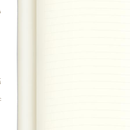
ộ
-
ổ
C