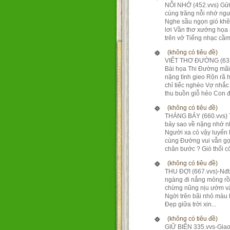
NỖI NHỚ (452.vvs) Gửi
cùng trăng nỗi nhớ ng
Nghe sầu ngọn gió kh
lơi Vần thơ xướng họa
trên vở Tiếng nhạc cầm 
(không có tiêu đề)
VIẾT THƠ ĐƯỜNG (633
Bài họa Thi Đường mãi
nặng tình gieo Rộn rã 
chỉ tiếc nghèo Vợ nhắc
thu buồn giỗ hẻo Con đ.
(không có tiêu đề)
THÁNG BẢY (660.vvs)
bảy sao về nặng nhớ 
Người xa có vậy luyến 
cùng Đường vui vẫn gợ
chân bước ? Gió thổi còn
(không có tiêu đề)
THU ĐỢI (667.vvs)-Nđ
ngàng đi nắng mỏng rồ
chừng nũng nịu ướm và
Ngời trên bãi nhỏ màu
Đẹp giữa trời xin...
(không có tiêu đề)
GIỮ BIỂN 335.vvs-Giao