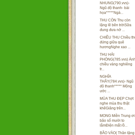
NHUNG(790.vvs)-
Ngũ độ thanh- bài
họa*****Ngà...
THU CÒN Thu còn
lặng lẽ bên trờiSữa
đung đưa nở ...
CHIỀU THU Chiều th
đứng giữa quê
hươngNghe xao ...
THU HẢI
PHÒNG(785.vvs) Án
chiều vàng nghiêng
tr...
NGHĨA
THẦY(784.vvs)- Ngũ
độ thanh***** Mộng
ước ...
MÙA THU ĐẸP Chợt
nghe mùa thu thật
khẽGiăng trên...
MONG Miền Trung ơi
bão số mười to
lắmĐiện mất rồ...
BÃO VÀO( Thân tặng