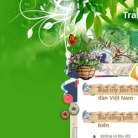
Tra
Bảo trợ bởi Th
đàn Việt Nam
Bài đăng phổ
biến
(không có tiêu đề)