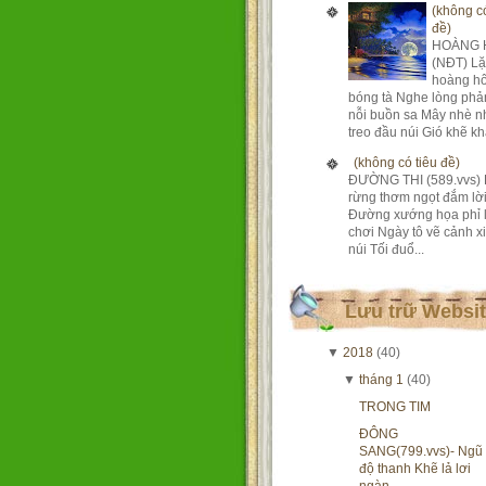
(không có
đề)
HOÀNG 
(NĐT) Lặ
hoàng h
bóng tà Nghe lòng phả
nỗi buồn sa Mây nhè n
treo đầu núi Gió khẽ khà
(không có tiêu đề)
ĐƯỜNG THI (589.vvs) 
rừng thơm ngọt đắm lờ
Đường xướng họa phỉ 
chơi Ngày tô vẽ cảnh xi
núi Tối đuổ...
Lưu trữ Websi
▼
2018
(40)
▼
tháng 1
(40)
TRONG TIM
ĐÔNG
SANG(799.vvs)- Ngũ
độ thanh Khẽ lả lơi