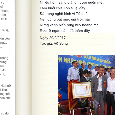
Nhiều hôm sáng giảng người quên mệt
 vợi
ười
Lắm buổi chiều ôn sĩ lại gầy
ẽ khàng
Đã trọng nghề binh vì Tổ quốc
 nằm
ca k...
Nên dùng bút mực giữ trời mây
Rừng xanh biển rộng huy hoàng mãi
.vvs),
Rực rỡ ngàn năm đỏ thắm đầy.
 gửi
Ngày 20/9/2017
hồn yêu
 ngày
Tác giả: Vũ Song
..
 Tháng
nhung
lưu
i đôi
 l...
t Hạ ngỡ
i Thu
ng thôi
 hoa cúc
 cổ đối