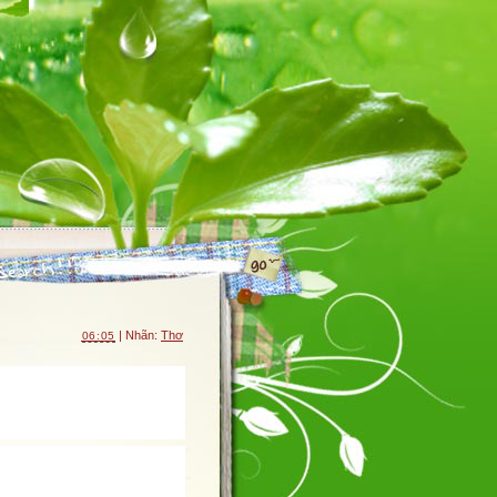
| Nhãn:
Thơ
06:05