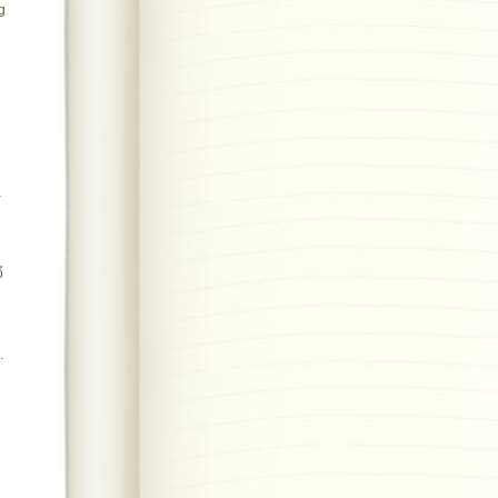
g
à
ổ
.