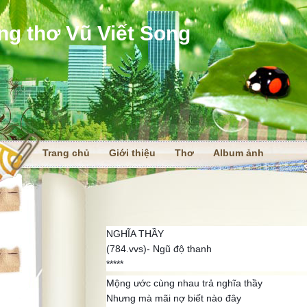
ng thơ Vũ Viết Song
Trang chủ
Giới thiệu
Thơ
Album ảnh
i
NGHĨA THẦY
(784.vvs)- Ngũ độ thanh
*****
Mộng ước cùng nhau trả nghĩa thầy
Nhưng mà mãi nợ biết nào đây