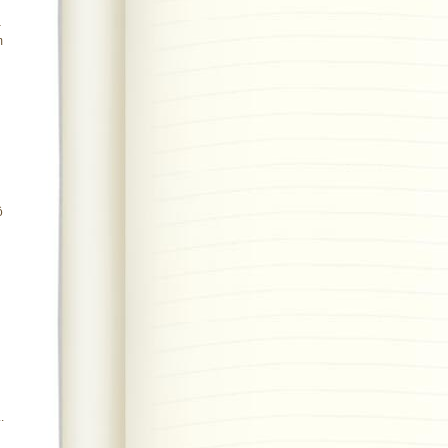
–
m
ộ
.