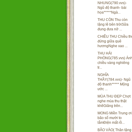
NHUNG(790.vvs)-
Ngũ độ thanh- bài
họa*****Ngà...
THU CÒN Thu còn
lặng lẽ bên trờiSữa
đung đưa nở ...
CHIỀU THU Chiều th
đứng giữa quê
hươngNghe xao ...
THU HẢI
PHÒNG(785.vvs) Án
chiều vàng nghiêng
tr...
NGHĨA
THẦY(784.vvs)- Ngũ
độ thanh***** Mộng
ước ...
MÙA THU ĐẸP Chợt
nghe mùa thu thật
khẽGiăng trên...
MONG Miền Trung ơi
bão số mười to
lắmĐiện mất rồ...
BÃO VÀO( Thân tặng