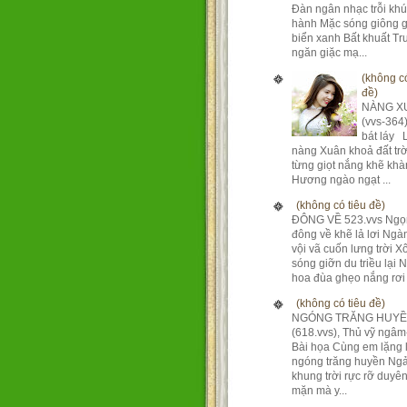
Đàn ngân nhạc trỗi kh
hành Mặc sóng giông g
biển xanh Bất khuất T
ngăn giặc mạ...
(không có
đề)
NÀNG X
(vvs-364
bát láy 
nàng Xuân khoả đất tr
từng giọt nắng khẽ khà
Hương ngào ngạt ...
(không có tiêu đề)
ĐÔNG VỀ 523.vvs Ngọ
đông về khẽ lả lơi Ng
vội vã cuốn lưng trời X
sóng giỡn du triều lại 
hoa đùa ghẹo nắng rơi 
(không có tiêu đề)
NGÓNG TRĂNG HUY
(618.vvs), Thủ vỹ ngâm
Bài họa Cùng em lặng 
ngóng trăng huyền Ngả
khung trời rực rỡ duyê
mặn mà y...