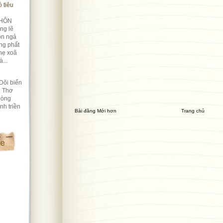
 tiêu
HÔN
ng lẽ
ôn ngả
ng phất
hẹ xoã
...
Dõi biển
i Thơ
lòng
nh triền
Bài đăng Mới hơn
Trang chủ
te