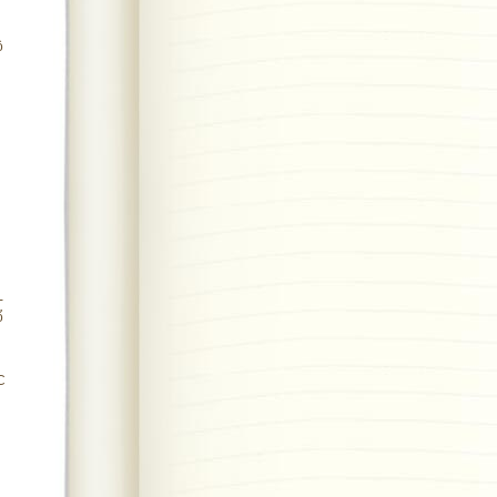
ộ
-
ổ
C