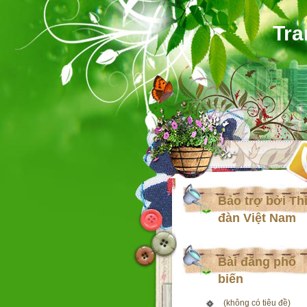
Tra
Bảo trợ bởi Th
đàn Việt Nam
Bài đăng phổ
biến
(không có tiêu đề)