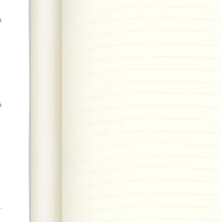
–
m
ộ
.