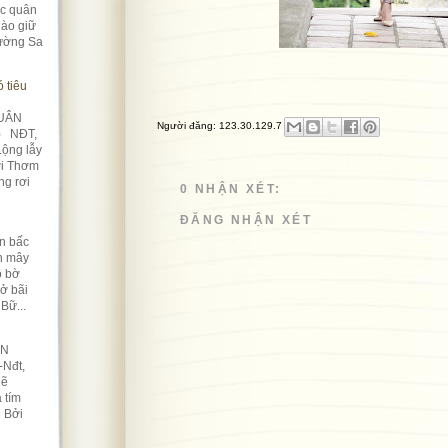
úc quân
ào giữ
rường Sa
 tiêu
UÂN
Người đăng:
123.30.129.7
) NĐT,
Lộng lẫy
ời Thơm
ng rơi
0 NHẬN XÉT:
ĐĂNG NHẬN XÉT
n bấc
àn mây
ô bờ
Nở bãi
Bữ...
ỀN
-Nđt,
lẽ
 tím
n Bởi