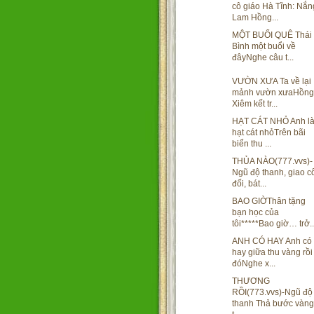
cô giáo Hà Tĩnh: Nắn
Lam Hồng...
MỘT BUỔI QUÊ Thái
Bình một buổi về
đâyNghe câu t...
VƯỜN XƯA Ta về lại
mảnh vườn xưaHồng
Xiêm kết tr...
HẠT CÁT NHỎ Anh l
hạt cát nhỏTrên bãi
biển thu ...
THỦA NÀO(777.vvs)-
Ngũ độ thanh, giao c
đối, bát...
BAO GIỜThân tặng
bạn học của
tôi*****Bao giờ… trở..
ANH CÓ HAY Anh có
hay giữa thu vàng rồi
đóNghe x...
THƯƠNG
RỒI(773.vvs)-Ngũ độ
thanh Thả bước vàng