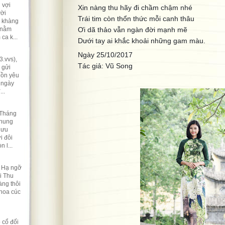
 vợi
Xin nàng thu hãy đi chầm chậm nhé
ười
Trái tim còn thổn thức mỗi canh thâu
ẽ khàng
 nằm
Ơi dã thảo vẫn ngàn đời mạnh mẽ
ca k...
Dưới tay ai khắc khoải những gam màu.
Ngày 25/10/2017
.vvs),
Tác giả: Vũ Song
 gửi
hồn yêu
 ngày
..
 Tháng
nhung
lưu
i đôi
 l...
t Hạ ngỡ
i Thu
ng thôi
 hoa cúc
 cổ đối