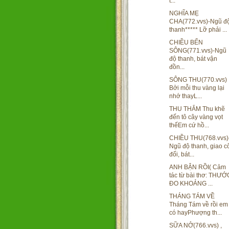
t...
NGHĨA MẸ
CHA(772.vvs)-Ngũ đ
thanh***** Lỡ phải ...
CHIỀU BẾN
SÔNG(771.vvs)-Ngũ
độ thanh, bát vận
đồn...
SÔNG THU(770.vvs)
Bởi mỗi thu vàng lại
nhớ thayL...
THU THẮM Thu khẽ
đến tô cây vàng vọt
thếEm cứ hồ...
CHIỀU THU(768.vvs)
Ngũ độ thanh, giao c
đối, bát...
ANH BẬN RỒI( Cảm
tác từ bài thơ: THƯỚ
ĐO KHOẢNG ...
THÁNG TÁM VỀ
Tháng Tám về rồi em
có hayPhượng th...
SỮA NỞ(766.vvs) ,