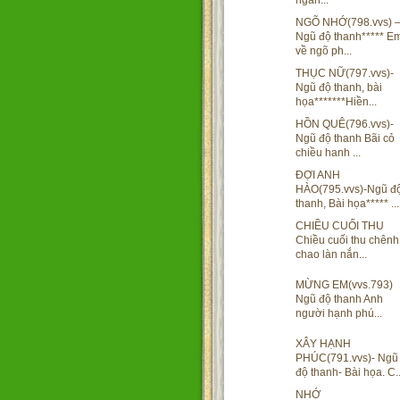
ngàn...
NGÕ NHỚ(798.vvs) 
Ngũ độ thanh***** E
về ngõ ph...
THỤC NỮ(797.vvs)-
Ngũ độ thanh, bài
họa*******Hiền...
HỒN QUÊ(796.vvs)-
Ngũ độ thanh Bãi cỏ
chiều hanh ...
ĐỢI ANH
HÀO(795.vvs)-Ngũ đ
thanh, Bài họa***** ...
CHIỀU CUỐI THU
Chiều cuối thu chênh
chao làn nắn...
MỪNG EM(vvs.793)
Ngũ độ thanh Anh
người hạnh phú...
XÂY HẠNH
PHÚC(791.vvs)- Ngũ
độ thanh- Bài họa. C..
NHỚ