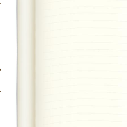
g
à
ổ
.