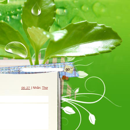
| Nhãn:
Thơ
06:27