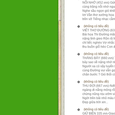
NỖI NHỚ (452.vvs) Gửi
cùng trăng nỗi nhớ ng
Nghe sầu ngọn gió kh
lơi Vần thơ xướng họa
trên vở Tiếng nhạc cầm 
(không có tiêu đề)
VIẾT THƠ ĐƯỜNG (633
Bài họa Thi Đường mãi
nặng tình gieo Rộn rã 
chỉ tiếc nghèo Vợ nhắc
thu buồn giỗ hẻo Con đ.
(không có tiêu đề)
THÁNG BẢY (660.vvs)
bảy sao về nặng nhớ 
Người xa có vậy luyến 
cùng Đường vui vẫn gợ
chân bước ? Gió thổi còn
(không có tiêu đề)
THU ĐỢI (667.vvs)-Nđ
ngàng đi nắng mỏng rồ
chừng nũng nịu ướm và
Ngời trên bãi nhỏ màu
Đẹp giữa trời xin...
(không có tiêu đề)
GIỮ BIỂN 335.vvs-Giao