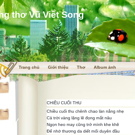
ng thơ Vũ Viết Song
Trang chủ
Giới thiệu
Thơ
Album ảnh
i
CHIỀU CUỐI THU
Chiều cuối thu chênh chao làn nắng nhẹ
Cả trời vàng lặng lẽ đọng mắt nâu
Ngọn heo may cũng trở mình khe khẽ
Để nhớ thương da diết mối duyên đầu