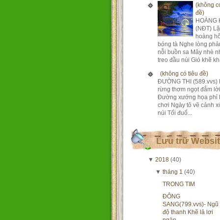
(không có
đề)
HOÀNG 
(NĐT) Lặ
hoàng h
bóng tà Nghe lòng phả
nỗi buồn sa Mây nhè n
treo đầu núi Gió khẽ khà
(không có tiêu đề)
ĐƯỜNG THI (589.vvs) 
rừng thơm ngọt đắm lờ
Đường xướng họa phỉ 
chơi Ngày tô vẽ cảnh xi
núi Tối đuổ...
Lưu trữ Websi
▼
2018
(40)
▼
tháng 1
(40)
TRONG TIM
ĐÔNG
SANG(799.vvs)- Ngũ
độ thanh Khẽ lả lơi