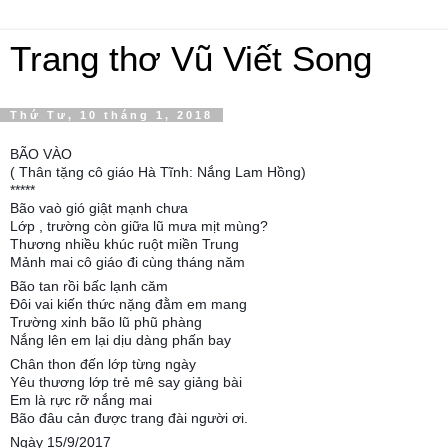
Trang thơ Vũ Viết Song
Thứ Tư, 10 tháng 1, 2018
BÃO VÀO
( Thân tặng cô giáo Hà Tĩnh: Nắng Lam Hồng)
*****
Bão vaò gió giật mạnh chưa
Lớp , trường còn giữa lũ mưa mịt mùng?
Thương nhiều khúc ruột miền Trung
Mảnh mai cô giáo đi cùng tháng năm
Bão tan rồi bấc lạnh căm
Đôi vai kiến thức nặng đằm em mang
Trường xinh bão lũ phũ phàng
Nắng lên em lại dịu dàng phấn bay
Chân thon đến lớp từng ngày
Yêu thương lớp trẻ mê say giảng bài
Em là rực rỡ nắng mai
Bão đâu cản được trang đài người ơi.
Ngày 15/9/2017