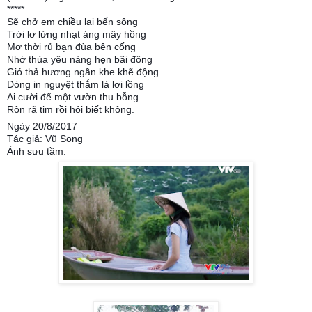
*****
Sẽ chở em chiều lại bến sông
Trời lơ lửng nhạt áng mây hồng
Mơ thời rủ bạn đùa bên cống
Nhớ thủa yêu nàng hẹn bãi đông
Gió thả hương ngần khe khẽ động
Dòng in nguyệt thắm lả lơi lồng
Ai cười để một vườn thu bỗng
Rộn rã tim rồi hỏi biết không.
Ngày 20/8/2017
Tác giả: Vũ Song
Ảnh sưu tầm.