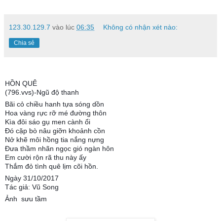
123.30.129.7
vào lúc
06:35
Không có nhận xét nào:
Chia sẻ
HỒN QUÊ
(796.vvs)-Ngũ độ thanh
Bãi cỏ chiều hanh tựa sóng dồn
Hoa vàng rực rỡ mé đường thôn
Kìa đôi sáo gụ men cành ổi
Đó cặp bò nâu giỡn khoảnh cồn
Nở khẽ môi hồng tia nắng nựng
Đưa thầm nhãn ngọc gió ngàn hôn
Em cười rộn rã thu này ấy
Thắm đỏ tình quê lịm cõi hồn.
Ngày 31/10/2017
Tác giả: Vũ Song
Ảnh sưu tầm