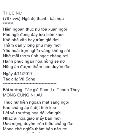
THỤC NỮ
(797.vvs)-Ngũ độ thanh, bài họa
*******
Hiền ngoan thục nữ tỏa xuân ngời
Phú ngữ đong đầy tựa biển khơi
Khẽ nhả vần bay trùm gió đợi
Thầm đan ý lộng phủ mây mời
Yêu hoài trọn nghĩa vàng không sứt
Nhớ mãi thơm tình ngọc chẳng rơi
Hạnh phúc ngàn hoa hồng sẽ nở
Nồng ân đượm thắm nẻo duyên đời.
Ngày 4/11/2017
Tác giả: Vũ Song
************************************
Bài xướng: Tác giả Phan Le Thanh Thuy
MONG CÙNG NHAU
Thục nữ hiền ngoan mặt sáng ngời
Bao chàng ấp ủ dệt tình khơi
Lời yêu xướng họa đôi vần gửi
Nhạc ái hoà giao mấy bản mời
Uớc mộng duyên tròn thêu chẳng đứt
Mong chờ nghĩa thắm bện nào rơi