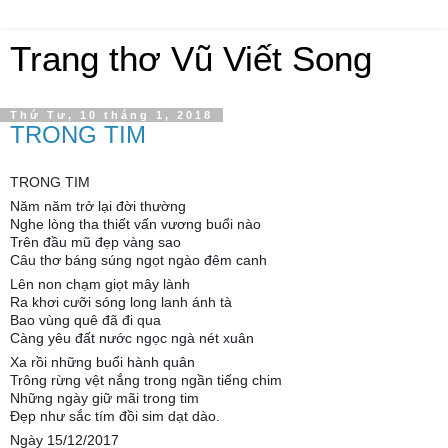
Trang thơ Vũ Viết Song
Thứ Tư, 10 tháng 1, 2018
TRONG TIM
TRONG TIM
Năm năm trở lại đời thường
Nghe lòng tha thiết vấn vương buổi nào
Trên đầu mũ đẹp vàng sao
Câu thơ báng súng ngọt ngào đêm canh
Lên non chạm giọt mây lành
Ra khơi cưỡi sóng long lanh ánh tà
Bao vùng quê đã đi qua
Càng yêu đất nước ngọc ngà nét xuân
Xa rồi những buổi hành quân
Trông rừng vệt nắng trong ngần tiếng chim
Những ngày giữ mãi trong tim
Đẹp như sắc tím đồi sim dạt dào.
Ngày 15/12/2017