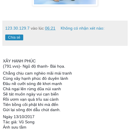
123.30.129.7
vào lúc
06:21
Không có nhận xét nào:
Chia sẻ
XÂY HẠNH PHÚC
(791.vvs)- Ngũ độ thanh- Bài họa.
Chẳng chịu cam nghèo mãi mái tranh
Cùng xây hạnh phúc đỏ duyên lành
Đâu nề cưỡi sóng đè khơi mạnh
Chả ngại lên rừng dũa núi xanh
Sẽ tát muôn ngày vui cạn biển
Rồi ươm vạn quả trĩu sai cành
Tiên bồng cõi phật khi mà đến
Gửi lại sông đời dẫu chút danh.
Ngày 13/10/2017
Tác giả: Vũ Song
Ảnh sưu tầm