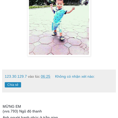
123.30.129.7
vào lúc
06:25
Không có nhận xét nào:
Chia sẻ
MỪNG EM
(vvs.793) Ngũ độ thanh
Anh người hạnh phúc ở trần gian