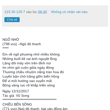
123.30.129.7
vào lúc
06:40
Không có nhận xét nào:
Chia sẻ
NGÕ NHỚ
(798.vvs) –Ngũ độ thanh
*****
Em về ngõ phượng nhớ nhiều không
Những buổi kề vai ánh nguyệt lồng
Lặng dõi mây vờn trên đỉnh núi
Im nhìn gió cuộn giữa ngày đông
Thương chiều nhuộm nắng tràn hoa đỏ
Luyến bận chờ trăng giỡn biển hồng
Để vị môi hường xao xuyến mãi
Bông vàng rực rỡ khắp triền sông
Ngày 12/11/2017
Tác giả: Vũ Song
********************************************
CHIỀU BẾN SÔNG
(771.vvs)-Ngũ độ thanh, bát vận đồng âm