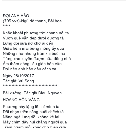
ĐỢI ANH HÀO
(795.vvs)-Ngũ độ thanh, Bài họa
*****
Khắc khoải phương trời chạnh nỗi ta
Vườn quê vẫn đẹp dưới dương tà
Lưng đồi sữa nở chờ ai đến
Giữa hẻm mai bừng mộng ấy qua
Những nhớ nhung tràn khi buổi hạ
Từng xao xuyến đượm bữa đông nhà
Âm thầm dáng liễu giòn bên cửa
Đợi nẻo anh hào dẫu cách xa.
Ngày 28/10/2017
Tác giả: Vũ Song
**************************************
Bài xướng: Tác giả Dieu Nguyen
HOÀNG HÔN VẮNG
Phương này lặng lẽ chỉ mình ta
Dõi nhạn triền sông buổi chếch tà
Nắng ngã lưng đồi không kẻ lại
Mây chìm dãy núi chẳng người qua
Trầm ngâm mỗi khắc chờ hiên cửa