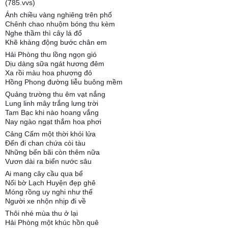
(785.vvs)
Ánh chiều vàng nghiêng trên phố
Chênh chao nhuộm bóng thu kèm
Nghe thầm thì cây lá đổ
Khẽ khàng động bước chân em
Hải Phòng thu lồng ngọn gió
Dịu dàng sữa ngát hương đêm
Xa rồi màu hoa phượng đỏ
Hồng Phong đường liễu buông mềm
Quảng trường thu êm vạt nắng
Lung linh mây trắng lưng trời
Tam Bạc khi nào hoang vắng
Nay ngào ngạt thắm hoa phơi
Cảng Cấm một thời khói lửa
Đến đi chan chứa còi tàu
Những bến bãi còn thêm nữa
Vươn dài ra biển nước sâu
Ai mang cây cầu qua bể
Nối bờ Lạch Huyện đẹp ghê
Móng rồng uy nghi như thế
Người xe nhộn nhịp đi về
Thôi nhé mùa thu ở lại
Hải Phòng một khúc hồn quê