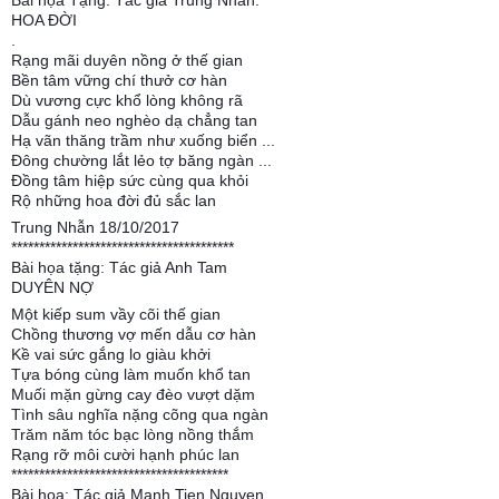
HOA ĐỜI
.
Rạng mãi duyên nồng ở thế gian
Bền tâm vững chí thưở cơ hàn
Dù vương cực khổ lòng không rã
Dẫu gánh neo nghèo dạ chẳng tan
Hạ vãn thăng trầm như xuống biển ...
Đông chường lắt lẻo tợ băng ngàn ...
Đồng tâm hiệp sức cùng qua khỏi
Rộ những hoa đời đủ sắc lan
Trung Nhẫn 18/10/2017
****************************************
Bài họa tặng: Tác giả Anh Tam
DUYÊN NỢ
Một kiếp sum vầy cõi thế gian
Chồng thương vợ mến dẫu cơ hàn
Kề vai sức gắng lo giàu khởi
Tựa bóng cùng làm muốn khổ tan
Muối mặn gừng cay đèo vượt dặm
Tình sâu nghĩa nặng cõng qua ngàn
Trăm năm tóc bạc lòng nồng thắm
Rạng rỡ môi cười hạnh phúc lan
***************************************
Bài họa: Tác giả Manh Tien Nguyen