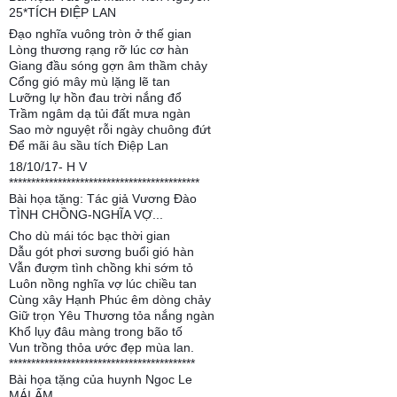
25*TÍCH ĐIỆP LAN
Đạo nghĩa vuông tròn ở thế gian
Lòng thương rạng rỡ lúc cơ hàn
Giang đầu sóng gợn âm thầm chảy
Cổng gió mây mù lặng lẽ tan
Lưỡng lự hồn đau trời nắng đổ
Trầm ngâm dạ tủi đất mưa ngàn
Sao mờ nguyệt rỗi ngày chuông đứt
Để mãi âu sầu tích Điệp Lan
18/10/17- H V
*******************************************
Bài họa tặng: Tác giả Vương Đào
TÌNH CHỒNG-NGHĨA VỢ...
Cho dù mái tóc bạc thời gian
Dẫu gót phơi sương buổi gió hàn
Vẫn đượm tình chồng khi sớm tỏ
Luôn nồng nghĩa vợ lúc chiều tan
Cùng xây Hạnh Phúc êm dòng chảy
Giữ trọn Yêu Thương tỏa nắng ngàn
Khổ lụy đâu màng trong bão tố
Vun trồng thỏa ước đẹp mùa lan.
******************************************
Bài họa tặng của huynh Ngoc Le
MÁI ẤM