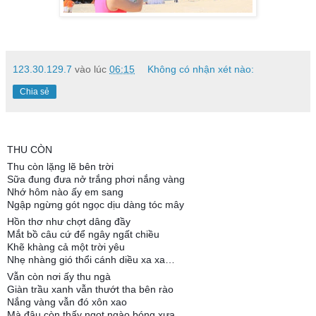
123.30.129.7
vào lúc
06:15
Không có nhận xét nào:
Chia sẻ
THU CÒN
Thu còn lặng lẽ bên trời
Sữa đung đưa nở trắng phơi nắng vàng
Nhớ hôm nào ấy em sang
Ngập ngừng gót ngọc dịu dàng tóc mây
Hồn thơ như chợt dâng đầy
Mắt bồ câu cứ để ngây ngất chiều
Khẽ khàng cả một trời yêu
Nhẹ nhàng gió thổi cánh diều xa xa…
Vẫn còn nơi ấy thu ngà
Giàn trầu xanh vẫn thướt tha bên rào
Nắng vàng vẫn đó xôn xao
Mà đâu còn thấy ngọt ngào bóng xưa...