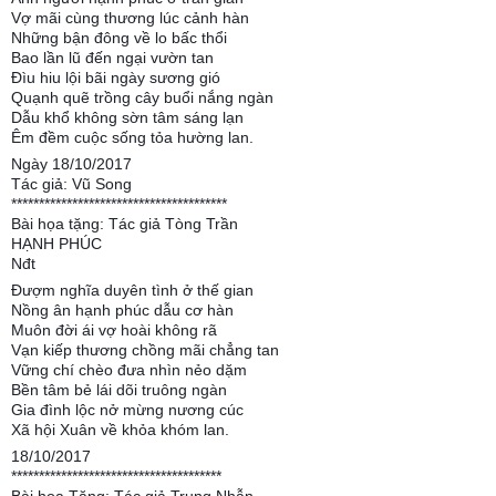
Vợ mãi cùng thương lúc cảnh hàn
Những bận đông về lo bấc thổi
Bao lần lũ đến ngại vườn tan
Đìu hiu lội bãi ngày sương gió
Quạnh quẽ trồng cây buổi nắng ngàn
Dẫu khổ không sờn tâm sáng lạn
Êm đềm cuộc sống tỏa hường lan.
Ngày 18/10/2017
Tác giả: Vũ Song
***************************************
Bài họa tặng: Tác giả Tòng Trần
HẠNH PHÚC
Nđt
Đượm nghĩa duyên tình ở thế gian
Nồng ân hạnh phúc dẫu cơ hàn
Muôn đời ái vợ hoài không rã
Vạn kiếp thương chồng mãi chẳng tan
Vững chí chèo đưa nhìn nẻo dặm
Bền tâm bẻ lái dõi truông ngàn
Gia đình lộc nở mừng nương cúc
Xã hội Xuân về khỏa khóm lan.
18/10/2017
**************************************
Bài họa Tặng: Tác giả Trung Nhẫn.