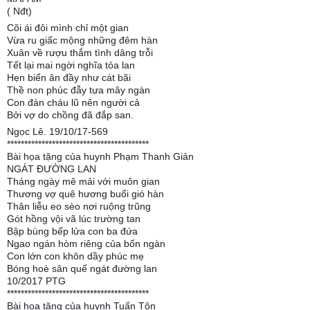
( Nđt)
Cõi ái đôi mình chỉ một gian
Vừa ru giấc mộng những đêm hàn
Xuân về rượu thắm tình dâng trỗi
Tết lại mai ngời nghĩa tỏa lan
Hẹn biển ân đầy như cát bãi
Thề non phúc đẫy tựa mây ngàn
Con đàn cháu lũ nên người cả
Bởi vợ do chồng đã đắp san.
Ngọc Lê. 19/10/17-569
*****************************************
Bài họa tặng của huynh Phạm Thanh Giản
NGÁT ĐƯỜNG LAN
Tháng ngày mê mải với muôn gian
Thương vợ quê hương buổi gió hàn
Thân liễu eo sèo nơi ruộng trũng
Gót hồng vội vã lúc trường tan
Bập bùng bếp lửa con ba đứa
Ngao ngán hòm riêng của bốn ngàn
Con lớn con khôn dầy phúc mẹ
Bóng hoè sân quế ngát đường lan
10/2017 PTG
*****************************************
Bài họa tặng của huynh Tuấn Tôn