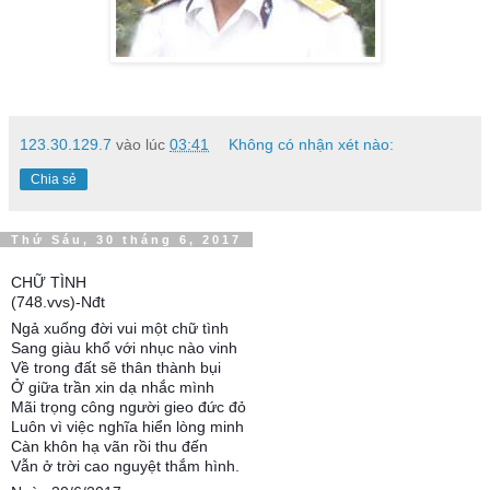
123.30.129.7
vào lúc
03:41
Không có nhận xét nào:
Chia sẻ
Thứ Sáu, 30 tháng 6, 2017
CHỮ TÌNH
(748.vvs)-Nđt
Ngả xuống đời vui một chữ tình
Sang giàu khổ với nhục nào vinh
Về trong đất sẽ thân thành bụi
Ở giữa trần xin dạ nhắc mình
Mãi trọng công người gieo đức đỏ
Luôn vì việc nghĩa hiển lòng minh
Càn khôn hạ vãn rồi thu đến
Vẫn ở trời cao nguyệt thắm hình.