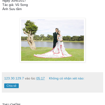
Ngày 30/6/2017
Tác giả: Vũ Song
Ảnh Sưu tầm
123.30.129.7
vào lúc
05:17
Không có nhận xét nào:
Chia sẻ
THU CHỚM