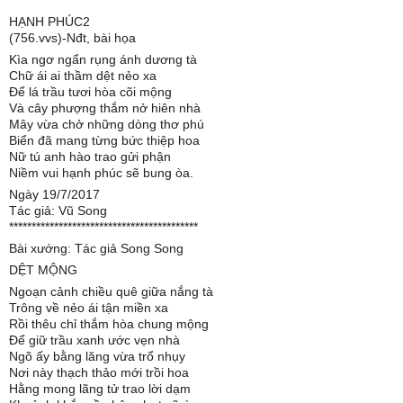
HẠNH PHÚC2
(756.vvs)-Nđt, bài họa
Kìa ngơ ngẩn rụng ánh dương tà
Chữ ái ai thầm dệt nẻo xa
Để lá trầu tươi hòa cõi mộng
Và cây phượng thắm nở hiên nhà
Mây vừa chở những dòng thơ phú
Biển đã mang từng bức thiệp hoa
Nữ tú anh hào trao gửi phận
Niềm vui hạnh phúc sẽ bung òa.
Ngày 19/7/2017
Tác giả: Vũ Song
******************************************
Bài xướng: Tác giả Song Song
DỆT MỘNG
Ngoạn cảnh chiều quê giữa nắng tà
Trông về nẻo ái tận miền xa
Rồi thêu chỉ thắm hòa chung mộng
Để giữ trầu xanh ước vẹn nhà
Ngõ ấy bằng lăng vừa trổ nhụy
Nơi này thạch thảo mới trồi hoa
Hằng mong lãng tử trao lời dạm