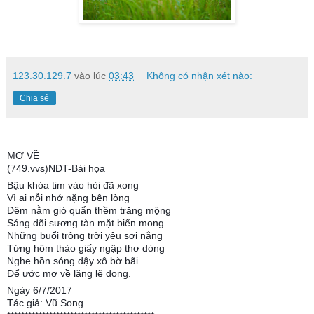
123.30.129.7
vào lúc
03:43
Không có nhận xét nào:
Chia sẻ
MƠ VỀ
(749.vvs)NĐT-Bài họa
Bậu khóa tim vào hỏi đã xong
Vì ai nỗi nhớ nặng bên lòng
Đêm nằm gió quẩn thềm trăng mộng
Sáng dõi sương tàn mặt biển mong
Những buổi trông trời yêu sợi nắng
Từng hôm thảo giấy ngập thơ dòng
Nghe hồn sóng dậy xô bờ bãi
Để ước mơ về lặng lẽ đong.
Ngày 6/7/2017
Tác giả: Vũ Song