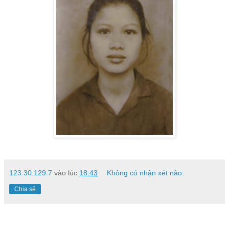
123.30.129.7
vào lúc
18:43
Không có nhận xét nào:
Chia sẻ