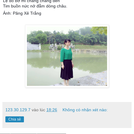
Lệ đổ bờ mi chàng chẳng đến
Tim buồn nức nở đẫm dòng châu.
Ảnh: Păng Xê Trắng
123.30.129.7
vào lúc
18:26
Không có nhận xét nào:
Chia sẻ