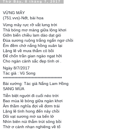
Thứ Bảy, 8 tháng 7, 2017
VỪNG MÂY
(751.vvs)-Nđt, bài họa
Vừng mây rực rỡ vắt lưng trời
Thả bóng mơ màng giữa lộng khơi
Giỡn biển chiều lam dào dạt gió
Đùa sương ruộng trắng ngẩn ngơ chồi
Êm đềm chở nắng hồng xuân lại
Lặng lẽ về mưa thắm cỏ bồi
Để chốn trần gian ngào ngạt hỡi
Cho ngàn cảnh sắc đẹp tình ơi .
Ngày 8/7/2017
Tác giả : Vũ Song
*****************************************
Bài xướng: Tác giả Nắng Lam Hồng
SANG MÙA
Tiễn biệt người đi cuối nẻo trời
Bao mùa lẻ bóng giữa ngàn khơi
Âm thầm nghĩa đợi về đơm trái
Lặng lẽ tình hong đến nảy chồi
Dõi vạt sương mờ sa bến lở
Nhìn biên núi thẳm trút sông bồi
Thờ ơ cánh nhạn nghiêng về tổ