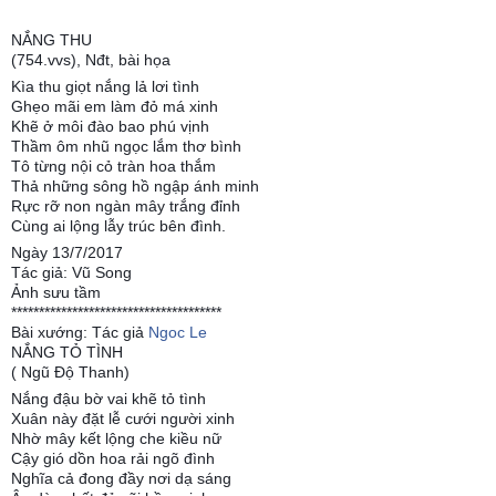
NẮNG THU
(754.vvs), Nđt, bài họa
Kìa thu giọt nắng lả lơi tình
Ghẹo mãi em làm đỏ má xinh
Khẽ ở môi đào bao phú vịnh
Thầm ôm nhũ ngọc lắm thơ bình
Tô từng nội cỏ tràn hoa thắm
Thả những sông hồ ngập ánh minh
Rực rỡ non ngàn mây trắng đỉnh
Cùng ai lộng lẫy trúc bên đình.
Ngày 13/7/2017
Tác giả: Vũ Song
Ảnh sưu tầm
**************************************
Bài xướng: Tác giả
Ngoc Le
NẮNG TỎ TÌNH
( Ngũ Độ Thanh)
Nắng đậu bờ vai khẽ tỏ tình
Xuân này đặt lễ cưới người xinh
Nhờ mây kết lộng che kiều nữ
Cậy gió dồn hoa rải ngõ đình
Nghĩa cả đong đầy nơi dạ sáng