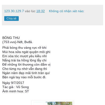
123.30.129.7
vào lúc
18:32
Không có nhận xét nào:
Chia sẻ
BÓNG THU
(753.vvs)-Nđt, Bvđâ.
Phải bóng thu vàng rực rỡ khi
Mùi hoa sữa ngát quyện môi ghì
Em xòa tóc mượt yêu kiều nhỉ
Nắng trải tia hồng lộng lẫy chi
Để những lời thương còn đắm vị
Cho từng nụ nhớ vẫn đang thì
Ngàn năm đẹp mãi tình trân quí
Bện ngả tay nào mỗi bước đi.
Ngày 9/7/2017
Tác giả : Vũ Song
Ảnh minh hoa: ST