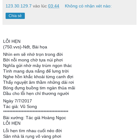
123.30.129.7
vào lúc
03:44
Không có nhận xét nào:
Chia sẻ
LỖI HẸN
(750.vvs)-Nđt, Bài họa
Nhìn em sẽ nhớ trọn trong đời
Bởi nỗi mong chờ tựa núi phơi
Nghĩa gửi nhờ mây trùm ngọn thác
Tình mang dựa nắng để lưng trời
Nghe hồn khắc khoải từng canh đợi
Thấy nguyệt âm thầm những dải rơi
Bóng đựng buồng tim ngàn thủa mãi
Dầu cho lỗi hẹn chỉ thương người
Ngày 7/7/2017
Tác giả: Vũ Song
******************************************
Bài xướng: Tác giả Hoàng Ngọc
LỖI HẸN
Lỗi hẹn tìm nhau cuối nẻo đời
Sân nhà lá rụng võ vàng phơi