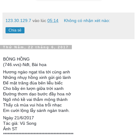
123.30.129.7
vào lúc
05:14
Không có nhận xét nào:
Chia sẻ
Thứ Năm, 22 tháng 6, 2017
BÓNG HỒNG
(746.vvs)-Nđt, Bài họa
Hương ngào ngạt tỏa tới cùng anh
Những nhụy hồng xinh gửi gió lành
Để mặt trăng đùa bên liễu biếc
Cho bầy én lượn giữa trời xanh
Đường thơm dạo bước đầy hoa nở
Ngõ nhỏ kề vai thắm mộng thành
Thấy cả mùa vui hòa trỗi nhạc
Em cười lộng lẫy sánh ngàn tranh.
Ngày 21/6/2017
Tác giả: Vũ Song
Ảnh ST
**********************************************