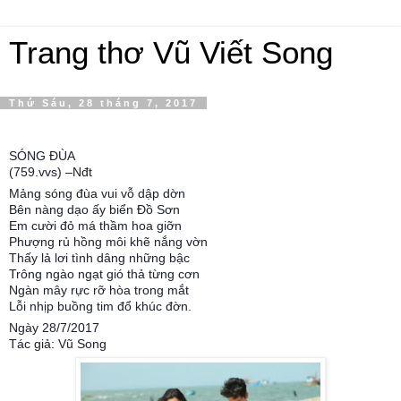
Trang thơ Vũ Viết Song
Thứ Sáu, 28 tháng 7, 2017
SÓNG ĐÙA
(759.vvs) –Nđt
Mảng sóng đùa vui vỗ dập dờn
Bên nàng dạo ấy biển Đồ Sơn
Em cười đỏ má thầm hoa giỡn
Phượng rủ hồng môi khẽ nắng vờn
Thấy lả lơi tình dâng những bậc
Trông ngào ngạt gió thả từng cơn
Ngàn mây rực rỡ hòa trong mắt
Lỗi nhịp buồng tim đổ khúc đờn.
Ngày 28/7/2017
Tác giả: Vũ Song