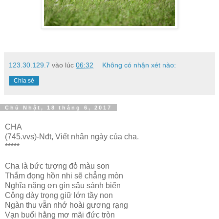
123.30.129.7
vào lúc
06:32
Không có nhận xét nào:
Chia sẻ
Chủ Nhật, 18 tháng 6, 2017
CHA
(745.vvs)-Nđt, Viết nhân ngày của cha.
*****
Cha là bức tượng đỏ màu son
Thắm đọng hồn nhi sẽ chẳng mòn
Nghĩa nặng ơn gìn sâu sánh biển
Công dày trọng giữ lớn tầy non
Ngàn thu vẫn nhớ hoài gương rạng
Vạn buổi hằng mơ mãi đức tròn