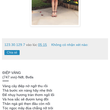
123.30.129.7
vào lúc
05:15
Không có nhận xét nào:
Chia sẻ
ĐIỆP VÀNG
(747.vvs)-Nđt, Bvđa
*****
Vàng cây điệp nở ngỡ thu rồi
Thả bước xin nàng hãy nhẹ thôi
Để nhụy hương tràn thơm ngõ lối
Và hoa sắc sẽ đượm lưng đồi
Thân ngà gió thẹn đâu còn nổi
Tóc ngọc mây đùa chẳng nỡ trôi