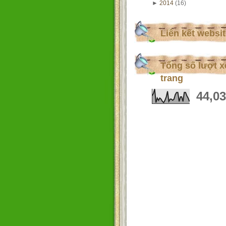
►
2014
(16)
Liên kết websi
Tổng số lượt 
trang
44,0