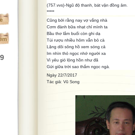
(757.vvs)-Ngũ độ thanh, bát vận đồng âm.
*****
te
Cũng bởi rằng nay vợ vắng nhà
Cơm đành bữa nhạt chỉ mình ta
Bầu thơ lắm buổi còn ghi dạ
xem
Túi rượu nhiều hôm vẫn bỏ cà
Lặng dõi sông hồ xem sóng cả
Im nhìn thỏ ngọc nhớ người xa
39
Vì yêu gió lộng hồn như đã
Gửi giữa trời sao thắm ngọc ngà.
Ngày 22/7/2017
Tác giả: Vũ Song