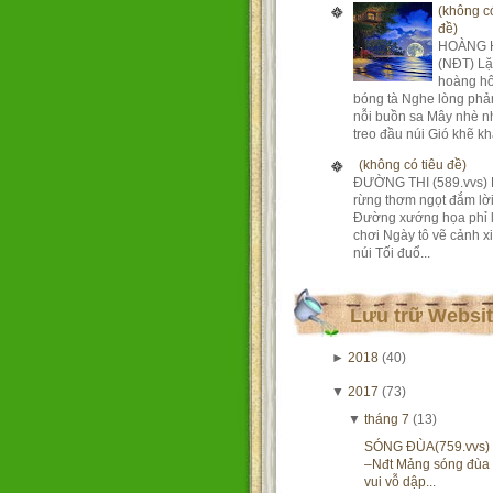
(không có
đề)
HOÀNG 
(NĐT) Lặ
hoàng h
bóng tà Nghe lòng phả
nỗi buồn sa Mây nhè n
treo đầu núi Gió khẽ khà
(không có tiêu đề)
ĐƯỜNG THI (589.vvs) 
rừng thơm ngọt đắm lờ
Đường xướng họa phỉ 
chơi Ngày tô vẽ cảnh xi
núi Tối đuổ...
Lưu trữ Websi
►
2018
(40)
▼
2017
(73)
▼
tháng 7
(13)
SÓNG ĐÙA(759.vvs)
–Nđt Mảng sóng đùa
vui vỗ dập...