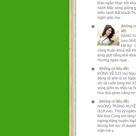
Đàn ngân nhạc trỗi kh
hành Mặc sóng giông g
biển xanh Bất khuất T
ngăn giặc mạ...
(không có
đề)
NÀNG X
(vvs-364
bát láy 
nàng Xuân khoả đất tr
từng giọt nắng khẽ khà
Hương ngào ngạt ...
(không có tiêu đề)
ĐÔNG VỀ 523.vvs Ngọ
đông về khẽ lả lơi Ng
vội vã cuốn lưng trời X
sóng giỡn du triều lại 
hoa đùa ghẹo nắng rơi 
(không có tiêu đề)
NGÓNG TRĂNG HUY
(618.vvs), Thủ vỹ ngâm
Bài họa Cùng em lặng 
ngóng trăng huyền Ngả
khung trời rực rỡ duyê
mặn mà y...