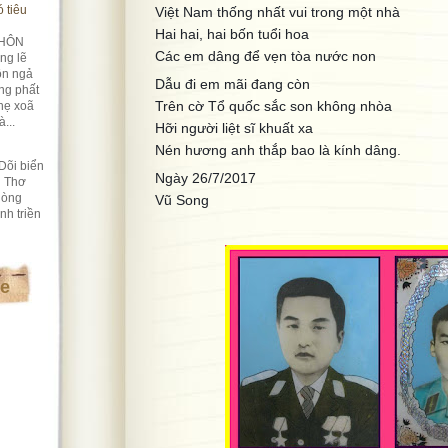
 tiêu
Việt Nam thống nhất vui trong một nhà
Hai hai, hai bốn tuổi hoa
HÔN
Các em dâng để vẹn tòa nước non
ng lẽ
ôn ngả
Dẫu đi em mãi đang còn
ng phất
Trên cờ Tổ quốc sắc son không nhòa
hẹ xoã
...
Hỡi người liệt sĩ khuất xa
Nén hương anh thắp bao là kính dâng.
Dõi biển
Ngày 26/7/2017
i Thơ
lòng
Vũ Song
nh triền
te