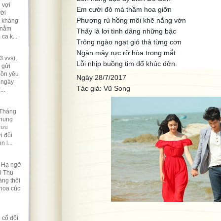
 vợi
Em cười đỏ má thầm hoa giỡn
ười
Phượng rủ hồng môi khẽ nắng vờn
ẽ khàng
 nằm
Thấy lả lơi tình dâng những bậc
ca k...
Trông ngào ngạt gió thả từng cơn
Ngàn mây rực rỡ hòa trong mắt
.vvs),
Lỗi nhịp buồng tim đổ khúc đờn.
 gửi
hồn yêu
Ngày 28/7/2017
 ngày
Tác giả: Vũ Song
..
 Tháng
nhung
lưu
i đôi
 l...
t Hạ ngỡ
i Thu
ng thôi
 hoa cúc
 cổ đối