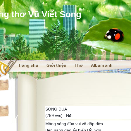
ng thơ Vũ Viết Song
Trang chủ
Giới thiệu
Thơ
Album ảnh
i
SÓNG ĐÙA
(759.vvs) –Nđt
Mảng sóng đùa vui vỗ dập dờn
Bên nàng dạo ấy biển Đồ Sơn