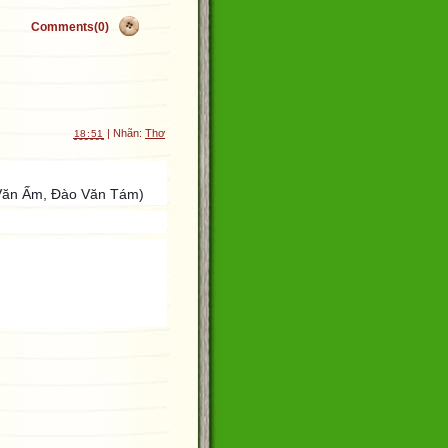
Comments(0)
| Nhãn:
Thơ
18:51
o Văn Ấm, Đào Văn Tám)