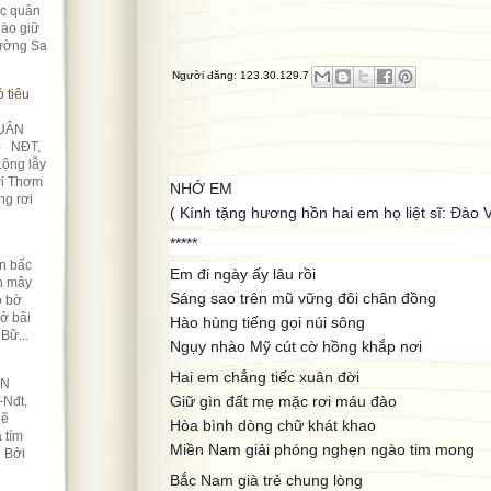
úc quân
ào giữ
rường Sa
Người đăng:
123.30.129.7
 tiêu
UÂN
) NĐT,
Lộng lẫy
ời Thơm
NHỚ EM
ng rơi
( Kính tặng hương hồn hai em họ liệt sĩ: Đà
*****
n bấc
Em đi ngày ấy lâu rồi
àn mây
Sáng sao trên mũ vững đôi chân đồng
ô bờ
Nở bãi
Hào hùng tiếng gọi núi sông
Bữ...
Ngụy nhào Mỹ cút cờ hồng khắp nơi
Hai em chẳng tiếc xuân đời
ỀN
Giữ gìn đất mẹ mặc rơi máu đào
-Nđt,
lẽ
Hòa bình dòng chữ khát khao
 tím
Miền Nam giải phóng nghẹn ngào tim mong
n Bởi
Bắc Nam già trẻ chung lòng