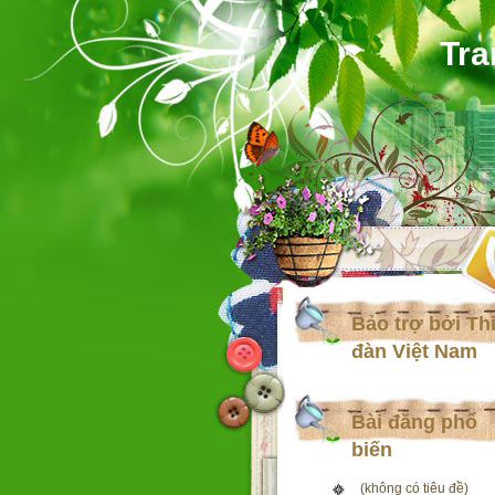
Tra
Bảo trợ bởi Th
đàn Việt Nam
Bài đăng phổ
biến
(không có tiêu đề)