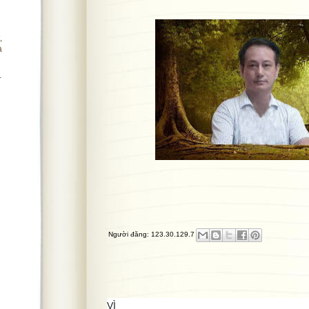
,
à
-
Người đăng:
123.30.129.7
VÌ