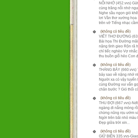
NỖI NHỚ (452.vvs) Gửi
cùng trăng nỗi nhớ ng
Nghe sầu ngọn gió kh
lơi Vần thơ xướng họa
trên vở Tiếng nhạc cầm 
(không có tiêu đề)
VIẾT THƠ ĐƯỜNG (633
Bài họa Thi Đường mãi
nặng tình gieo Rộn rã 
chỉ tiếc nghèo Vợ nhắc
thu buồn giỗ hẻo Con đ.
(không có tiêu đề)
THÁNG BẢY (660.vvs)
bảy sao về nặng nhớ 
Người xa có vậy luyến 
cùng Đường vui vẫn gợ
chân bước ? Gió thổi còn
(không có tiêu đề)
THU ĐỢI (667.vvs)-Nđ
ngàng đi nắng mỏng rồ
chừng nũng nịu ướm và
Ngời trên bãi nhỏ màu
Đẹp giữa trời xin...
(không có tiêu đề)
GIỮ BIỂN 335.vvs-Giao