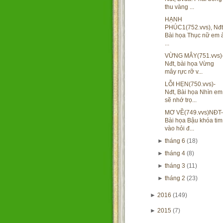
thu vàng ...
HẠNH
PHÚC1(752.vvs), Nđt
Bài họa Thục nữ em 
...
VỪNG MÂY(751.vvs)
Nđt, bài họa Vừng
mây rực rỡ v...
LỖI HẸN(750.vvs)-
Nđt, Bài họa Nhìn em
sẽ nhớ trọ...
MƠ VỀ(749.vvs)NĐT-
Bài họa Bậu khóa tim
vào hỏi đ...
►
tháng 6
(18)
►
tháng 4
(8)
►
tháng 3
(11)
►
tháng 2
(23)
►
2016
(149)
►
2015
(7)