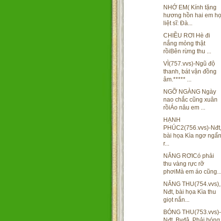
NHỚ EM( Kính tặng
hương hồn hai em h
liệt sĩ: Đà...
CHIỀU RƠI Hè đi
nắng mỏng thật
rồiBên rừng thu ...
VÌ(757.vvs)-Ngũ độ
thanh, bát vận đồng
âm.***** ...
NGỠ NGÀNG Ngày
nao chắc cũng xuân
rồiÁo nâu em ...
HẠNH
PHÚC2(756.vvs)-Nđt
bài họa Kìa ngơ ngẩ
r...
NẮNG RƠICó phải
thu vàng rực rỡ
phơiMà em áo cũng..
NẮNG THU(754.vvs),
Nđt, bài họa Kìa thu
giọt nắn...
BÓNG THU(753.vvs)-
Nđt, Bvđâ. Phải bóng