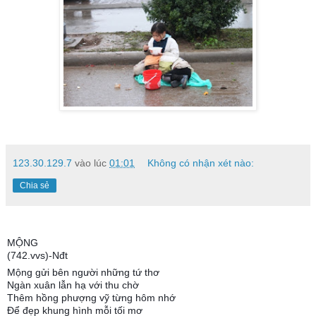
123.30.129.7
vào lúc
01:01
Không có nhận xét nào:
Chia sẻ
MỘNG
(742.vvs)-Nđt
Mộng gửi bên người những tứ thơ
Ngàn xuân lẫn hạ với thu chờ
Thêm hồng phượng vỹ từng hôm nhớ
Để đẹp khung hình mỗi tối mơ