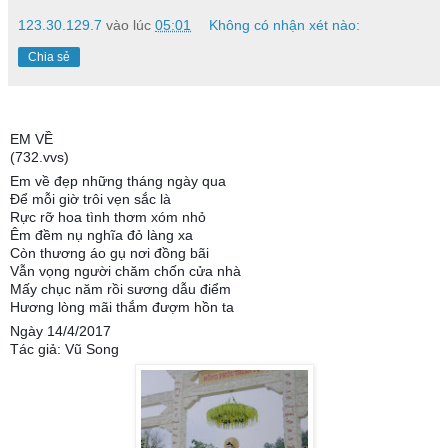
123.30.129.7
vào lúc
05:01
Không có nhận xét nào:
Chia sẻ
EM VỀ
(732.vvs)
Em về đẹp những tháng ngày qua
Để mỗi giờ trôi vẹn sắc là
Rực rỡ hoa tình thơm xóm nhỏ
Êm đềm nụ nghĩa đỏ làng xa
Còn thương áo gụ nơi đồng bãi
Vẫn vọng người chăm chốn cửa nhà
Mấy chục năm rồi sương dẫu điểm
Hương lòng mãi thắm đượm hồn ta
Ngày 14/4/2017
Tác giả: Vũ Song