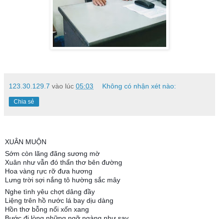
123.30.129.7
vào lúc
05:03
Không có nhận xét nào:
Chia sẻ
XUÂN MUỘN
Sớm còn lãng đãng sương mờ
Xuân như vẫn đó thẩn thơ bên đường
Hoa vàng rực rỡ đưa hương
Lưng trời sợi nắng tô hường sắc mây
Nghe tình yêu chợt dâng đầy
Liệng trên hồ nước lá bay dịu dàng
Hồn thơ bỗng nổi xốn xang
Bước đi lòng những ngỡ ngàng như say.