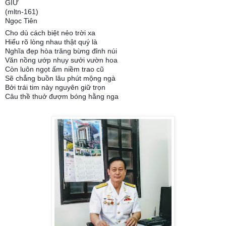
GIỮ
(mltn-161)
Ngọc Tiên
Cho dù cách biệt nẻo trời xa
Hiểu rõ lòng nhau thật quý là
Nghĩa đẹp hòa trăng bừng đỉnh núi
Văn nồng ướp nhụy sưởi vườn hoa
Còn luôn ngọt ấm niềm trao cũ
Sẽ chẳng buồn lâu phút mộng ngà
Bởi trái tim này nguyên giữ trọn
Câu thề thuở đượm bóng hằng nga