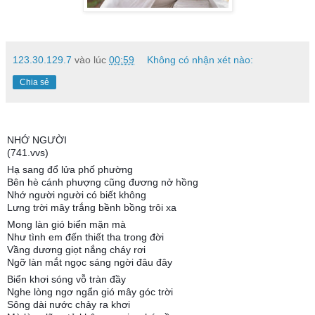
123.30.129.7
vào lúc
00:59
Không có nhận xét nào:
Chia sẻ
NHỚ NGƯỜI
(741.vvs)
Hạ sang đổ lửa phố phường
Bên hè cánh phượng cũng đương nở hồng
Nhớ người người có biết không
Lưng trời mây trắng bềnh bồng trôi xa
Mong làn gió biển mặn mà
Như tình em đến thiết tha trong đời
Vầng dương giọt nắng cháy rơi
Ngỡ làn mắt ngọc sáng ngời đâu đây
Biển khơi sóng vỗ tràn đầy
Nghe lòng ngơ ngẩn gió mây góc trời
Sông dài nước chảy ra khơi