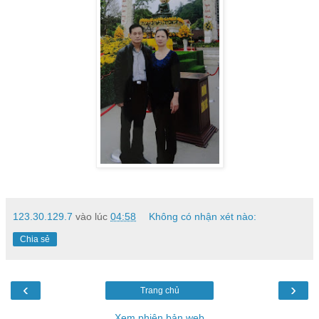
123.30.129.7
vào lúc
04:58
Không có nhận xét nào:
Chia sẻ
‹
›
Trang chủ
Xem phiên bản web