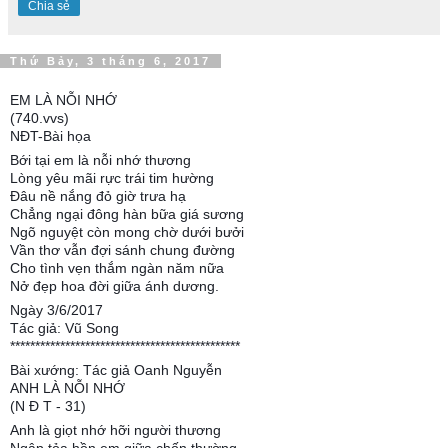
Chia sẻ
Thứ Bảy, 3 tháng 6, 2017
EM LÀ NỖI NHỚ
(740.vvs)
NĐT-Bài họa
Bới tại em là nỗi nhớ thương
Lòng yêu mãi rực trái tim hường
Đâu nề nắng đỏ giờ trưa hạ
Chẳng ngại đông hàn bữa giá sương
Ngõ nguyệt còn mong chờ dưới bưởi
Vần thơ vẫn đợi sánh chung đường
Cho tình vẹn thắm ngàn năm nữa
Nở đẹp hoa đời giữa ánh dương.
Ngày 3/6/2017
Tác giả: Vũ Song
**********************************************
Bài xướng: Tác giả Oanh Nguyễn
ANH LÀ NỖI NHỚ
(N Đ T - 31)
Anh là giọt nhớ hỡi người thương
Ngập tỏa hồn em giữa chốn thường