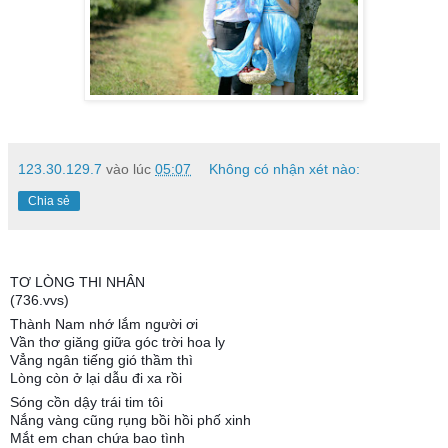
123.30.129.7
vào lúc
05:07
Không có nhận xét nào:
Chia sẻ
TƠ LÒNG THI NHÂN
(736.vvs)
Thành Nam nhớ lắm người ơi
Vần thơ giăng giữa góc trời hoa ly
Vẳng ngân tiếng gió thầm thì
Lòng còn ở lại dẫu đi xa rồi
Sóng cồn dậy trái tim tôi
Nắng vàng cũng rụng bồi hồi phố xinh
Mắt em chan chứa bao tình