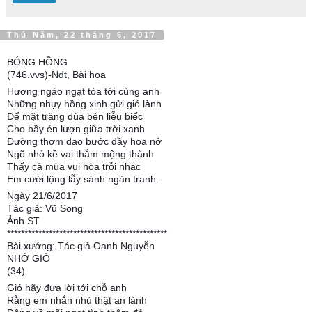
Thứ Năm, 22 tháng 6, 2017
BÓNG HỒNG
(746.vvs)-Nđt, Bài họa
Hương ngào ngạt tỏa tới cùng anh
Những nhụy hồng xinh gửi gió lành
Để mặt trăng đùa bên liễu biếc
Cho bầy én lượn giữa trời xanh
Đường thơm dạo bước đầy hoa nở
Ngõ nhỏ kề vai thắm mộng thành
Thấy cả mùa vui hòa trỗi nhạc
Em cười lộng lẫy sánh ngàn tranh.
Ngày 21/6/2017
Tác giả: Vũ Song
Ảnh ST
**********************************************
Bài xướng: Tác giả Oanh Nguyễn
NHỜ GIÓ
(34)
Gió hãy đưa lời tới chỗ anh
Rằng em nhắn nhủ thật an lành