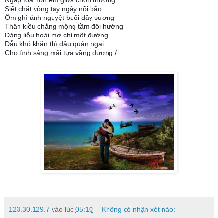
Siết chặt vòng tay ngày nổi bão
Ôm ghì ánh nguyệt buổi đầy sương
Thân kiều chẳng mộng tầm đôi hướng
Dáng liễu hoài mơ chỉ một đường
Dẫu khó khăn thì đâu quản ngại
Cho tình sáng mãi tựa vầng dương./.
123.30.129.7
vào lúc
05:10
Không có nhận xét nào: