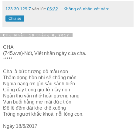
123.30.129.7
vào lúc
06:32
Không có nhận xét nào:
Chia sẻ
Chủ Nhật, 18 tháng 6, 2017
CHA
(745.vvs)-Nđt, Viết nhân ngày của cha.
*****
Cha là bức tượng đỏ màu son
Thắm đọng hồn nhi sẽ chẳng mòn
Nghĩa nặng ơn gìn sâu sánh biển
Công dày trọng giữ lớn tầy non
Ngàn thu vẫn nhớ hoài gương rạng
Vạn buổi hằng mơ mãi đức tròn
Để lệ đêm dài khe khẽ xuống
Trông người khắc khoải nỗi lòng con.
Ngày 18/6/2017