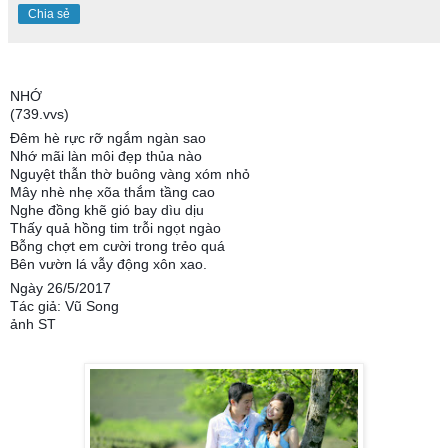
Chia sẻ
NHỚ
(739.vvs)
Đêm hè rực rỡ ngắm ngàn sao
Nhớ mãi làn môi đẹp thủa nào
Nguyệt thẫn thờ buông vàng xóm nhỏ
Mây nhè nhẹ xõa thắm tầng cao
Nghe đồng khẽ gió bay dìu dịu
Thấy quả hồng tim trỗi ngọt ngào
Bỗng chợt em cười trong trẻo quá
Bên vườn lá vẫy động xôn xao.
Ngày 26/5/2017
Tác giả: Vũ Song
ảnh ST