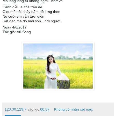
Mà lòng lãng tử không ngơi…nhớ về
Cánh diều ai thả trên đê
Giọt mồ hôi chảy dầm dề lưng thon
Nụ cười em vẫn tươi giòn
Dạt dào má đỏ môi son…hỡi người.
Ngày 4/6/2017
Tác giả: Vũ Song
123.30.129.7
vào lúc
00:57
Không có nhận xét nào: