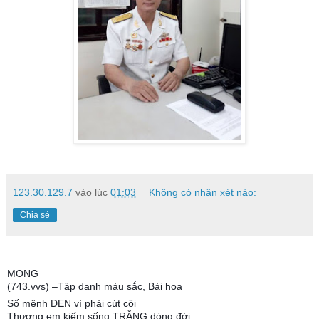
123.30.129.7
vào lúc
01:03
Không có nhận xét nào:
Chia sẻ
MONG
(743.vvs) –Tập danh màu sắc, Bài họa
Số mệnh ĐEN vì phải cút côi
Thương em kiếm sống TRẮNG dòng đời