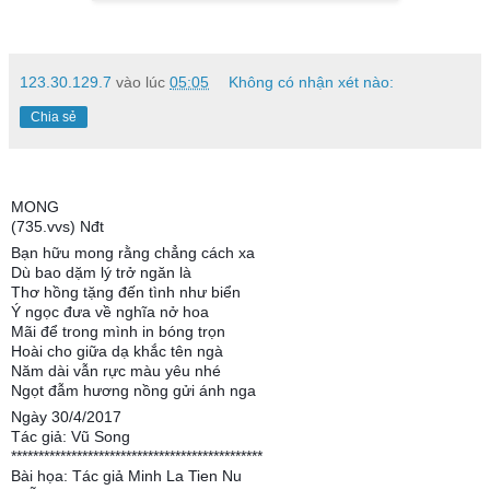
123.30.129.7
vào lúc
05:05
Không có nhận xét nào:
Chia sẻ
MONG
(735.vvs) Nđt
Bạn hữu mong rằng chẳng cách xa
Dù bao dặm lý trở ngăn là
Thơ hồng tặng đến tình như biển
Ý ngọc đưa về nghĩa nở hoa
Mãi để trong mình in bóng trọn
Hoài cho giữa dạ khắc tên ngà
Năm dài vẫn rực màu yêu nhé
Ngọt đẫm hương nồng gửi ánh nga
Ngày 30/4/2017
Tác giả: Vũ Song
**********************************************
Bài họa: Tác giả Minh La Tien Nu