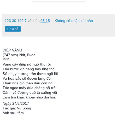
123.30.129.7
vào lúc
05:15
Không có nhận xét nào:
Chia sẻ
ĐIỆP VÀNG
(747.vvs)-Nđt, Bvđa
*****
Vàng cây điệp nở ngỡ thu rồi
Thả bước xin nàng hãy nhẹ thôi
Để nhụy hương tràn thơm ngõ lối
Và hoa sắc sẽ đượm lưng đồi
Thân ngà gió thẹn đâu còn nổi
Tóc ngọc mây đùa chẳng nỡ trôi
Cảnh vẽ đường quê tà xuống vội
Làm tim khắc khoải nhịp đôi hồi.
Ngày 24/6/2017
Tác giả: Vũ Song
Ảnh sưu tầm