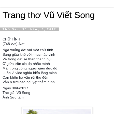
Trang thơ Vũ Viết Song
Thứ Sáu, 30 tháng 6, 2017
CHỮ TÌNH
(748.vvs)-Nđt
Ngả xuống đời vui một chữ tình
Sang giàu khổ với nhục nào vinh
Về trong đất sẽ thân thành bụi
Ở giữa trần xin dạ nhắc mình
Mãi trọng công người gieo đức đỏ
Luôn vì việc nghĩa hiển lòng minh
Càn khôn hạ vãn rồi thu đến
Vẫn ở trời cao nguyệt thắm hình.
Ngày 30/6/2017
Tác giả: Vũ Song
Ảnh Sưu tầm