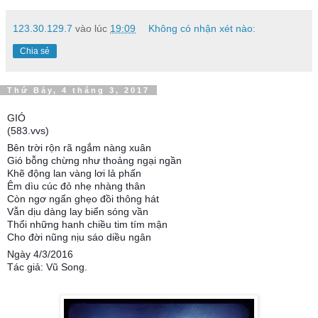
123.30.129.7
vào lúc
19:09
Không có nhận xét nào:
Chia sẻ
Thứ Bảy, 4 tháng 3, 2017
GIÓ
(583.vvs)
Bên trời rộn rã ngắm nàng xuân
Gió bỗng chừng như thoảng ngại ngần
Khẽ động lan vàng lơi lả phấn
Êm dìu cúc đỏ nhẹ nhàng thân
Còn ngơ ngẩn ghẹo đồi thông hát
Vẫn dịu dàng lay biển sóng vần
Thổi những hanh chiều tim tím mận
Cho đời nũng nịu sáo diều ngân
Ngày 4/3/2016
Tác giả: Vũ Song.