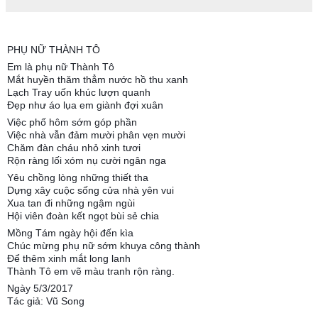
PHỤ NỮ THÀNH TÔ
Em là phụ nữ Thành Tô
Mắt huyền thăm thẳm nước hồ thu xanh
Lạch Tray uốn khúc lượn quanh
Đẹp như áo lụa em giành đợi xuân
Việc phố hôm sớm góp phần
Việc nhà vẫn đảm mười phân vẹn mười
Chăm đàn cháu nhỏ xinh tươi
Rộn ràng lối xóm nụ cười ngân nga
Yêu chồng lòng những thiết tha
Dựng xây cuộc sống cửa nhà yên vui
Xua tan đi những ngậm ngùi
Hội viên đoàn kết ngọt bùi sẻ chia
Mồng Tám ngày hội đến kìa
Chúc mừng phụ nữ sớm khuya công thành
Để thêm xinh mắt long lanh
Thành Tô em vẽ màu tranh rộn ràng.
Ngày 5/3/2017
Tác giả: Vũ Song