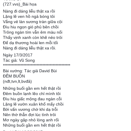
(727.vvs)_Bài họa
Nàng đi dáng liễu thật xa rồi
Lặng lẽ ven hồ ngả bóng tôi
Vắng vẻ làn sương tràn giữa cội
Đìu hiu ngọn gió phủ bên chồi
Trông ngàn tím vẫn êm màu nổi
Thấy vịnh xanh còn khẽ nẻo trôi
Để dạ thương hoài len mỗi tối
Nàng đi dáng liễu thật xa rồi.
Ngày 17/3/2017
Tác giả: Vũ Song
**********************************************
Bài xướng: Tác giả David Bùi
ĐÊM BUỒN
(nđt,tvn,lt,bvđâ)
Những buổi gần em hết thật rồi
Đêm buồn lạnh lẽo chỉ mình tôi
Đìu hiu giấc mộng đau ngàn cỗi
Lặng lẽ vườn xuân khổ mấy chồi
Bởi vấn vương chờ khi dạ trỗi
Nên thờ thẫn đợi lúc tình trôi
Mơ ngày gặp nhỏ lòng anh rối
Những buổi gần em hết thật rồi