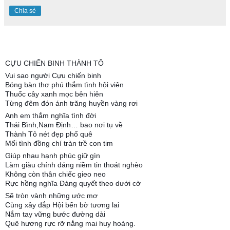
Chia sẻ
CỰU CHIẾN BINH THÀNH TÔ
Vui sao người Cựu chiến binh
Bóng bàn thơ phú thắm tình hội viên
Thuốc cây xanh mọc bên hiên
Từng đêm đón ánh trăng huyền vàng rơi
Anh em thắm nghĩa tình đời
Thái Bình,Nam Định… bao nơi tụ về
Thành Tô nét đẹp phố quê
Mối tình đồng chí tràn trề con tim
Giúp nhau hạnh phúc giữ gìn
Làm giàu chính đáng niềm tin thoát nghèo
Không còn thân chiếc gieo neo
Rực hồng nghĩa Đảng quyết theo dưới cờ
Sẽ tròn vành những ước mơ
Cùng xây đắp Hội bến bờ tương lai
Nắm tay vững bước đường dài
Quê hương rực rỡ nắng mai huy hoàng.