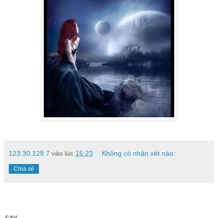
123.30.129.7
vào lúc
15:23
Không có nhận xét nào:
Chia sẻ