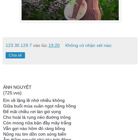
123.30.129.7
vào lúc
19:20
Không có nhận xét nào:
Chia sẻ
ÁNH NGUYỆT
(725.vvs)
Em về lặng lẽ nhớ nhiều không
Giữa buổi mùa xuân ngọt nắng hồng
Để mãi chiều rơi làn gió vọng
Cho hoài lá rụng nẻo đường trông
Còn mong nữa bận đầy mây trắng
Vẫn gợi nào hôm đỏ ráng bồng
Nũng nịu tim dồn cơn sóng biển
Âm thầm nguyệt nhú tỏa trời đông.