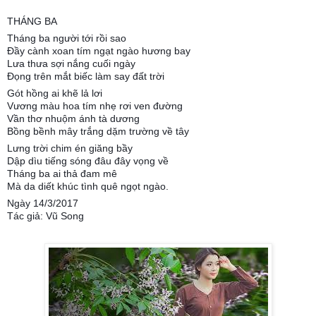
THÁNG BA
Tháng ba người tới rồi sao
Đầy cành xoan tím ngạt ngào hương bay
Lưa thưa sợi nắng cuối ngày
Đọng trên mắt biếc làm say đất trời
Gót hồng ai khẽ lả lơi
Vương màu hoa tím nhẹ rơi ven đường
Vần thơ nhuộm ánh tà dương
Bồng bềnh mây trắng dặm trường về tây
Lưng trời chim én giăng bầy
Dập dìu tiếng sóng đâu đây vọng về
Tháng ba ai thả đam mê
Mà da diết khúc tình quê ngọt ngào.
Ngày 14/3/2017
Tác giả: Vũ Song