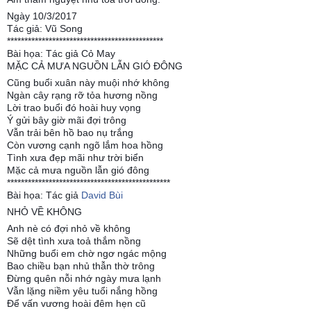
Ngày 10/3/2017
Tác giả: Vũ Song
*********************************************
Bài họa: Tác giả Cỏ May
MẶC CẢ MƯA NGUỒN LẪN GIÓ ĐÔNG
Cũng buổi xuân này muội nhớ không
Ngàn cây rạng rỡ tỏa hương nồng
Lời trao buổi đó hoài huy vọng
Ý gửi bây giờ mãi đợi trông
Vẫn trải bên hồ bao nụ trắng
Còn vương cạnh ngõ lắm hoa hồng
Tình xưa đẹp mãi như trời biển
Mặc cả mưa nguồn lẫn gió đông
***********************************************
Bài họa: Tác giả
David Bùi
NHỎ VỀ KHÔNG
Anh nè có đợi nhỏ về không
Sẽ dệt tình xưa toả thắm nồng
Những buổi em chờ ngơ ngác mộng
Bao chiều bạn nhủ thẫn thờ trông
Đừng quên nỗi nhớ ngày mưa lạnh
Vẫn lặng niềm yêu tuổi nắng hồng
Để vấn vương hoài đêm hẹn cũ