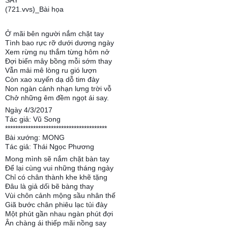
SAY
(721.vvs)_Bài họa
Ở mãi bên người nắm chặt tay
Tình bao rực rỡ dưới dương ngày
Xem rừng nụ thắm từng hôm nở
Đợi biển mây bồng mỗi sớm thay
Vẫn mải mê lòng ru gió lượn
Còn xao xuyến dạ dỗ tim đày
Non ngàn cánh nhạn lưng trời vỗ
Chở những êm đềm ngọt ái say.
Ngày 4/3/2017
Tác giả: Vũ Song
****************************************
Bài xướng: MONG
Tác giả: Thái Ngọc Phương
Mong mình sẽ nắm chặt bàn tay
Để lại cùng vui những tháng ngày
Chỉ có chân thành khe khẽ tặng
Đâu là giả dối bẽ bàng thay
Vùi chôn cảnh mộng sầu nhân thế
Giã bước chân phiêu lạc tủi đày
Một phút gần nhau ngàn phút đợi
Ân chàng ái thiếp mãi nồng say