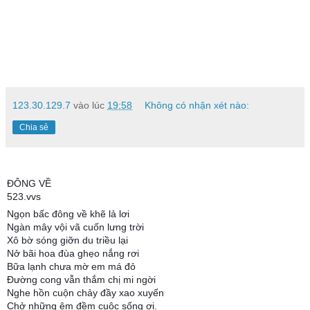
123.30.129.7
vào lúc
19:58
Không có nhận xét nào:
Chia sẻ
ĐÔNG VỀ
523.vvs
Ngọn bấc đông về khẽ lả lơi
Ngàn mây vội vã cuốn lưng trời
Xô bờ sóng giỡn du triều lại
Nở bãi hoa đùa ghẹo nắng rơi
Bữa lạnh chưa mờ em má đỏ
Đường cong vẫn thắm chị mi ngời
Nghe hồn cuộn chảy đầy xao xuyến
Chở những êm đềm cuộc sống ơi.