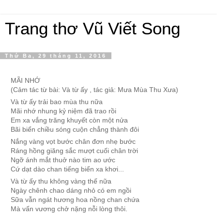
Trang thơ Vũ Viết Song
Thứ Ba, 29 tháng 11, 2016
MÃI NHỚ
(Cảm tác từ bài: Và từ ấy , tác giả: Mưa Mùa Thu Xưa)
Và từ ấy trải bao mùa thu nữa
Mãi nhớ nhung kỷ niệm đã trao rồi
Em xa vắng trăng khuyết còn một nửa
Bãi biển chiều sóng cuộn chẳng thành đôi
Nắng vàng vọt bước chân đơn nhẹ bước
Ráng hồng giăng sắc mượt cuối chân trời
Ngỡ ánh mắt thuở nào tim ao ước
Cứ dạt dào chan tiếng biển xa khơi...
Và từ ấy thu không vàng thế nữa
Ngày chênh chao dáng nhỏ có em ngồi
Sữa vẫn ngát hương hoa nồng chan chứa
Mà vấn vương chở nặng nỗi lòng thôi.