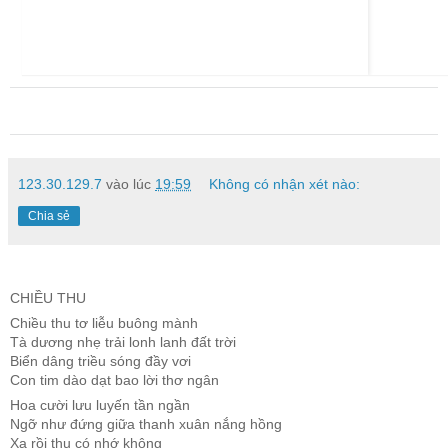
123.30.129.7
vào lúc
19:59
Không có nhận xét nào:
Chia sẻ
CHIỀU THU
Chiều thu tơ liễu buông mành
Tà dương nhẹ trải lonh lanh đất trời
Biển dâng triều sóng đầy vơi
Con tim dào dạt bao lời thơ ngân
Hoa cười lưu luyến tần ngần
Ngỡ như đứng giữa thanh xuân nắng hồng
Xa rồi thu có nhớ không