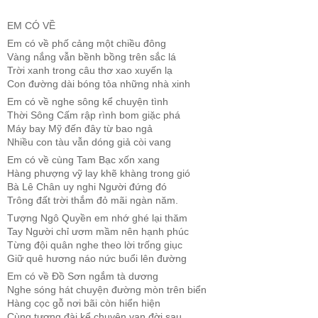
EM CÓ VỀ
Em có về phố cảng một chiều đông
Vàng nắng vẫn bềnh bồng trên sắc lá
Trời xanh trong câu thơ xao xuyến lạ
Con đường dài bóng tỏa những nhà xinh
Em có về nghe sông kể chuyện tình
Thời Sông Cấm rập rình bom giặc phá
Máy bay Mỹ đến đây từ bao ngả
Nhiều con tàu vẫn dóng giả còi vang
Em có về cùng Tam Bạc xốn xang
Hàng phượng vỹ lay khẽ khàng trong gió
Bà Lê Chân uy nghi Người đứng đó
Trông đất trời thắm đỏ mãi ngàn năm.
Tượng Ngô Quyền em nhớ ghé lại thăm
Tay Người chỉ ươm mầm nên hạnh phúc
Từng đội quân nghe theo lời trống giục
Giữ quê hương náo nức buổi lên đường
Em có về Đồ Sơn ngắm tà dương
Nghe sóng hát chuyện đường mòn trên biển
Hàng cọc gỗ nơi bãi còn hiển hiện
Cùng tượng đài kể chuyện vạn đời sau