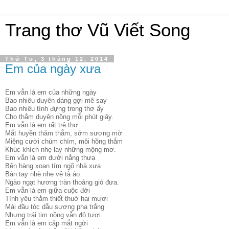
Trang thơ Vũ Viết Song
Thứ Tư, 3 tháng 12, 2014
Em của ngày xưa
Em vẫn là em của những ngày
Bao nhiêu duyên dáng gợi mê say
Bao nhiêu tình đựng trong thơ ấy
Cho thắm duyên nồng mỗi phút giây.
Em vẫn là em rất trẻ thơ
Mắt huyền thăm thẳm, sớm sương mờ
Miệng cười chúm chím, môi hồng thắm
Khúc khích nhẹ lay những mộng mơ.
Em vẫn là em dưới nắng thưa
Bên hàng xoan tím ngõ nhà xưa
Bàn tay nhè nhẹ vê tà áo
Ngào ngạt hương tràn thoảng gió đưa.
Em vẫn là em giữa cuộc đời
Tình yêu thắm thiết thuở hai mươi
Mái đầu tóc dẫu sương pha trắng
Nhưng trái tim nồng vẫn đỏ tươi.
Em vẫn là em cặp mắt ngời