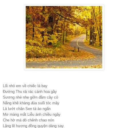
Lối nhỏ em về chiếc lá bay
Đường Thu rải rác cánh hoa gầy
Sương nhè nhẹ giỡn đầm cây cỏ
Nắng khẽ khàng đùa suối tóc mây
Lả lướt chân Sen tà áo ngẩn
Mơ màng mắt Liễu ánh chiều ngây
Che hờ má đỏ chênh chao nón
Lặng lẽ hương đồng quyện dáng say.