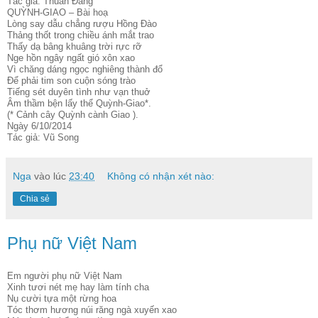
Tác giả: Thuan Đăng
QUỲNH-GIAO – Bài hoạ
Lòng say dẫu chẳng rượu Hồng Đào
Thảng thốt trong chiều ánh mắt trao
Thấy dạ bâng khuâng trời rực rỡ
Nge hồn ngây ngất gió xôn xao
Vì chăng dáng ngọc nghiêng thành đổ
Để phải tim son cuộn sóng trào
Tiếng sét duyên tình như vạn thuở
Âm thầm bện lấy thể Quỳnh-Giao*.
(* Cảnh cây Quỳnh cành Giao ).
Ngày 6/10/2014
Tác giả: Vũ Song
Nga
vào lúc
23:40
Không có nhận xét nào:
Chia sẻ
Phụ nữ Việt Nam
Em người phụ nữ Việt Nam
Xinh tươi nét mẹ hay làm tính cha
Nụ cười tựa một rừng hoa
Tóc thơm hương núi răng ngà xuyến xao