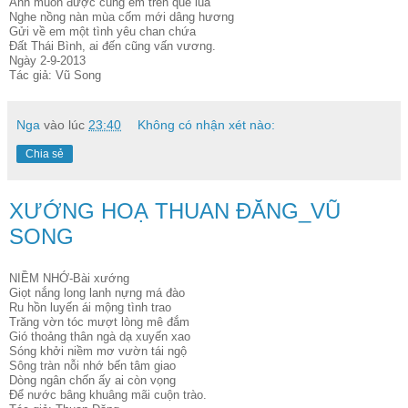
Anh muốn được cùng em trên quê lúa
Nghe nồng nàn mùa cốm mới dâng hương
Gửi về em một tình yêu chan chứa
Đất Thái Bình, ai đến cũng vấn vương.
Ngày 2-9-2013
Tác giả: Vũ Song
Nga
vào lúc
23:40
Không có nhận xét nào:
Chia sẻ
XƯỚNG HOẠ THUAN ĐĂNG_VŨ
SONG
NIỀM NHỚ-Bài xướng
Giọt nắng long lanh nựng má đào
Ru hồn luyến ái mộng tình trao
Trăng vờn tóc mượt lòng mê đắm
Gió thoảng thân ngà dạ xuyến xao
Sóng khởi niềm mơ vườn tái ngộ
Sông tràn nỗi nhớ bến tâm giao
Dòng ngân chốn ấy ai còn vọng
Để nước bâng khuâng mãi cuộn trào.