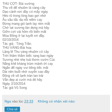
THU CỢT- Bài xướng
Thu về để nhuộm lá vàng cây
Dạo cảnh nơi đây có mấy ngày
Héo rũ trong lòng bao gợi nhớ
Âu sầu tấc dạ nỗi niềm cay
Đừng mang gió lạnh lay rèm mắt
Chớ tạt sương làn đọng má hây
Giỡn cợt vài hôm rồi biến mất
Mùa Đông ở lại tuyết rơi đầy.
02/10/2014.
Tác giả : Tòng Trần.
THU VÀNG-Bài hoạ
Lặng lẽ Thu vàng nhuộm cỏ cây
Trời thăm thẳm biếc rạng bao ngày
Sương nhè nhẹ toả thơm vườn Cúc
Nắng khẽ khàng trùm mảnh ớt cay
Ngắn để ngày vui tiêng tiếc mãi
Dài nên buổi nhớ xuyến xao đầy
Đông về sẽ lạnh tràn lan trải
Vẫn đẹp ai cười má đỏ hây.
Ngày 2/10/2014
Tác giả Vũ Song
Nga
vào lúc
23:33
Không có nhận xét nào:
Chia sẻ