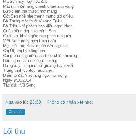
Má tròn hây hẩy hoa đào
Mắt nhìn để nắng chênh chao ánh vàng
Bước em tha thướt mơ màng
Gót Sen nhè nhẹ mênh mang gió chiều.
Bà Trưng một thuở Vương Triều
Bà Triệu khí phách bao điều ngợi khen
Quần hồng đẹp tựa cánh Sen
Cưỡi voi khiến giặc bao phen rụng rời.
Việt Nam ngày mới tươi ngời
Mẹ Thứ, mẹ Suốt muôn đời ngợi ca
Chị Út, chị Lý xông pha
Cùng bao phụ nữ quần thoa chiến trường…
Bốn ngàn năm sử ngát hương
Dựng xây Tổ quốc nữ gương tuyệt vời
Trung trinh vẻ đẹp muôn nơi
Điểm tô đất Việt rạng ngời núi sông.
Ngày 9/10/2014
Tác giả : Vũ Song.
Nga
vào lúc
23:39
Không có nhận xét nào:
Chia sẻ
Lối thu