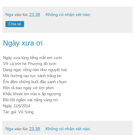
Nga
vào lúc
23:38
Không có nhận xét nào:
Chia sẻ
Ngày xưa ơi
Ngày xưa lúng liếng mắt em cười
Vỡ cả trời hè Phượng đỏ tươi
Dáng ngọc nồng nàn như nguyệt toả
Môi hường rạo rực sánh trăng lơi
Êm đềm những buổi đầu xanh chụm
Rộn rã bao ngày vở tím phơi
Khắc khoải tim trào e ấp ngượng
Bồi hồi ngắm vạt nắng vàng rơi.
Ngày 11/6/2014
Tác giả: Vũ Song.
Nga
vào lúc
23:38
Không có nhận xét nào: