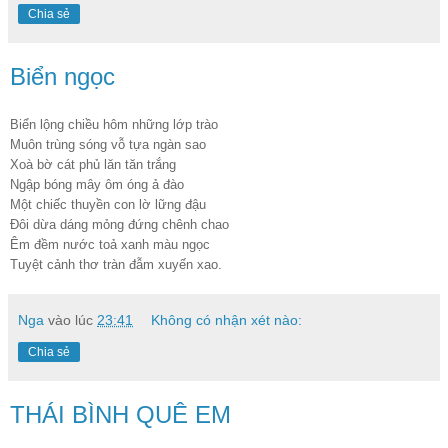
Chia sẻ
Biển ngọc
Biển lộng chiều hôm những lớp trào
Muôn trùng sóng vỗ tựa ngàn sao
Xoà bờ cát phủ lăn tăn trắng
Ngập bóng mây ôm óng ả đào
Một chiếc thuyền con lờ lững đậu
Đôi dừa dáng mỏng đứng chênh chao
Êm đềm nước toả xanh màu ngọc
Tuyệt cảnh thơ tràn đẫm xuyến xao.
Nga
vào lúc
23:41
Không có nhận xét nào:
Chia sẻ
THÁI BÌNH QUÊ EM