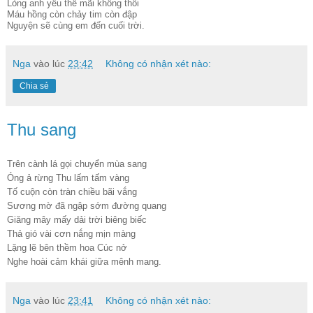
Lòng anh yêu thế mãi không thôi
Máu hồng còn chảy tim còn đập
Nguyện sẽ cùng em đến cuối trời.
Nga
vào lúc
23:42
Không có nhận xét nào:
Chia sẻ
Thu sang
Trên cành lá gọi chuyển mùa sang
Óng ả rừng Thu lấm tấm vàng
Tố cuộn còn tràn chiều bãi vắng
Sương mờ đã ngập sớm đường quang
Giăng mây mấy dải trời biêng biếc
Thả gió vài cơn nắng mịn màng
Lặng lẽ bên thềm hoa Cúc nở
Nghe hoài cảm khái giữa mênh mang.
Nga
vào lúc
23:41
Không có nhận xét nào: