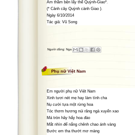
Âm thầm bện lấy thể Quỳnh-Giao*.
(* Cảnh cây Quỳnh cành Giao ).
Ngày 6/10/2014
Tác giả: Vũ Song
Người đăng:
Nga
Phụ nữ Việt Nam
Em người phụ nữ Việt Nam
Xinh tươi nét mẹ hay làm tính cha
Nụ cười tựa một rừng hoa
Tóc thơm hương núi răng ngà xuyến xao
Má tròn hây hẩy hoa đào
Mắt nhìn để nắng chênh chao ánh vàng
Bước em tha thướt mơ màng