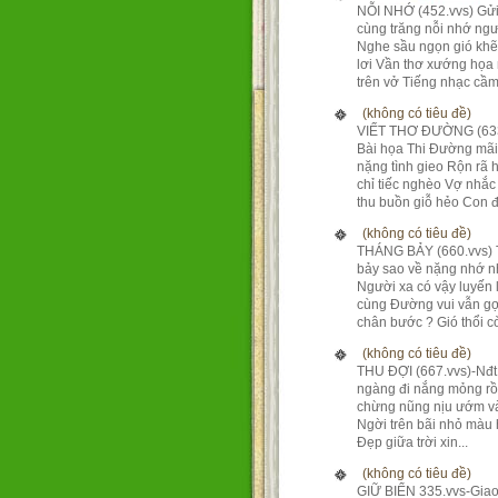
NỖI NHỚ (452.vvs) Gửi
cùng trăng nỗi nhớ ng
Nghe sầu ngọn gió kh
lơi Vần thơ xướng họa
trên vở Tiếng nhạc cầm 
(không có tiêu đề)
VIẾT THƠ ĐƯỜNG (633
Bài họa Thi Đường mãi
nặng tình gieo Rộn rã 
chỉ tiếc nghèo Vợ nhắc
thu buồn giỗ hẻo Con đ.
(không có tiêu đề)
THÁNG BẢY (660.vvs)
bảy sao về nặng nhớ 
Người xa có vậy luyến 
cùng Đường vui vẫn gợ
chân bước ? Gió thổi còn
(không có tiêu đề)
THU ĐỢI (667.vvs)-Nđ
ngàng đi nắng mỏng rồ
chừng nũng nịu ướm và
Ngời trên bãi nhỏ màu
Đẹp giữa trời xin...
(không có tiêu đề)
GIỮ BIỂN 335.vvs-Giao