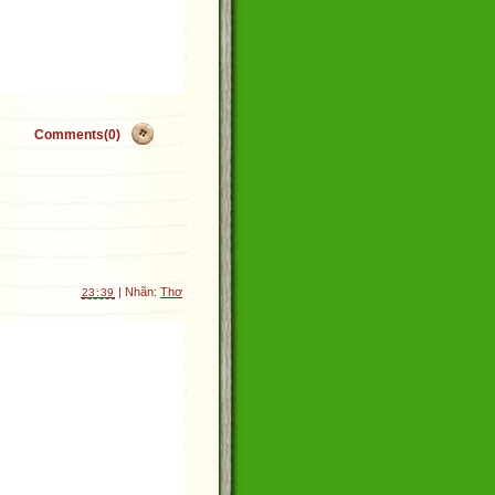
Comments(0)
| Nhãn:
Thơ
23:39