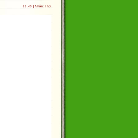
| Nhãn:
Thơ
23:40