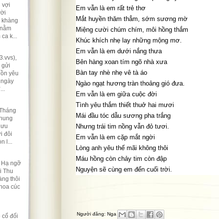
 vợi
Em vẫn là em rất trẻ thơ
ười
Mắt huyền thăm thẳm, sớm sương mờ
ẽ khàng
 nằm
Miệng cười chúm chím, môi hồng thắm
ca k...
Khúc khích nhẹ lay những mộng mơ.
Em vẫn là em dưới nắng thưa
.vvs),
Bên hàng xoan tím ngõ nhà xưa
 gửi
Bàn tay nhè nhẹ vê tà áo
hồn yêu
 ngày
Ngào ngạt hương tràn thoảng gió đưa.
..
Em vẫn là em giữa cuộc đời
Tình yêu thắm thiết thuở hai mươi
 Tháng
Mái đầu tóc dẫu sương pha trắng
nhung
lưu
Nhưng trái tim nồng vẫn đỏ tươi.
i đôi
Em vẫn là em cặp mắt ngời
 l...
Lòng anh yêu thế mãi không thôi
Máu hồng còn chảy tim còn đập
t Hạ ngỡ
Nguyện sẽ cùng em đến cuối trời.
i Thu
ng thôi
 hoa cúc
Người đăng:
Nga
 cổ đối