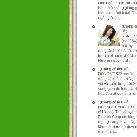
Đàn ngân nhạc trỗi kh
hành Mặc sóng giông g
biển xanh Bất khuất T
ngăn giặc mạ...
(không có
đề)
NÀNG X
(vvs-364
bát láy 
nàng Xuân khoả đất tr
từng giọt nắng khẽ khà
Hương ngào ngạt ...
(không có tiêu đề)
ĐÔNG VỀ 523.vvs Ngọ
đông về khẽ lả lơi Ng
vội vã cuốn lưng trời X
sóng giỡn du triều lại 
hoa đùa ghẹo nắng rơi 
(không có tiêu đề)
NGÓNG TRĂNG HUY
(618.vvs), Thủ vỹ ngâm
Bài họa Cùng em lặng 
ngóng trăng huyền Ngả
khung trời rực rỡ duyê
mặn mà y...