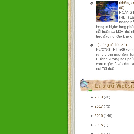
(không có
đề)
HOÀNG 
(NĐT) Lặ
hoàng h
bóng tà Nghe lòng phả
nỗi buồn sa Mây nhè n
treo đầu núi Gió khẽ khà
(không có tiêu đề)
ĐƯỜNG THI (589.vvs) 
rừng thơm ngọt đắm lờ
Đường xướng họa phỉ 
chơi Ngày tô vẽ cảnh xi
núi Tối đuổ...
Lưu trữ Websi
►
2018
(40)
►
2017
(73)
►
2016
(149)
►
2015
(7)