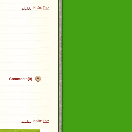
| Nhãn:
Thơ
23:41
Comments(0)
| Nhãn:
Thơ
23:40