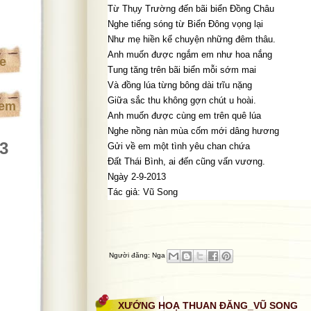
Từ Thụy Trường đến bãi biển Đồng Châu
Nghe tiếng sóng từ Biển Đông vọng lại
Như mẹ hiền kể chuyện những đêm thâu.
Anh muốn được ngắm em như hoa nắng
te
Tung tăng trên bãi biển mỗi sớm mai
Và đồng lúa từng bông dài trĩu nặng
Giữa sắc thu không gợn chút u hoài.
xem
Anh muốn được cùng em trên quê lúa
Nghe nồng nàn mùa cốm mới dâng hương
13
Gửi về em một tình yêu chan chứa
Đất Thái Bình, ai đến cũng vấn vương.
Ngày 2-9-2013
Tác giả: Vũ Song
Người đăng:
Nga
XƯỚNG HOẠ THUAN ĐĂNG_VŨ SONG