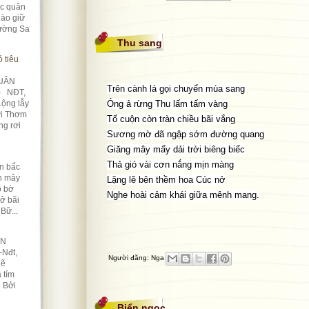
úc quân
ào giữ
rường Sa
Thu sang
 tiêu
UÂN
Trên cành lá gọi chuyển mùa sang
) NĐT,
Lộng lẫy
Óng ả rừng Thu lấm tấm vàng
ời Thơm
Tố cuộn còn tràn chiều bãi vắng
ng rơi
Sương mờ đã ngập sớm đường quang
Giăng mây mấy dải trời biêng biếc
Thả gió vài cơn nắng mịn màng
n bấc
àn mây
Lặng lẽ bên thềm hoa Cúc nở
ô bờ
Nghe hoài cảm khái giữa mênh mang.
Nở bãi
Bữ...
ỀN
-Nđt,
Người đăng:
Nga
lẽ
 tím
n Bởi
Biển ngọc