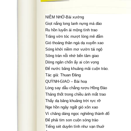
NIỀM NHỚ-Bài xướng
Giọt nắng long lanh nựng má đào
Ru hồn luyến ái mộng tình trao
Trăng vờn tóc mượt lòng mê đắm
Gió thoảng thân ngà dạ xuyến xao
Sóng khởi niềm mơ vườn tái ngộ
Sông tràn nỗi nhớ bến tâm giao
Dòng ngân chốn ấy ai còn vọng
Để nước bâng khuâng mãi cuộn trào.
Tác giả: Thuan Đăng
QUỲNH-GIAO – Bài hoạ
Lòng say dẫu chẳng rượu Hồng Đào
Thảng thốt trong chiều ánh mắt trao
Thấy dạ bâng khuâng trời rực rỡ
Nge hồn ngây ngất gió xôn xao
Vì chăng dáng ngọc nghiêng thành đổ
Để phải tim son cuộn sóng trào
Tiếng sét duyên tình như vạn thuở