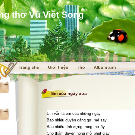
ng thơ Vũ Viết Song
Trang chủ
Giới thiệu
Thơ
Album ảnh
i
Em của ngày xưa
Em vẫn là em của những ngày
Bao nhiêu duyên dáng gợi mê say
Bao nhiêu tình đựng trong thơ ấy
Cho thắm duyên nồng mỗi phút giây.