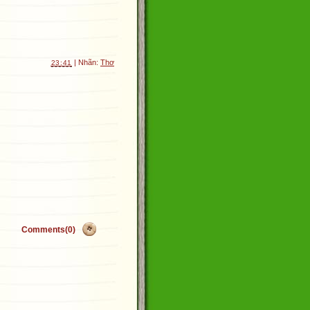
| Nhãn:
Thơ
23:41
Comments(0)