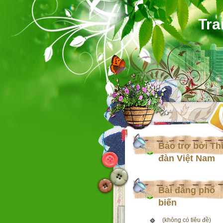
Tra
Bảo trợ bởi Th
đàn Việt Nam
Bài đăng phổ
biến
(không có tiêu đề)