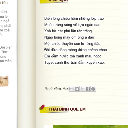
 tiêu
HÔN
ng lẽ
Biển lộng chiều hôm những lớp trào
ôn ngả
Muôn trùng sóng vỗ tựa ngàn sao
ng phất
hẹ xoã
Xoà bờ cát phủ lăn tăn trắng
...
Ngập bóng mây ôm óng ả đào
Một chiếc thuyền con lờ lững đậu
Dõi biển
Đôi dừa dáng mỏng đứng chênh chao
i Thơ
Êm đềm nước toả xanh màu ngọc
lòng
nh triền
Tuyệt cảnh thơ tràn đẫm xuyến xao.
te
Người đăng:
Nga
THÁI BÌNH QUÊ EM