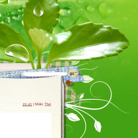
| Nhãn:
Thơ
23:42