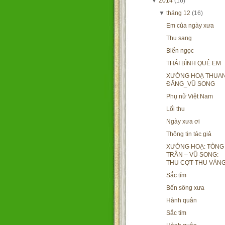
▼
2014
(16)
▼
tháng 12
(16)
Em của ngày xưa
Thu sang
Biển ngọc
THÁI BÌNH QUÊ EM
XƯỚNG HOẠ THUA
ĐĂNG_VŨ SONG
Phụ nữ Việt Nam
Lối thu
Ngày xưa ơi
Thông tin tác giả
XƯỚNG HOẠ: TÒNG
TRẦN – VŨ SONG:
THU CỢT-THU VÀN
Sắc tím
Bến sông xưa
Hành quân
Sắc tím