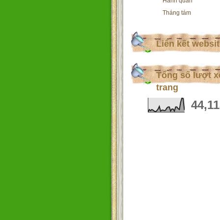
Hành quân
Tháng tám
Liên kết websi
Tổng số lượt 
trang
44,1